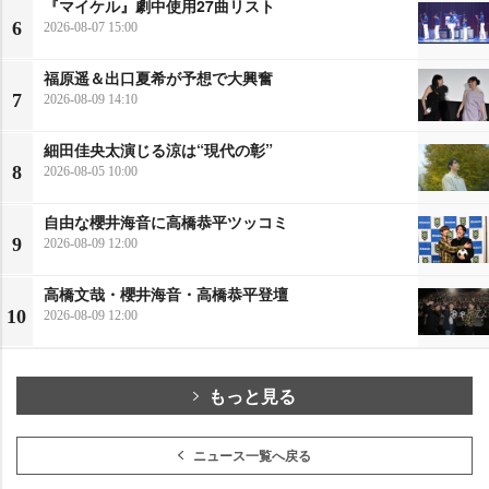
『マイケル』劇中使用27曲リスト
6
2026-08-07 15:00
福原遥＆出口夏希が予想で大興奮
7
2026-08-09 14:10
細田佳央太演じる涼は“現代の彰”
8
2026-08-05 10:00
自由な櫻井海音に高橋恭平ツッコミ
9
2026-08-09 12:00
高橋文哉・櫻井海音・高橋恭平登壇
10
2026-08-09 12:00
もっと見る
ニュース一覧へ戻る