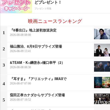
どプレゼント！
プレゼント特集
映画ニュースランキング
『8番出口』地上波初放送決定
1
2026-08-08 08:00
福山雅治、8月9日サプライズ登場
2
2026-08-09 13:41
&TEAM・K×綱啓永×樋口幸平（2）
3
2026-08-08 08:30
『耳すま』『アリエッティ』IMAXで
4
2026-08-07 07:00
窪田正孝カナダからサプライズ登場
5
2026-08-07 19:52