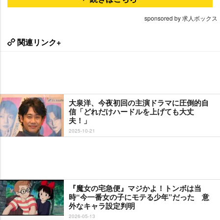
sponsored by 求人ボックス
関連リンク+
大泉洋、今夜初回の主演ドラマに圧倒的自
信「どれだけハードルを上げても大丈
夫！」
2025-10-21
『魔女の宅急便』マジかよ！トンボは当
時“今一番女の子にモテる少年”だった 意
外なキャラ設定判明
2026-05-13