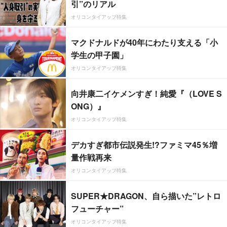
引”のリアル
オリコンタイアップ特集
マクドナルドが40年にわたり支える「小
学生の甲子園」
オリコンタイアップ特集
向井康二イケメンすぎ！純愛『（LOVE S
ONG）』
オリコンタイアップ特集
デカすぎ都市伝説発生!?ファミマ45％増
量作戦再来
オリコンタイアップ特集
SUPER★DRAGON、自ら描いた”レトロ
フューチャー”
オリコンタイアップ特集