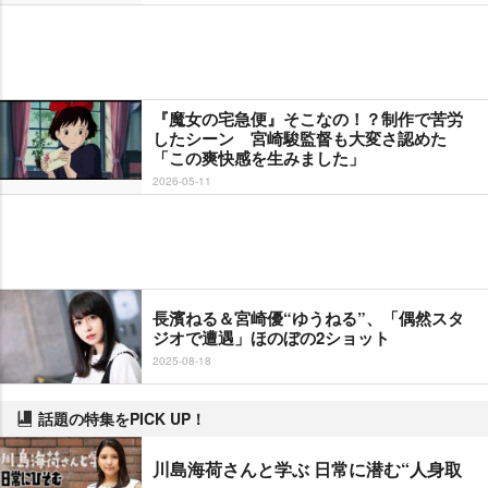
『魔女の宅急便』そこなの！？制作で苦労
したシーン 宮崎駿監督も大変さ認めた
「この爽快感を生みました」
2026-05-11
長濱ねる＆宮崎優“ゆうねる”、「偶然スタ
ジオで遭遇」ほのぼの2ショット
2025-08-18
話題の特集をPICK UP！
川島海荷さんと学ぶ 日常に潜む“人身取