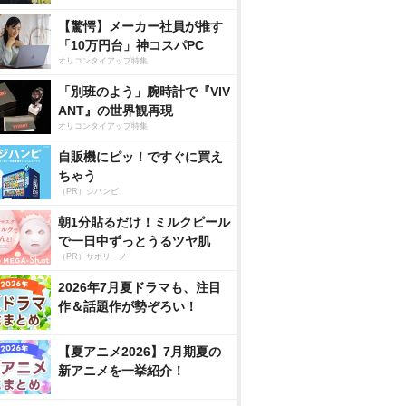
【驚愕】メーカー社員が推す
「10万円台」神コスパPC
オリコンタイアップ特集
「別班のよう」腕時計で『VIV
ANT』の世界観再現
オリコンタイアップ特集
自販機にピッ！ですぐに買え
ちゃう
（PR）ジハンピ
朝1分貼るだけ！ミルクピール
で一日中ずっとうるツヤ肌
（PR）サボリーノ
2026年7月夏ドラマも、注目
作＆話題作が勢ぞろい！
【夏アニメ2026】7月期夏の
新アニメを一挙紹介！