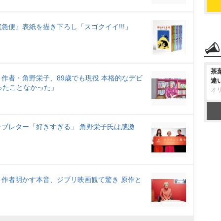
の宅急便』表紙を描き下ろし「スゴクイイ!!!」
茶
作者・角野栄子、89歳でも現役 本格的なデビ
違
ったことなかった」
オ
ブレター「好きすぎる」 角野栄子氏は感激
作者明かす本音、ジブリ映画観て驚き 原作と