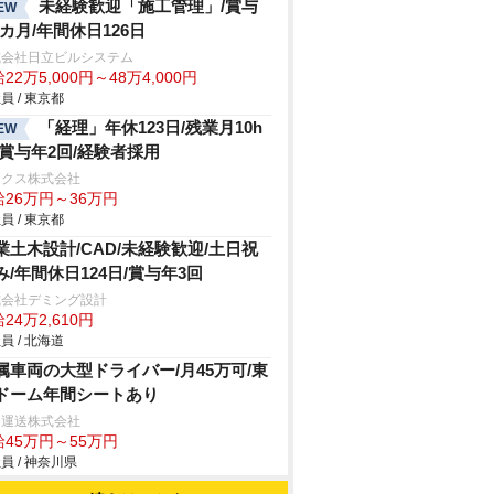
未経験歓迎「施工管理」/賞与
EW
.2カ月/年間休日126日
式会社日立ビルシステム
22万5,000円～48万4,000円
員 / 東京都
「経理」年休123日/残業月10h
EW
/賞与年2回/経験者採用
ックス株式会社
給26万円～36万円
員 / 東京都
業土木設計/CAD/未経験歓迎/土日祝
み/年間休日124日/賞与年3回
式会社デミング設計
24万2,610円
員 / 北海道
属車両の大型ドライバー/月45万可/東
ドーム年間シートあり
田運送株式会社
給45万円～55万円
員 / 神奈川県