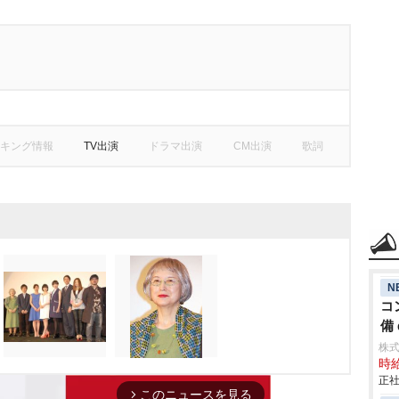
キング情報
TV出演
ドラマ出演
CM出演
歌詞
N
コ
備 
株
時給
正社
このニュースを見る
arrow_forward_ios