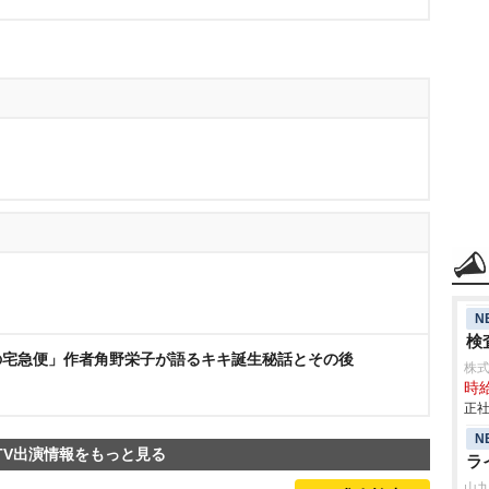
N
検査
の宅急便」作者角野栄子が語るキキ誕生秘話とその後
株
時給
正社
N
TV出演情報をもっと見る
ラ
山