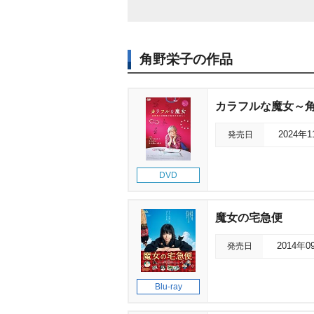
角野栄子の作品
カラフルな魔女～角
発売日
2024年
DVD
魔女の宅急便
発売日
2014年0
Blu-ray