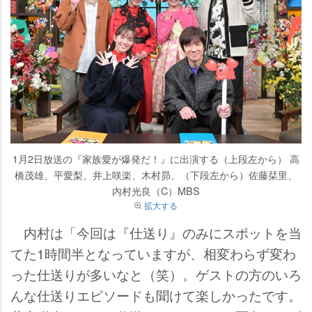
1月2日放送の『家族愛が爆発だ！』に出演する（上段左から） 高
橋茂雄、平愛梨、井上咲楽、木村昴、（下段左から）佐藤栞里、
内村光良（C）MBS
拡大する
内村は「今回は『仕送り』のみにスポットを当
てた1時間半となっていますが、相変わらず変わ
った仕送りが多いなと（笑）。ゲストの方のいろ
んな仕送りエピソードも聞けて楽しかったです。