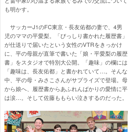
と畠中家の心温まる家族ぐるみでの交流について
も明かす。
サッカーJ1のFC東京・長友佑都の妻で、4男
児のママの平愛梨。「びっしり書かれた履歴書」
が仕送りで届いたという女性のVTRをきっかけ
に、平の母親が直筆で書いた「娘・平愛梨の履歴
書」をスタジオで特別大公開。「趣味」の欄には
「趣味は、長友佑都」と書かれていて…。そんな
中、平の母・みさこさんがサプライズで登場。母
から娘へ、履歴書からあふれんばかりの愛情に平
は涙…。そして佐藤ももらい泣きするのだった。