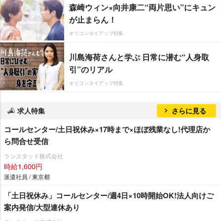
森崎ウィン×向井康二“両片思い”にキュン
が止まらん！
オリコンタイアップ特集
川島海荷さんと学ぶ 日常に潜む“人身取
引”のリアル
オリコンタイアップ特集
求人特集
さらに見る
コールセンター/土日祝休み×17時まで×ほぼ残業なし!代理店か
ら問合せ受信
ランスタッド株式会社
時給1,600円
派遣社員 / 東京都
「土日祝休み」コールセンター/週4日×10時開始OK!法人向けご
案内発信/大型連休あり