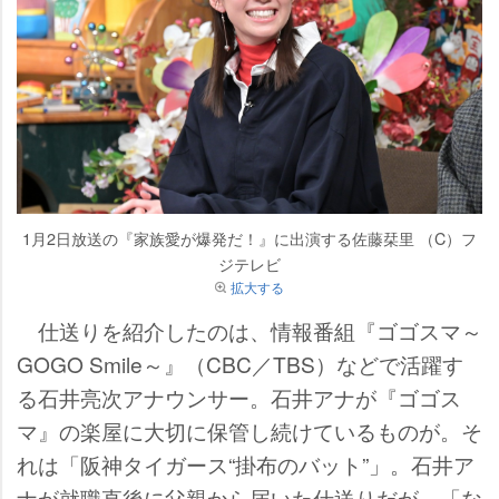
1月2日放送の『家族愛が爆発だ！』に出演する佐藤栞里 （C）フ
ジテレビ
拡大する
仕送りを紹介したのは、情報番組『ゴゴスマ～
GOGO Smile～』（CBC／TBS）などで活躍す
る石井亮次アナウンサー。石井アナが『ゴゴス
マ』の楽屋に大切に保管し続けているものが。そ
れは「阪神タイガース“掛布のバット”」。石井ア
ナが就職直後に父親から届いた仕送りだが、「な