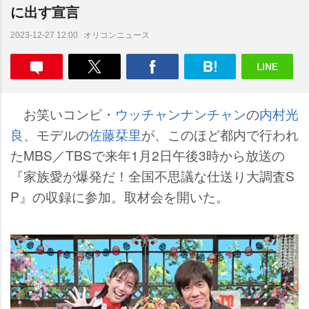
に出す宣言
オリコンニュース
2023-12-27 12:00
お笑いコンビ・
ウッチャンナンチャン
の
内村光
良
、モデルの
佐藤栞里
が、このほど都内で行われ
たMBS／TBSで来年1月2日午後3時から放送の
『家族愛が爆発だ！全国不思議な仕送り大調査S
P』の収録に参加。取材会を開いた。