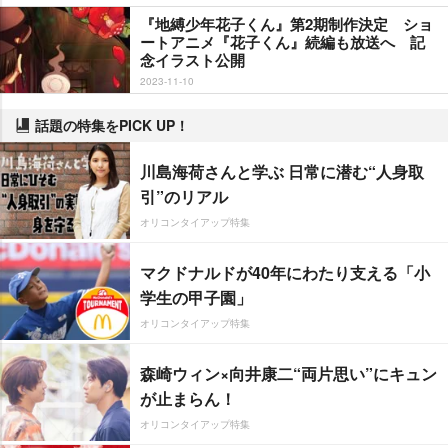
『地縛少年花子くん』第2期制作決定 ショ
ートアニメ『花子くん』続編も放送へ 記
念イラスト公開
2023-11-10
話題の特集をPICK UP！
川島海荷さんと学ぶ 日常に潜む“人身取
引”のリアル
オリコンタイアップ特集
マクドナルドが40年にわたり支える「小
学生の甲子園」
オリコンタイアップ特集
森崎ウィン×向井康二“両片思い”にキュン
が止まらん！
オリコンタイアップ特集