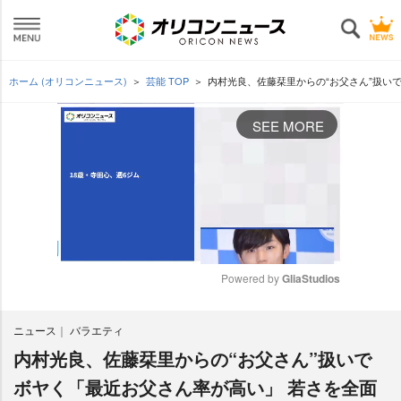
ホーム (オリコンニュース)
芸能 TOP
内村光良、佐藤栞里からの“お父さん”扱い
SEE MORE
Powered by 
GliaStudios
M
ニュース
バラエティ
u
t
内村光良、佐藤栞里からの“お父さん”扱いで
e
ボヤく「最近お父さん率が高い」 若さを全面