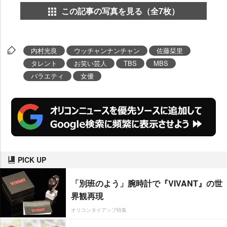
この記事の写真を見る（全7枚）
内村光良
ウッチャンナンチャン
佐藤栞里
タレント
お笑い芸人
TBS
MBS
バラエティ
女優
PICK UP
「別班のよう」腕時計で『VIVANT』の世
界観再現
オリコンタイアップ特集