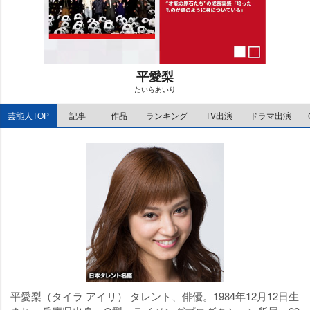
平愛梨
たいらあいり
M
芸能人TOP
記事
作品
ランキング
TV出演
ドラマ出演
u
t
e
平愛梨（タイラ アイリ） タレント、俳優。1984年12月12日生