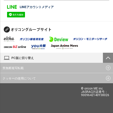
LINEアカウントメディア
PC版に切り替え
禁無断複写転載
クッキーの使用について
© oricon ME inc.
JASRAC許諾番号：
9009642140Y38026