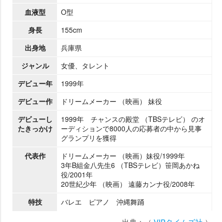
血液型
O型
身長
155cm
出身地
兵庫県
ジャンル
女優、タレント
デビュー年
1999年
デビュー作
ドリームメーカー （映画） 妹役
デビューし
1999年 チャンスの殿堂 （TBSテレビ） のオ
たきっかけ
ーディションで8000人の応募者の中から見事
グランプリを獲得
代表作
ドリームメーカー （映画）妹役/1999年
3年B組金八先生6 （TBSテレビ）笹岡あかね
役/2001年
20世紀少年 （映画） 遠藤カンナ役/2008年
特技
バレエ ピアノ 沖縄舞踊
出典：（
VIPタイムズ社
）