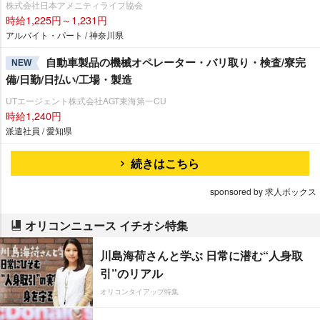
株式会社日本アメニティライフ協会
時給1,225円～1,231円
アルバイト・パート / 神奈川県
自動車製品の機械オペレーター・バリ取り・検査/寮完
NEW
備/日勤/日払い/工場・製造
UTエージェント株式会社AGT東海第一CU
時給1,240円
派遣社員 / 愛知県
続きはこちら
sponsored by 求人ボックス
オリコンニュース イチオシ特集
川島海荷さんと学ぶ 日常に潜む“人身取
引”のリアル
オリコンタイアップ特集