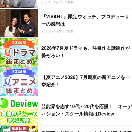
オリコンタイアップ特集
『VIVANT』限定ウオッチ、プロデューサ
ーの感想は
オリコンタイアップ特集
2026年7月夏ドラマも、注目作＆話題作が
勢ぞろい！
【夏アニメ2026】7月期夏の新アニメを一
挙紹介！
芸能界を志す10代～20代を応援！ オーデ
ィション・スクール情報はDeview