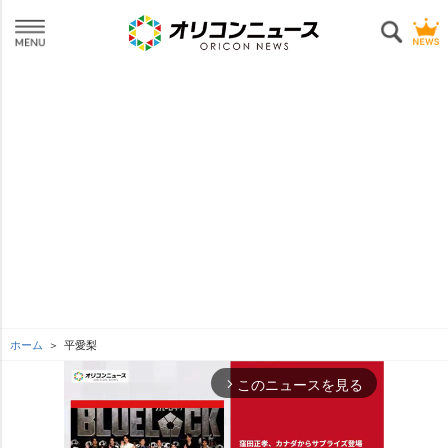
ホーム
平愛梨
このニュースを見る
arrow_forward_ios