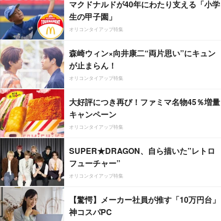
マクドナルドが40年にわたり支える「小学
生の甲子園」
オリコンタイアップ特集
森崎ウィン×向井康二“両片思い”にキュン
が止まらん！
オリコンタイアップ特集
大好評につき再び！ファミマ名物45％増量
キャンペーン
オリコンタイアップ特集
SUPER★DRAGON、自ら描いた”レトロ
フューチャー”
オリコンタイアップ特集
【驚愕】メーカー社員が推す「10万円台」
神コスパPC