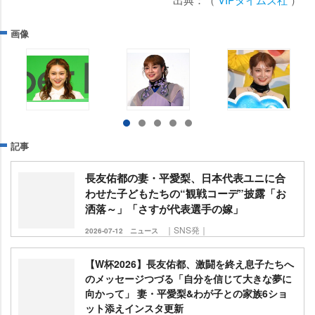
画像
記事
長友佑都の妻・平愛梨、日本代表ユニに合
わせた子どもたちの“観戦コーデ”披露「お
洒落～」「さすが代表選手の嫁」
｜SNS発｜
2026-07-12
ニュース
【W杯2026】長友佑都、激闘を終え息子たちへ
のメッセージつづる「自分を信じて大きな夢に
向かって」 妻・平愛梨&わが子との家族6ショ
ット添えインスタ更新