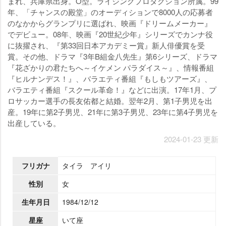
まれ、兵庫県出身。O型。ライジングプロダクション所属。99
年、「チャンスの殿堂」のオーディションで8000人の応募者
のなかからグランプリに選ばれ、映画『ドリームメーカー』
でデビュー。08年、映画『20世紀少年』シリーズでカンナ役
に抜擢され、『第33回日本アカデミー賞』新人俳優賞を受
賞。その他、ドラマ『3年B組金八先生』第6シリーズ、ドラマ
『花ざかりの君たちへ～イケメン パラダイス～』、情報番組
『ヒルナンデス！』、バラエティ番組『もしもツアーズ』、
バラエティ番組『スクール革命！』などに出演。17年1月、プ
ロサッカー選手の長友佑都と結婚。翌年2月、第1子男児を出
産。19年に第2子男児、21年に第3子男児、23年に第4子男児を
出産している。
2024-01-23 更新
フリガナ
タイラ アイリ
性別
女
生年月日
1984/12/12
星座
いて座