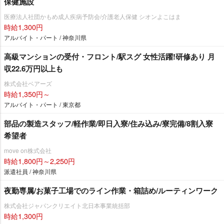
保健施設
医療法人社団かもめ成人疾病予防会/介護老人保健 シオンよこはま
時給1,300円
アルバイト・パート / 神奈川県
高級マンションの受付・フロント/駅スグ 女性活躍!研修あり 月
収22.6万円以上も
株式会社ベアーズ
時給1,350円～
アルバイト・パート / 東京都
部品の製造スタッフ/軽作業/即日入寮/住み込み/寮完備/8割入寮
希望者
move on株式会社
時給1,800円～2,250円
派遣社員 / 神奈川県
夜勤専属/お菓子工場でのライン作業・箱詰め/ルーティンワーク
株式会社ジャパンクリエイト北日本事業統括部
時給1,300円