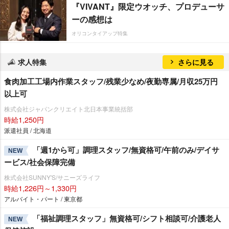
『VIVANT』限定ウオッチ、プロデューサ
ーの感想は
オリコンタイアップ特集
求人特集
さらに見る
食肉加工工場内作業スタッフ/残業少なめ/夜勤専属/月収25万円
以上可
株式会社ジャパンクリエイト北日本事業統括部
時給1,250円
派遣社員 / 北海道
「週1から可」調理スタッフ/無資格可/午前のみ/デイサ
NEW
ービス/社会保障完備
株式会社SUNNY'S/サニーズライフ
時給1,226円～1,330円
アルバイト・パート / 東京都
「福祉調理スタッフ」無資格可/シフト相談可/介護老人
NEW