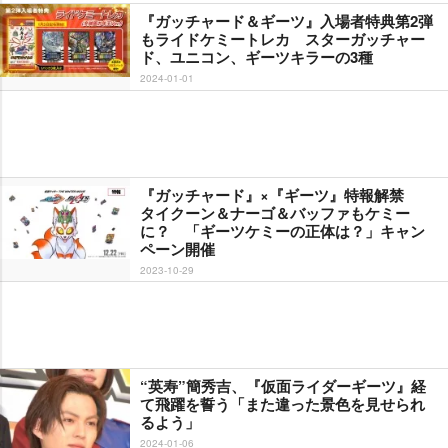
『ガッチャード＆ギーツ』入場者特典第2弾
もライドケミートレカ スターガッチャー
ド、ユニコン、ギーツキラーの3種
2024-01-01
『ガッチャード』×『ギーツ』特報解禁
タイクーン＆ナーゴ＆バッファもケミー
に？ 「ギーツケミーの正体は？」キャン
ペーン開催
2023-10-29
“英寿”簡秀吉、『仮面ライダーギーツ』経
て飛躍を誓う「また違った景色を見せられ
るよう」
2024-01-06