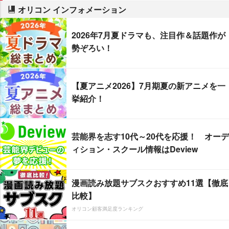
オリコン インフォメーション
2026年7月夏ドラマも、注目作＆話題作が
勢ぞろい！
【夏アニメ2026】7月期夏の新アニメを一
挙紹介！
芸能界を志す10代～20代を応援！ オーデ
ィション・スクール情報はDeview
漫画読み放題サブスクおすすめ11選【徹底
比較】
オリコン顧客満足度ランキング