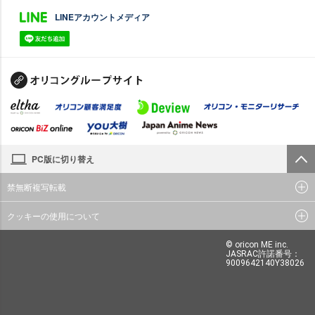
LINEアカウントメディア
PC版に切り替え
禁無断複写転載
クッキーの使用について
© oricon ME inc.
JASRAC許諾番号：
9009642140Y38026