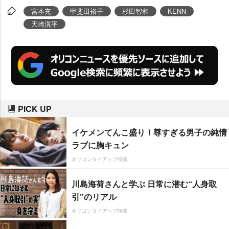
宮本充
甲斐田裕子
杉田智和
KENN
天崎滉平
PICK UP
イケメンてんこ盛り！尊すぎる男子の純情
ラブに胸キュン
オリコンタイアップ特集
川島海荷さんと学ぶ 日常に潜む“人身取
引”のリアル
オリコンタイアップ特集