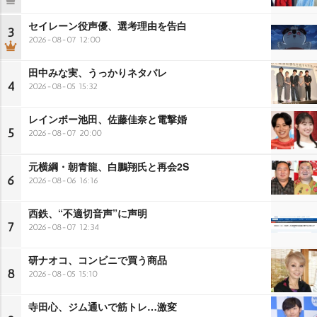
セイレーン役声優、選考理由を告白
3
2026-08-07 12:00
田中みな実、うっかりネタバレ
4
2026-08-05 15:32
レインボー池田、佐藤佳奈と電撃婚
5
2026-08-07 20:00
元横綱・朝青龍、白鵬翔氏と再会2S
6
2026-08-06 16:16
西鉄、“不適切音声”に声明
7
2026-08-07 12:34
研ナオコ、コンビニで買う商品
8
2026-08-05 15:10
寺田心、ジム通いで筋トレ…激変