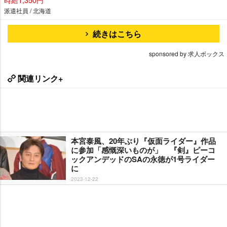
派遣社員 / 北海道
続きはこちら
sponsored by 求人ボックス
関連リンク+
本宮泰風、20年ぶり『仮面ライダー』作品
に参加「感慨深いものが」 『剣』ピーコ
ックアンデッドのSAの永徳が1号ライダー
に
2023-12-22