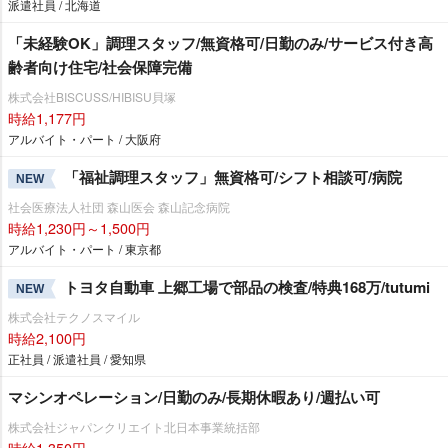
派遣社員 / 北海道
「未経験OK」調理スタッフ/無資格可/日勤のみ/サービス付き高
齢者向け住宅/社会保障完備
株式会社BISCUSS/HIBISU貝塚
時給1,177円
アルバイト・パート / 大阪府
「福祉調理スタッフ」無資格可/シフト相談可/病院
NEW
社会医療法人社団 森山医会 森山記念病院
時給1,230円～1,500円
アルバイト・パート / 東京都
トヨタ自動車 上郷工場で部品の検査/特典168万/tutumi
NEW
株式会社テクノスマイル
時給2,100円
正社員 / 派遣社員 / 愛知県
マシンオペレーション/日勤のみ/長期休暇あり/週払い可
株式会社ジャパンクリエイト北日本事業統括部
時給1,350円