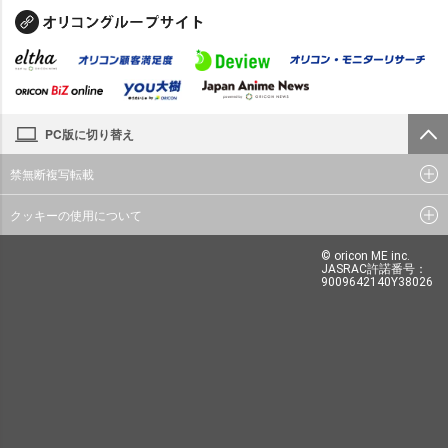
PC版に切り替え
禁無断複写転載
クッキーの使用について
© oricon ME inc.
JASRAC許諾番号：
9009642140Y38026