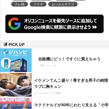
テレ朝
ドラマ
おっさんずラブ
PICK UP
自販機にピッ！ですぐに買えちゃう
（PR）ジハンピ
イケメンてんこ盛り！尊すぎる男子の純情
ラブに胸キュン
オリコンタイアップ特集
マクドナルドが40年にわたり支える「小学