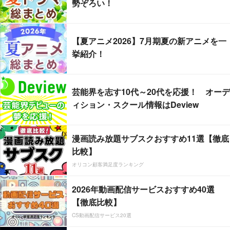
勢ぞろい！
【夏アニメ2026】7月期夏の新アニメを一
挙紹介！
芸能界を志す10代～20代を応援！ オーデ
ィション・スクール情報はDeview
漫画読み放題サブスクおすすめ11選【徹底
比較】
オリコン顧客満足度ランキング
2026年動画配信サービスおすすめ40選
【徹底比較】
CS動画配信サービス20選