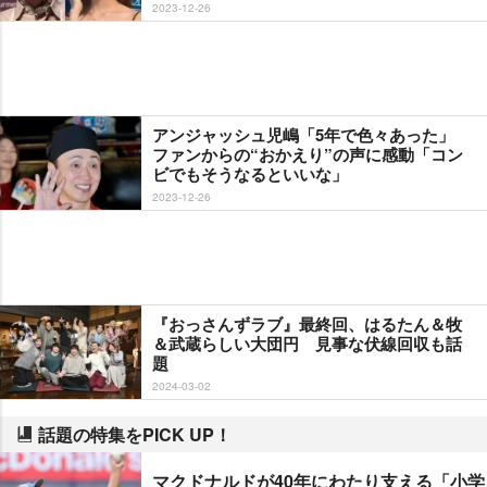
2023-12-26
アンジャッシュ児嶋「5年で色々あった」
ファンからの“おかえり”の声に感動「コン
ビでもそうなるといいな」
2023-12-26
『おっさんずラブ』最終回、はるたん＆牧
＆武蔵らしい大団円 見事な伏線回収も話
題
2024-03-02
話題の特集をPICK UP！
マクドナルドが40年にわたり支える「小学