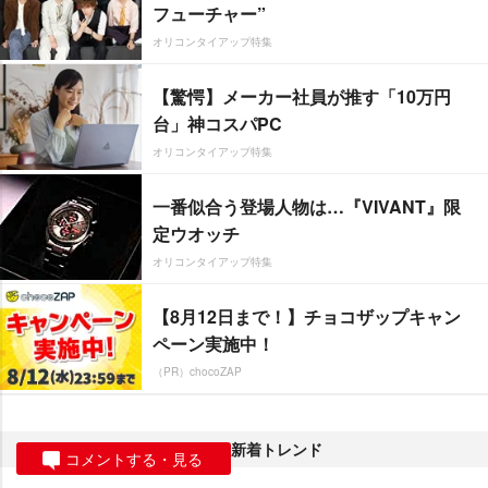
フューチャー”
オリコンタイアップ特集
【驚愕】メーカー社員が推す「10万円
台」神コスパPC
オリコンタイアップ特集
一番似合う登場人物は…『VIVANT』限
定ウオッチ
オリコンタイアップ特集
【8月12日まで！】チョコザップキャン
ペーン実施中！
（PR）chocoZAP
新着トレンド
コメントする・見る