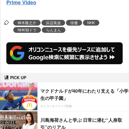
Prime Video
神木隆之介
浜辺美波
俳優
NHK
NHK朝ドラ
らんまん
PICK UP
マクドナルドが40年にわたり支える「小学
生の甲子園」
オリコンタイアップ特集
川島海荷さんと学ぶ 日常に潜む“人身取
引”のリアル