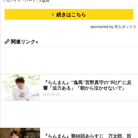
アルバイト・パート / 大阪府
続きはこちら
sponsored by 求人ボックス
関連リンク+
『らんまん』“逸馬”宮野真守の“叫び”に反
響「迫力ある」「朝から泣かせないで」
2023-05-02
『らんまん』第68回あらすじ 万太郎、田