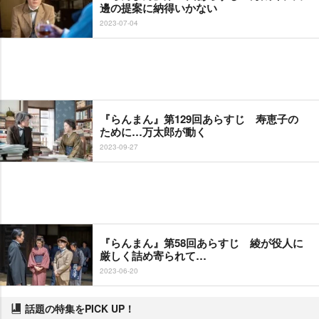
邊の提案に納得いかない
2023-07-04
『らんまん』第129回あらすじ 寿恵子の
ために…万太郎が動く
2023-09-27
『らんまん』第58回あらすじ 綾が役人に
厳しく詰め寄られて…
2023-06-20
話題の特集をPICK UP！