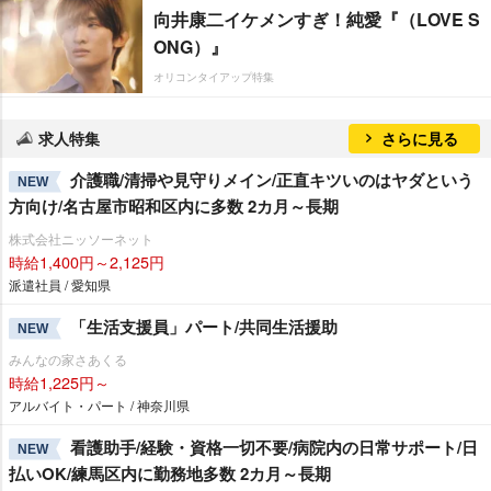
向井康二イケメンすぎ！純愛『（LOVE S
ONG）』
オリコンタイアップ特集
求人特集
さらに見る
介護職/清掃や見守りメイン/正直キツいのはヤダという
NEW
方向け/名古屋市昭和区内に多数 2カ月～長期
株式会社ニッソーネット
時給1,400円～2,125円
派遣社員 / 愛知県
「生活支援員」パート/共同生活援助
NEW
みんなの家さあくる
時給1,225円～
アルバイト・パート / 神奈川県
看護助手/経験・資格一切不要/病院内の日常サポート/日
NEW
払いOK/練馬区内に勤務地多数 2カ月～長期