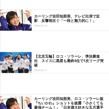
カーリング吉田知那美、テレビ出演で近
影 反響相次ぐ「一段と魅力的に！」
2026-02-13
【北京五輪】ロコ・ソラーレ、準決勝進
出 スイスに黒星も最終4位で1次リーグ突
破
2022-02-17
カーリング吉田知那美、ロコ・ソラーレ版
『ちいかわ』ショットを披露「小さくても
最強チーム！」「日本酒大好きな五月選手