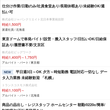
仕分け作業/日勤のみ/社員食堂あり/長期休暇あり/未経験OK/週
払い可
株式会社ジャパンクリエイト北日本事業統括部
時給1,500円
派遣社員 / 北海道
東京ドームで単発バイト!設営・搬入スタッフ/日払いOK/日給保
証あり/履歴書不要/文京区
株式会社ビッグワーク
時給1,400円～1,750円
アルバイト・パート / 東京都
平日週3日～OK 夕方～時短勤務 電話対応一切なし デー
NEW
タ入力業務 未経験歓迎 「札幌」
トランスコスモス株式会社
時給1,100円～
アルバイト・パート / 北海道
商品の品出し・レジスタッフ ホームセンター 朝勤/0220c/簡単/