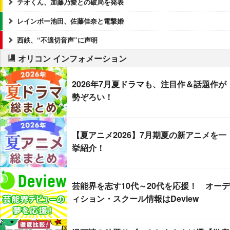
テオくん、加藤乃愛との破局を発表
レインボー池田、佐藤佳奈と電撃婚
西鉄、“不適切音声”に声明
オリコン インフォメーション
2026年7月夏ドラマも、注目作＆話題作が
勢ぞろい！
【夏アニメ2026】7月期夏の新アニメを一
挙紹介！
芸能界を志す10代～20代を応援！ オーデ
ィション・スクール情報はDeview