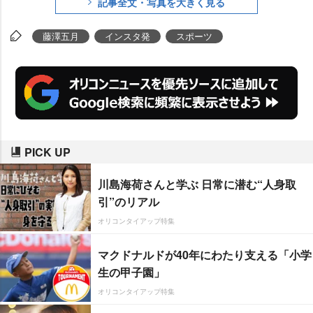
記事全文・写真を大きく見る
藤澤五月
インスタ発
スポーツ
PICK UP
川島海荷さんと学ぶ 日常に潜む“人身取
引”のリアル
オリコンタイアップ特集
マクドナルドが40年にわたり支える「小学
生の甲子園」
オリコンタイアップ特集