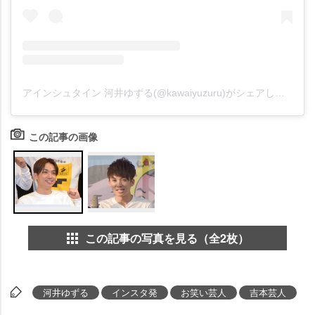
アインシュタイン 河井ゆずる(@kawaiyuzuru)がシェアした投稿
この記事の画像
この記事の写真を見る（全2枚）
河井ゆずる
インスタ発
お笑い芸人
吉本芸人