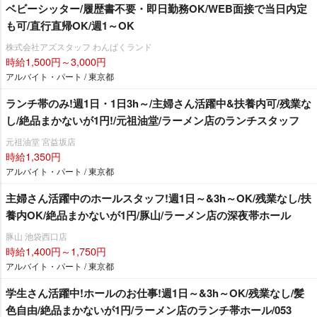
ベビーシッター/履歴書不要・即日勤務OK/WEB面接で当日内定
も可/直行直帰OK/週1～OK
株式会社アズスタッフ わんぱくランド
時給1,500円～3,000円
アルバイト・パート / 東京都
ランチ帯のみ!週1日・1日3h～/主婦さん活躍中&扶養内可/残業な
し/絶品まかないが1円!/元祖油堂/ラーメン店のランチスタッフ
元祖油堂 宮益坂店
時給1,350円
アルバイト・パート / 東京都
主婦さん活躍中のホールスタッフ!週1日～&3h～OK/残業なし/扶
養内OK/絶品まかないが1円/豚山/ラーメン店の深夜帯ホール
豚山 池袋西口店
時給1,400円～1,750円
アルバイト・パート / 東京都
学生さん活躍中!ホールのお仕事!週1日～&3h～OK/残業なし/髪
色自由/絶品まかないが1円/ラーメン店のランチ帯ホール/053