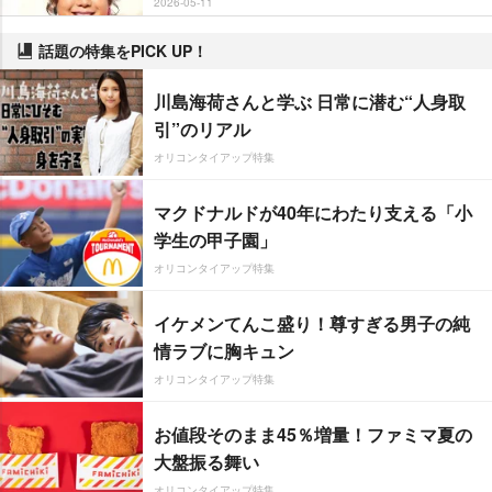
2026-05-11
話題の特集をPICK UP！
川島海荷さんと学ぶ 日常に潜む“人身取
引”のリアル
オリコンタイアップ特集
マクドナルドが40年にわたり支える「小
学生の甲子園」
オリコンタイアップ特集
イケメンてんこ盛り！尊すぎる男子の純
情ラブに胸キュン
オリコンタイアップ特集
お値段そのまま45％増量！ファミマ夏の
大盤振る舞い
オリコンタイアップ特集