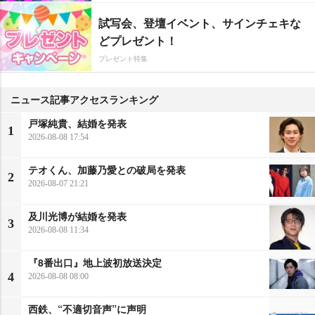
試写会、登壇イベント、サインチェキな
どプレゼント！
プレゼント特集
ニュース記事アクセスランキング
戸塚純貴、結婚を発表
1
2026-08-08 17:54
テオくん、加藤乃愛との破局を発表
2
2026-08-07 21:21
及川光博が結婚を発表
3
2026-08-08 11:34
『8番出口』地上波初放送決定
4
2026-08-08 08:00
西鉄、“不適切音声”に声明