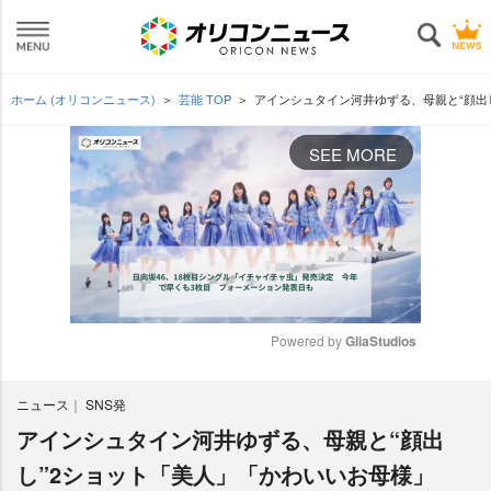
ホーム (オリコンニュース)
芸能 TOP
アインシュタイン河井ゆずる、母親と“顔出
SEE MORE
Powered by 
GliaStudios
M
ニュース
SNS発
u
t
アインシュタイン河井ゆずる、母親と“顔出
e
し”2ショット「美人」「かわいいお母様」