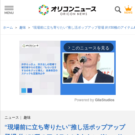
ホーム
趣味
“現場前に立ち寄りたい”推し活ポップアップ登場 約150種のアイテ
このニュースを見る
arrow_forward_ios
Powered by 
GliaStudios
M
ニュース
趣味
u
t
“現場前に立ち寄りたい”推し活ポップアップ
e