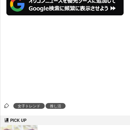
女子トレンド
推し活
PICK UP