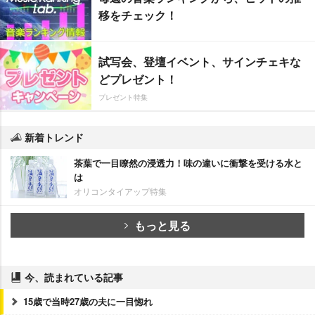
移をチェック！
試写会、登壇イベント、サインチェキな
どプレゼント！
プレゼント特集
新着トレンド
茶葉で一目瞭然の浸透力！味の違いに衝撃を受ける水と
は
オリコンタイアップ特集
もっと見る
今、読まれている記事
15歳で当時27歳の夫に一目惚れ