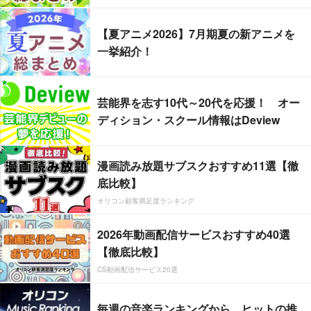
【夏アニメ2026】7月期夏の新アニメを
一挙紹介！
芸能界を志す10代～20代を応援！ オー
ディション・スクール情報はDeview
漫画読み放題サブスクおすすめ11選【徹
底比較】
オリコン顧客満足度ランキング
2026年動画配信サービスおすすめ40選
【徹底比較】
CS動画配信サービス20選
毎週の音楽ランキングから、ヒットの推