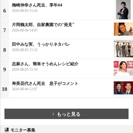
梅崎伸幸さん死去、享年44
6
2026-08-03 15:16
片岡鶴太郎、自家農園での“発見”
7
2026-08-04 14:05
田中みな実、うっかりネタバレ
8
2026-08-05 15:32
志麻さん、簡単そうめんレシピ紹介
9
2026-08-05 15:10
寿美花代さん死去 息子がコメント
10
2026-08-06 12:07
もっと見る
モニター募集