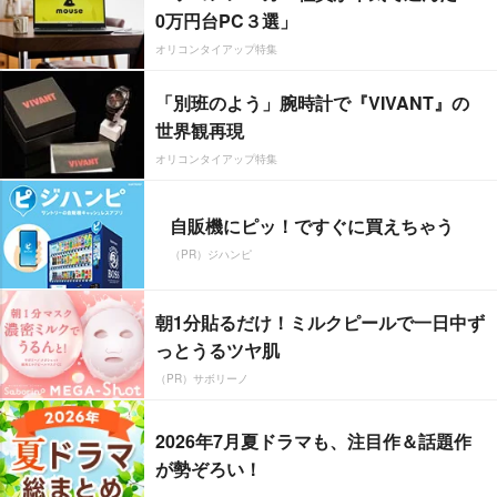
0万円台PC３選」
オリコンタイアップ特集
「別班のよう」腕時計で『VIVANT』の
世界観再現
オリコンタイアップ特集
自販機にピッ！ですぐに買えちゃう
（PR）ジハンピ
朝1分貼るだけ！ミルクピールで一日中ず
っとうるツヤ肌
（PR）サボリーノ
2026年7月夏ドラマも、注目作＆話題作
が勢ぞろい！