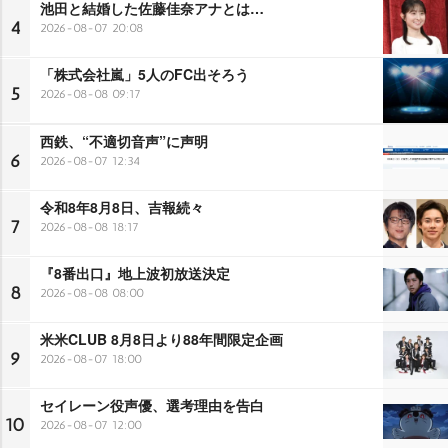
池田と結婚した佐藤佳奈アナとは…
4
2026-08-07 20:08
「株式会社嵐」5人のFC出そろう
5
2026-08-08 09:17
西鉄、“不適切音声”に声明
6
2026-08-07 12:34
令和8年8月8日、吉報続々
7
2026-08-08 18:17
『8番出口』地上波初放送決定
8
2026-08-08 08:00
米米CLUB 8月8日より88年間限定企画
9
2026-08-07 18:00
セイレーン役声優、選考理由を告白
10
2026-08-07 12:00