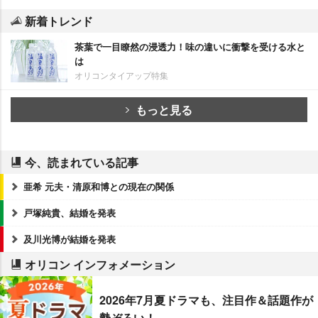
新着トレンド
茶葉で一目瞭然の浸透力！味の違いに衝撃を受ける水と
は
オリコンタイアップ特集
もっと見る
今、読まれている記事
亜希 元夫・清原和博との現在の関係
戸塚純貴、結婚を発表
及川光博が結婚を発表
オリコン インフォメーション
2026年7月夏ドラマも、注目作＆話題作が
勢ぞろい！