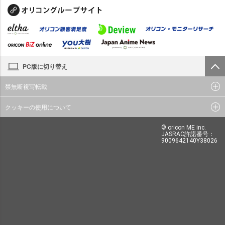
PC版に切り替え
禁無断複写転載
クッキーの使用について
© oricon ME inc.
JASRAC許諾番号：
9009642140Y38026