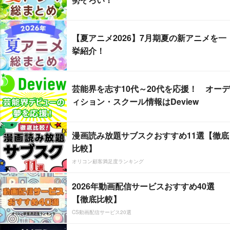
【夏アニメ2026】7月期夏の新アニメを一
挙紹介！
芸能界を志す10代～20代を応援！ オーデ
ィション・スクール情報はDeview
漫画読み放題サブスクおすすめ11選【徹底
比較】
オリコン顧客満足度ランキング
2026年動画配信サービスおすすめ40選
【徹底比較】
CS動画配信サービス20選