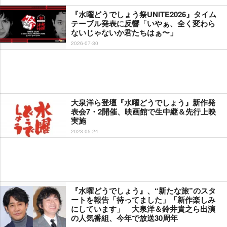
『水曜どうでしょう祭UNITE2026』タイム
テーブル発表に反響「いやぁ、全く変わら
ないじゃないか君たちはぁ〜」
2026-07-30
大泉洋ら登壇『水曜どうでしょう』新作発
表会7・2開催、映画館で生中継＆先行上映
実施
2023-05-24
『水曜どうでしょう』、“新たな旅”のスタ
ートを報告「待ってました」「新作楽しみ
にしています」 大泉洋＆鈴井貴之ら出演
の人気番組、今年で放送30周年