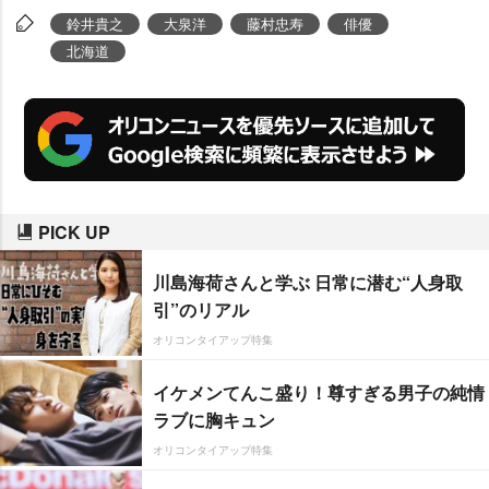
全6週にわたって地上波放送さ
鈴井貴之
大泉洋
藤村忠寿
俳優
れ、HTBが運営する動画プラット
北海道
ホーム「hod」での配信や番組販
売による全国での放送も順次行わ
れる予定。
PICK UP
川島海荷さんと学ぶ 日常に潜む“人身取
引”のリアル
オリコンタイアップ特集
イケメンてんこ盛り！尊すぎる男子の純情
ラブに胸キュン
オリコンタイアップ特集