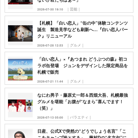
｜芸能｜
2026-07-30 19:10
【札幌】「白い恋人」“缶の中”体験コンテンツ
誕生 製造見学なども刷新へ…『白い恋人パー
ク』リニューアル
｜グルメ｜
2026-07-28 12:53
「白い恋人」×『あつまれ どうぶつの森』初コ
ラボ缶登場 ジュンをデザインした限定商品を
札幌で販売
｜グルメ｜
2026-07-21 11:44
なにわ男子・藤原丈一郎＆西畑大吾、札幌最強
グルメを堪能「お腹が“なまら”喜んでます！
（笑）」
｜バラエティ｜
2026-07-13 05:00
日産、公式Xで突然の“どうでしょう名言”「こ
こをキャンプ地とする」 藤村Dの“名文句”に