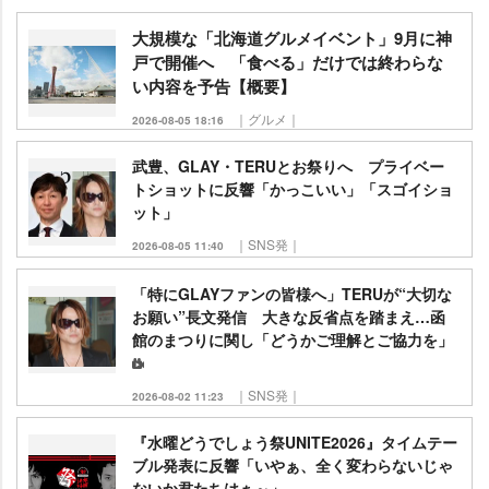
大規模な「北海道グルメイベント」9月に神
戸で開催へ 「食べる」だけでは終わらな
い内容を予告【概要】
｜グルメ｜
2026-08-05 18:16
武豊、GLAY・TERUとお祭りへ プライベー
トショットに反響「かっこいい」「スゴイショ
ット」
｜SNS発｜
2026-08-05 11:40
「特にGLAYファンの皆様へ」TERUが“大切な
お願い”長文発信 大きな反省点を踏まえ…函
館のまつりに関し「どうかご理解とご協力を」
｜SNS発｜
2026-08-02 11:23
『水曜どうでしょう祭UNITE2026』タイムテー
ブル発表に反響「いやぁ、全く変わらないじゃ
ないか君たちはぁ～」