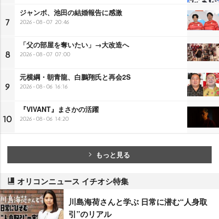
ジャンボ、池田の結婚報告に感激
7
2026-08-07 20:46
「父の部屋を奪いたい」→大改造へ
8
2026-08-07 07:00
元横綱・朝青龍、白鵬翔氏と再会2S
9
2026-08-06 16:16
『VIVANT』まさかの活躍
10
2026-08-06 14:20
もっと見る
オリコンニュース イチオシ特集
川島海荷さんと学ぶ 日常に潜む“人身取
引”のリアル