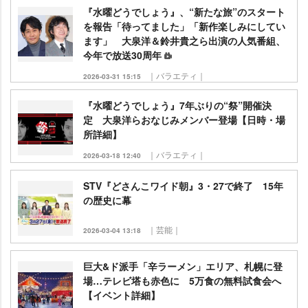
『水曜どうでしょう』、“新たな旅”のスタート
を報告「待ってました」「新作楽しみにしてい
ます」 大泉洋＆鈴井貴之ら出演の人気番組、
今年で放送30周年
｜バラエティ｜
2026-03-31 15:15
『水曜どうでしょう』7年ぶりの“祭”開催決
定 大泉洋らおなじみメンバー登場【日時・場
所詳細】
｜バラエティ｜
2026-03-18 12:40
STV『どさんこワイド朝』3・27で終了 15年
の歴史に幕
｜芸能｜
2026-03-04 13:18
巨大&ド派手「辛ラーメン」エリア、札幌に登
場…テレビ塔も赤色に 5万食の無料試食会へ
【イベント詳細】