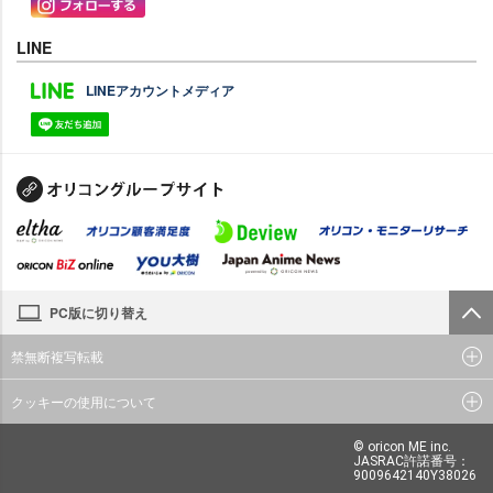
LINE
LINEアカウントメディア
PC版に切り替え
禁無断複写転載
クッキーの使用について
© oricon ME inc.
JASRAC許諾番号：
9009642140Y38026