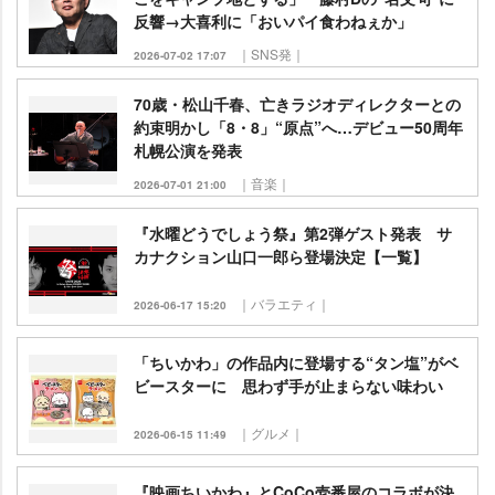
反響→大喜利に「おいパイ食わねぇか」
｜SNS発｜
2026-07-02 17:07
70歳・松山千春、亡きラジオディレクターとの
約束明かし「8・8」“原点”へ…デビュー50周年
札幌公演を発表
｜音楽｜
2026-07-01 21:00
『水曜どうでしょう祭』第2弾ゲスト発表 サ
カナクション山口一郎ら登場決定【一覧】
｜バラエティ｜
2026-06-17 15:20
「ちいかわ」の作品内に登場する“タン塩”がベ
ビースターに 思わず手が止まらない味わい
｜グルメ｜
2026-06-15 11:49
『映画ちいかわ』とCoCo壱番屋のコラボが決