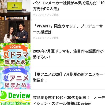
パソコンメーカー社員が本気で選んだ「10
万円台PC３選」
オリコンタイアップ特集
『VIVANT』限定ウオッチ、プロデューサ
ーの感想は
オリコンタイアップ特集
2026年7月夏ドラマも、注目作＆話題作が
勢ぞろい！
【夏アニメ2026】7月期夏の新アニメを一
挙紹介！
芸能界を志す10代～20代を応援！ オーデ
ィション・スクール情報はDeview