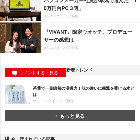
パソコンメーカー社員が本気で選んだ「1
0万円台PC３選」
オリコンタイアップ特集
『VIVANT』限定ウオッチ、プロデュー
サーの感想は
オリコンタイアップ特集
新着トレンド
コメントする・見る
茶葉で一目瞭然の浸透力！味の違いに衝撃を受ける水と
は
オリコンタイアップ特集
もっと見る
今、読まれている記事