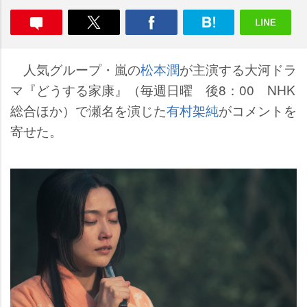
人気グループ・嵐の
松本潤
が主演する大河ドラ
マ『どうする家康』（毎週日曜 後8：00 NHK
総合ほか）で瀬名を演じた
有村架純
がコメントを
寄せた。