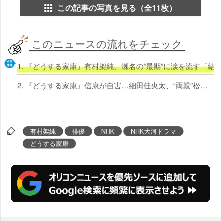
この記事の写真を見る（全11枚）
このニュースの流れをチェック
1. 『どうする家康』有村架純、瀬名の”最期”に涙を流す「
2. 『どうする家康』信康が自害…細田佳央太、“両親”松本潤＆有村架純に感謝語る
有村架純
俳優
NHK
NHK大河ドラマ
どうする家康