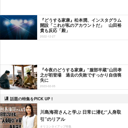
『どうする家康』松本潤、インスタグラム
開設「これが私のアカウントだ」 山田裕
貴も反応「殿」
2022-12-27
『今夜のどうする家康』”服部半蔵”山田孝
之が初登場 過去の失敗ですっかり自信喪
失に
2023-02-05
話題の特集をPICK UP！
川島海荷さんと学ぶ 日常に潜む“人身取
引”のリアル
オリコンタイアップ特集