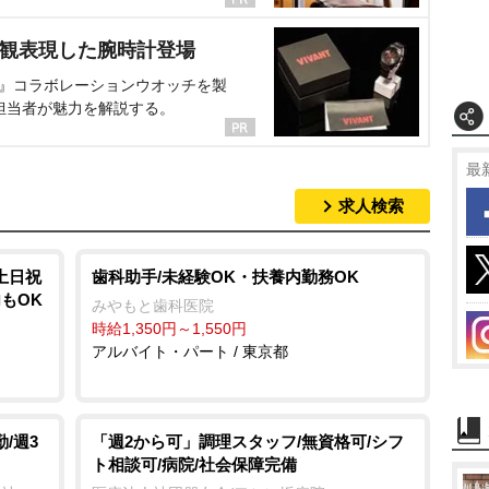
界観表現した腕時計登場
NT』コラボレーションウオッチを製
担当者が魅力を解説する。
最
求人検索
土日祝
歯科助手/未経験OK・扶養内勤務OK
もOK
みやもと歯科医院
時給1,350円～1,550円
アルバイト・パート / 東京都
/週3
「週2から可」調理スタッフ/無資格可/シフ
ト相談可/病院/社会保障完備