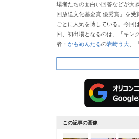
場者たちの面白い回答などが大き
回放送文化基金賞 優秀賞」を受
ごとに人気を博している。今回は
回、初出場となるのは、『キング
者・
かもめんたる
の
崎う大
、
1』王者・
空気階段
の
水川かたま
-1グランプリ』で2年連続決勝に
スケ
の3人。そのほか、
秋山竜次
)、
粗品
(
霜降り明星
)、
西田幸治
(
(
マヂカルラブリー
)、
バカリズム
が名を連ねる。また、スーパー
気階段)、
槙尾ユウスケ
(カモメ
この記事の画像
て、
黒羽麻璃央
、白洲迅、谷ま
が出演する(五十音順)。
Aブロッ