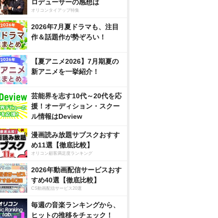
ロデューサーの感想は
オリコンタイアップ特集
2026年7月夏ドラマも、注目
作＆話題作が勢ぞろい！
【夏アニメ2026】7月期夏の
新アニメを一挙紹介！
芸能界を志す10代～20代を応
援！オーディション・スクー
ル情報はDeview
漫画読み放題サブスクおすす
め11選【徹底比較】
オリコン顧客満足度ランキング
2026年動画配信サービスおす
すめ40選【徹底比較】
CS動画配信サービス20選
毎週の音楽ランキングから、
ヒットの推移をチェック！