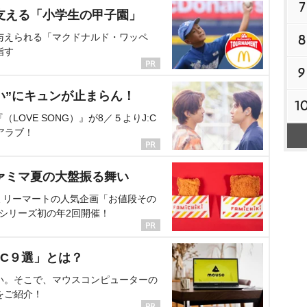
7
支える「小学生の甲子園」
与えられる「マクドナルド・ワッペ
8
指す
9
い”にキュンが止まらん！
1
OVE SONG）』が8／５よりJ:C
アラブ！
ァミマ夏の大盤振る舞い
ミリーマートの人気企画「お値段その
、シリーズ初の年2回開催！
C９選」とは？
い。そこで、マウスコンピューターの
をご紹介！