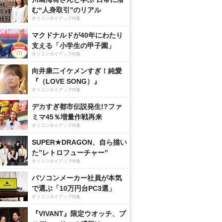
む“人身取引”のリアル
オリコンタイアップ特集
マクドナルドが40年にわたり
支える「小学生の甲子園」
オリコンタイアップ特集
向井康二イケメンすぎ！純愛
『（LOVE SONG）』
オリコンタイアップ特集
デカすぎ都市伝説発生!?ファ
ミマ45％増量作戦再来
オリコンタイアップ特集
SUPER★DRAGON、自ら描い
た”レトロフューチャー”
オリコンタイアップ特集
パソコンメーカー社員が本気
で選ぶ「10万円台PC3選」
オリコンタイアップ特集
『VIVANT』限定ウオッチ、プ