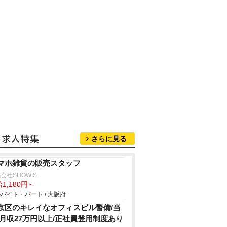
さらに見る
マホ雑貨の販売スタッフ
会社SHOW’S
1,180円～
バイト・パート / 大阪府
京区のキレイなオフィスビル警備/当
/月収27万円以上/正社員登用制度あり