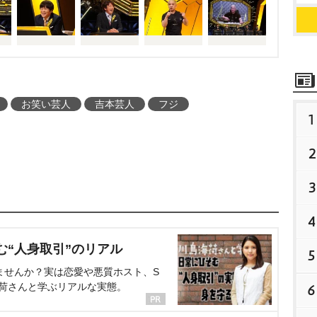
Bブロックは、う大、川
出場となる、う大、水
勝回数(5回)を誇る絶対
次ぐ4回の優勝を誇る堀
川島らの回答にも注目
お笑い芸人
吉本芸人
フジ
1
い、予選ブロックから白
大会を制すのは誰なの
2
3
4
む“人身取引”のリアル
5
ませんか？実は恋愛や悪質ホスト、S
海荷さんと学ぶリアルな実態。
6