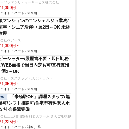
ターツファシリティーサービス株式会社
1,350円
バイト・パート / 東京都
級マンションのコンシェルジュ業務/
高年・シニア活躍中 週2日～OK 未経
歓迎
式会社ベアーズ
1,300円～
バイト・パート / 東京都
ビーシッター/履歴書不要・即日勤務
K/WEB面接で当日内定も可/直行直帰
K/週2～OK
会社アズスタッフ わんぱくランド
1,350円～
バイト・パート / 東京都
「未経験OK」調理スタッフ/無
EW
格可/シフト相談可/住宅型有料老人ホ
ム/社会保障完備
会社三五/住宅型有料老人ホーム さんご相模原
1,225円～
バイト・パート / 神奈川県