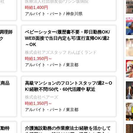
会社
医療法人社団朋友会/ワシン坂病院
時給1,400円
アルバイト・パート / 神奈川県
/調理師
ベビーシッター/履歴書不要・即日勤務OK/
WEB面接で当日内定も可/直行直帰OK/週2
ク
～OK
株式会社アズスタッフ わんぱくランド
時給1,350円～
アルバイト・パート / 東京都
販商品
高級マンションのフロントスタッフ/週2～O
K!経験不問!50代・60代活躍中 駅近
株式会社ベアーズ
時給1,350円～
アルバイト・パート / 東京都
運動特
介護施設勤務の作業療法士/経験を活かして