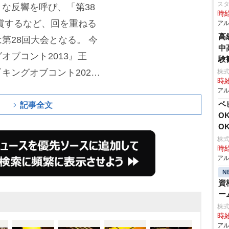
ス
な反響を呼び、「第38
時給
賞するなど、回を重ねる
アル
高
第28回大会となる。
今
中
オブコント2013』王
験
『キングオブコント202
株
時給
り
、2007年、08年の『M
アル
ベ
進出した
ダイアン
の
ユー
記事全文
O
(
ロバート
)、川島明(
麒麟
O
笑い飯
)、
野田クリスタル
株式
時給
、堀内健(
ネプチューン
)
アル
サブとして
鈴木もぐら
(空
N
資
ンタル)、観覧ゲストとし
ー
りあ、
寺島しのぶ
、
純烈
株式
時給
クは、秋山、粗品、バカ
アル