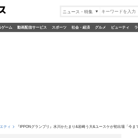
ニュース・特集
&ゲーム
動画配信サービス
スポーツ
社会・経済
グルメ
ビューティ
ラ
エティ
『IPPONグランプリ』水川かたまり&岩崎う大&ユースケが初出場「今