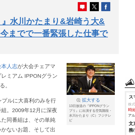
プリ』水川かたまり&岩崎う大&
「今までで一番緊張した仕事で
松本人志
が大会チェアマ
ミアム IPPONグラン
れる。
ス
ンプルに大喜利のみを行
拡大する
株式
13日放送の『IPPONグラン
。2009年12月に深夜
時給
プリ』に出演する空気階段・
アル
水川かたまり（C）フジテレ
れた同番組は、その単純
ビ
文
いかないお題、そして出
務