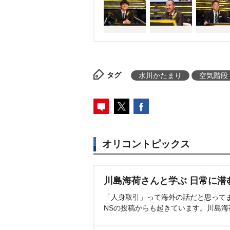
リズム、水川、ユースケの5人。
島、西田、野田、堀内の5人。初
川、ユースケはもちろん、最多優
王者・バカリズム、バカリズムに
内、過去2回の優勝を誇る秋山、
タグ
水川かたまり
空気階段
だ。ずらりと実力派芸人がそろ
熱した戦いが繰り広げられた今
か。
オリコントピックス
川島海荷さんと学ぶ 日常に潜
「人身取引」って海外の話だと思って
NSの投稿からも起きています。川島