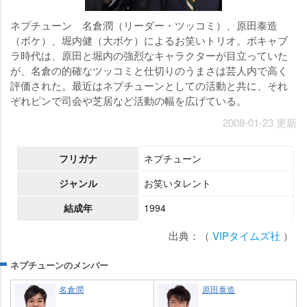
ネプチューン 名倉潤（リーダー・ツッコミ）、原田泰造
（ボケ）、堀内健（大ボケ）によるお笑いトリオ。ボキャブ
ラ時代は、原田と堀内の強烈なキャラクターが目立っていた
が、名倉の的確なツッコミと仕切りのうまさは芸人内で高く
評価された。最近はネプチューンとしての活動と共に、それ
ぞれピンで司会や芝居など活動の幅を広げている。
2008-01-23 更新
フリガナ
ネプチューン
ジャンル
お笑いタレント
結成年
1994
出典：（
VIPタイムズ社
）
ネプチューンのメンバー
名倉潤
原田泰造