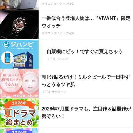
オリコンタイアップ特集
一番似合う登場人物は…『VIVANT』限定
ウオッチ
オリコンタイアップ特集
自販機にピッ！ですぐに買えちゃう
（PR）ジハンピ
朝1分貼るだけ！ミルクピールで一日中ず
っとうるツヤ肌
（PR）サボリーノ
2026年7月夏ドラマも、注目作＆話題作が
勢ぞろい！