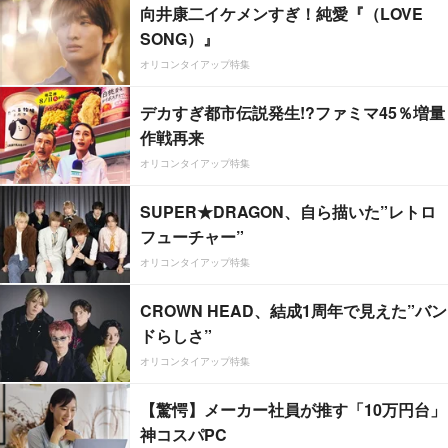
向井康二イケメンすぎ！純愛『（LOVE
SONG）』
オリコンタイアップ特集
デカすぎ都市伝説発生!?ファミマ45％増量
作戦再来
オリコンタイアップ特集
SUPER★DRAGON、自ら描いた”レトロ
フューチャー”
オリコンタイアップ特集
CROWN HEAD、結成1周年で見えた”バン
ドらしさ”
オリコンタイアップ特集
【驚愕】メーカー社員が推す「10万円台」
神コスパPC