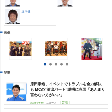
堀内健
画像
記事
原田泰造、イベントでトラブルを全力解決
も MCの“演出パート”説明に赤面「あんまり
言わない方がいい」
｜芸能｜
2026-06-18
ニュース