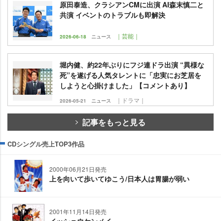
原田泰造、クラシアンCMに出演 AI森末慎二と
共演 イベントのトラブルも即解決
｜芸能｜
2026-06-18
ニュース
堀内健、約22年ぶりにフジ連ドラ出演 “異様な
死”を遂げる人気タレントに「忠実にお芝居を
しようと心掛けました」【コメントあり】
｜ドラマ｜
2026-05-21
ニュース
記事をもっと見る
CDシングル売上TOP3作品
2000年06月21日発売
上を向いて歩いてゆこう/日本人は胃腸が弱い
2001年11月14日発売
イッショウケンメイ。