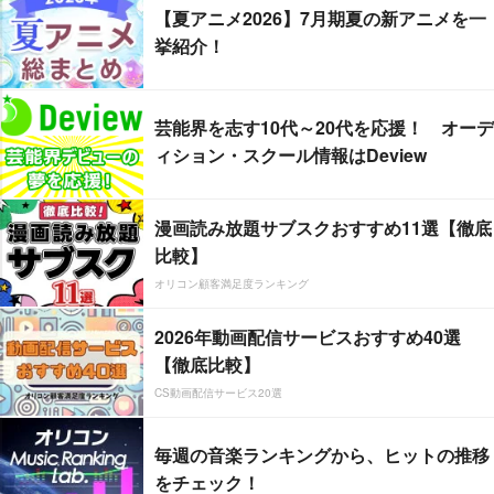
【夏アニメ2026】7月期夏の新アニメを一
挙紹介！
芸能界を志す10代～20代を応援！ オーデ
ィション・スクール情報はDeview
漫画読み放題サブスクおすすめ11選【徹底
比較】
オリコン顧客満足度ランキング
2026年動画配信サービスおすすめ40選
【徹底比較】
CS動画配信サービス20選
毎週の音楽ランキングから、ヒットの推移
をチェック！