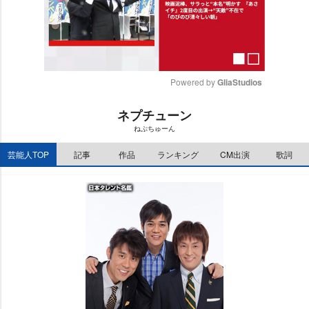
Powered by 
GliaStudios
M
ネプチューン
u
ねぷちゅーん
t
e
芸能人TOP
記事
作品
ランキング
CM出演
歌詞