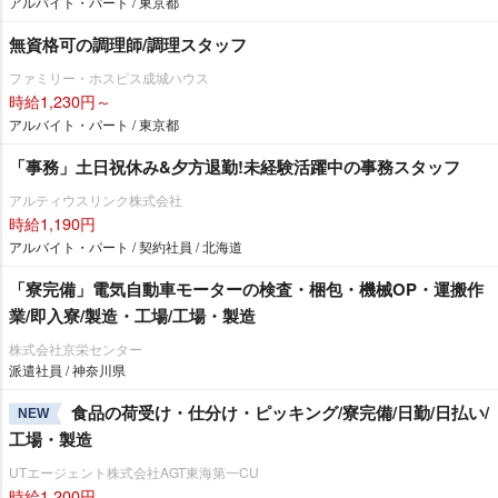
アルバイト・パート / 東京都
無資格可の調理師/調理スタッフ
ファミリー・ホスピス成城ハウス
時給1,230円～
アルバイト・パート / 東京都
「事務」土日祝休み&夕方退勤!未経験活躍中の事務スタッフ
アルティウスリンク株式会社
時給1,190円
アルバイト・パート / 契約社員 / 北海道
「寮完備」電気自動車モーターの検査・梱包・機械OP・運搬作
業/即入寮/製造・工場/工場・製造
株式会社京栄センター
派遣社員 / 神奈川県
食品の荷受け・仕分け・ピッキング/寮完備/日勤/日払い/
NEW
工場・製造
UTエージェント株式会社AGT東海第一CU
時給1,200円