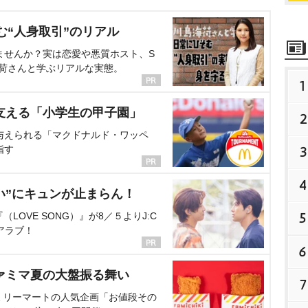
む“人身取引”のリアル
ませんか？実は恋愛や悪質ホスト、S
海荷さんと学ぶリアルな実態。
1
支える「小学生の甲子園」
2
与えられる「マクドナルド・ワッペ
指す
3
4
い”にキュンが止まらん！
5
OVE SONG）』が8／５よりJ:C
アラブ！
6
ァミマ夏の大盤振る舞い
7
ミリーマートの人気企画「お値段その