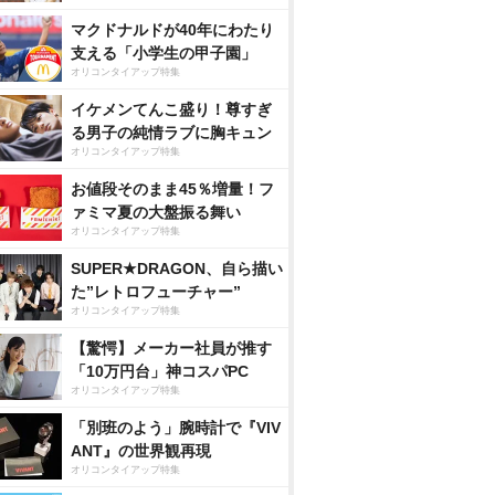
マクドナルドが40年にわたり
支える「小学生の甲子園」
オリコンタイアップ特集
イケメンてんこ盛り！尊すぎ
る男子の純情ラブに胸キュン
オリコンタイアップ特集
お値段そのまま45％増量！フ
ァミマ夏の大盤振る舞い
オリコンタイアップ特集
SUPER★DRAGON、自ら描い
た”レトロフューチャー”
オリコンタイアップ特集
【驚愕】メーカー社員が推す
「10万円台」神コスパPC
オリコンタイアップ特集
「別班のよう」腕時計で『VIV
ANT』の世界観再現
オリコンタイアップ特集