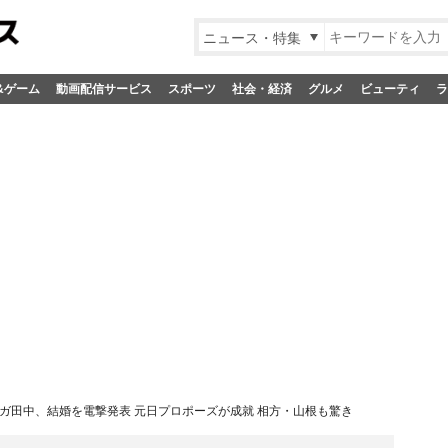
ニュース・特集
&ゲーム
動画配信サービス
スポーツ
社会・経済
グルメ
ビューティ
ラ
ガ田中、結婚を電撃発表 元日プロポーズが成就 相方・山根も驚き