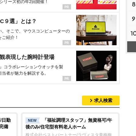
、シリーズ初の年2回開催！
8
9
C９選」とは？
い。そこで、マウスコンピューターの
1
をご紹介！
界観表現した腕時計登場
NT』コラボレーションウオッチを製
担当者が魅力を解説する。
求人検索
/日勤
「福祉調理スタッフ」無資格可/午
NEW
完備
後のみ/住宅型有料老人ホーム
株式会社ベストパートナー/ラヴィスタ青梅梅