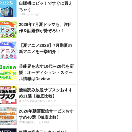
自販機にピッ！ですぐに買え
ちゃう
（PR）ジハンピ
2026年7月夏ドラマも、注目
作＆話題作が勢ぞろい！
【夏アニメ2026】7月期夏の
新アニメを一挙紹介！
芸能界を志す10代～20代を応
援！オーディション・スクー
ル情報はDeview
漫画読み放題サブスクおすす
め11選【徹底比較】
オリコン顧客満足度ランキング
2026年動画配信サービスおす
すめ40選【徹底比較】
CS動画配信サービス20選