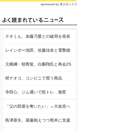
sponsored by 求人ボックス
テオくん、加藤乃愛との破局を発表
レインボー池田、佐藤佳奈と電撃婚
元横綱・朝青龍、白鵬翔氏と再会2S
研ナオコ、コンビニで買う商品
寺田心、ジム通いで筋トレ…激変
「父の部屋を奪いたい」→大改造へ
島津亜矢、葛藤抱えつつ熊本に支援