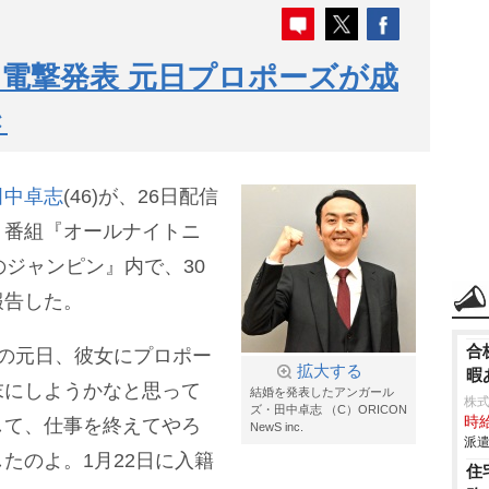
電撃発表 元日プロポーズが成
き
田中卓志
(46)が、26日配信
ト番組『オールナイトニ
ズのジャンピン』内で、30
報告した。
合
の元日、彼女にプロポー
拡大する
暇
末にしようかなと思って
結婚を発表したアンガール
株
ズ・田中卓志 （C）ORICON
時給
して、仕事を終えてやろ
NewS inc.
派遣
たのよ。1月22日に入籍
住