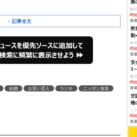
務
株
時給
派遣
記事全文
野
勤
株
時給
派遣
安
3
株
時給
派遣
結婚
お笑い芸人
ラジオ
ニッポン放送
空
種
トラ
時給
派遣