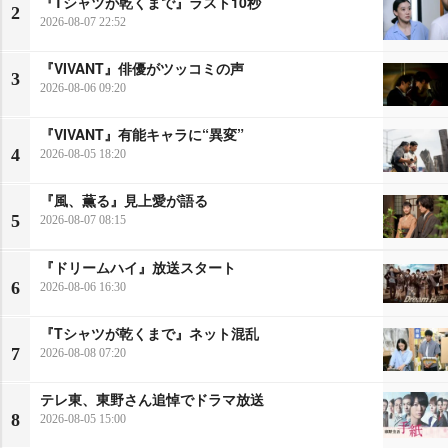
『Tシャツが乾くまで』ラスト10秒
2
2026-08-07 22:52
『VIVANT』俳優がツッコミの声
3
2026-08-06 09:20
『VIVANT』有能キャラに“異変”
4
2026-08-05 18:20
『風、薫る』見上愛が語る
5
2026-08-07 08:15
『ドリームハイ』放送スタート
6
2026-08-06 16:30
『Tシャツが乾くまで』ネット混乱
7
2026-08-08 07:20
テレ東、東野さん追悼でドラマ放送
8
2026-08-05 15:00