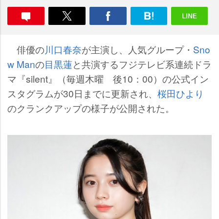
俳優の
川口春奈
が主演し、人気グループ・
Sno
w Man
の
目黒蓮
と共演するフジテレビ系連続ドラ
マ『silent』（毎週木曜 後10：00）の公式イン
スタグラムが30日までに更新され、
桜田ひより
のクランクアップの様子が公開された。