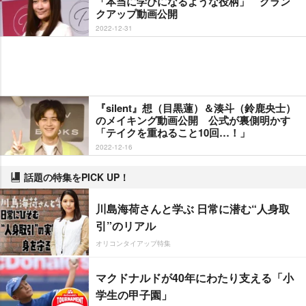
「本当に学びになるような役柄」 クラン
クアップ動画公開
2022-12-31
『silent』想（目黒蓮）＆湊斗（鈴鹿央士）
のメイキング動画公開 公式が裏側明かす
「テイクを重ねること10回…！」
2022-12-16
話題の特集をPICK UP！
川島海荷さんと学ぶ 日常に潜む“人身取
引”のリアル
オリコンタイアップ特集
マクドナルドが40年にわたり支える「小
学生の甲子園」