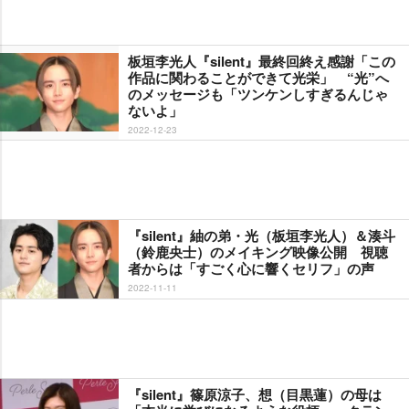
板垣李光人『silent』最終回終え感謝「この
作品に関わることができて光栄」 “光”へ
のメッセージも「ツンケンしすぎるんじゃ
ないよ」
2022-12-23
『silent』紬の弟・光（板垣李光人）＆湊斗
（鈴鹿央士）のメイキング映像公開 視聴
者からは「すごく心に響くセリフ」の声
2022-11-11
『silent』篠原涼子、想（目黒蓮）の母は