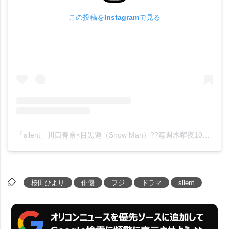
この投稿をInstagramで見る
「silent」川口春奈×目黒蓮（Snow Man）??毎週木曜夜10時放送 木10ドラマ公式??(@silent_fujitv)がシェアした投稿
桜田ひより
俳優
フジ
ドラマ
silent