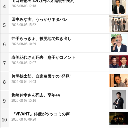
山口達也氏 3.4万円の湘南物件契約
4
2026-08-03 12:18
田中みな実、うっかりネタバレ
5
2026-08-05 15:32
井手らっきょ、被災地で炊き出し
6
2026-08-05 10:39
寿美花代さん死去 息子がコメント
7
2026-08-06 12:07
片岡鶴太郎、自家農園での“発見”
8
2026-08-04 14:05
梅崎伸幸さん死去、享年44
9
2026-08-03 15:16
『VIVANT』俳優がツッコミの声
10
2026-08-06 09:20