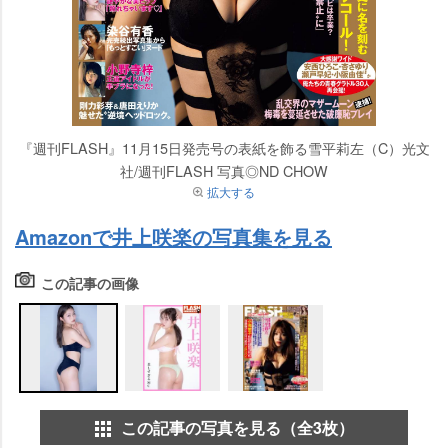
『週刊FLASH』11月15日発売号の表紙を飾る雪平莉左（C）光文
社/週刊FLASH 写真◎ND CHOW
拡大する
Amazonで井上咲楽の写真集を見る
この記事の画像
この記事の写真を見る（全3枚）