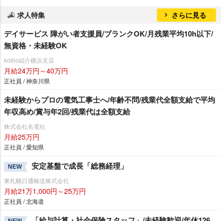
求人特集
さらに見る
デイサービス 障がい者支援員/ブランクOK/月残業平均10h以下/
無資格・未経験OK
kotrio紹介横浜支店
月給24万円～40万円
正社員 / 神奈川県
未経験からプロの電気工事士へ/年齢不問/残業代全額支給で平均
年収高め/賞与年2回/残業代は全額支給
株式会社名電社
月給25万円
正社員 / 愛知県
安定基盤で成長「総務経理」
NEW
東札幌日通輸送株式会社
月給21万1,000円～25万円
正社員 / 北海道
「給与計算・社会保険スタッフ」/未経験歓迎/年休126