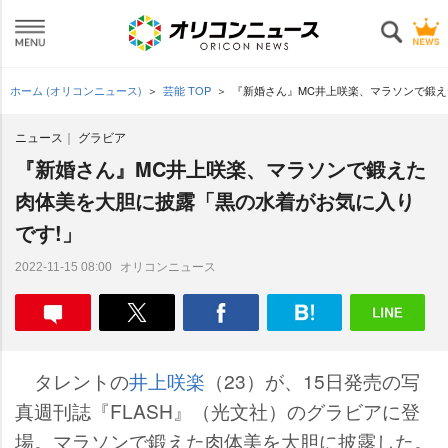
ホーム (オリコンニュース)
芸能 TOP
『新婚さん』MC井上咲楽、マラソンで鍛え
ニュース
グラビア
『新婚さん』MC井上咲楽、マラソンで鍛えた
肉体美を大胆に披露「黒の水着がお気に入り
です!」
オリコンニュース
2022-11-15 08:00
タレントの
井上咲楽
（23）が、15日発売の写
真週刊誌『FLASH』（光文社）のグラビアに登
場。マラソンで鍛えた肉体美を大胆に披露した。