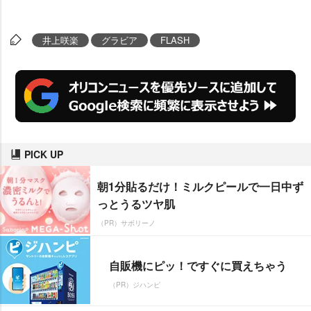
井上咲楽
グラビア
FLASH
PICK UP
朝1分貼るだけ！ミルクピールで一日中ず
っとうるツヤ肌
（PR）サボリーノ
自販機にピッ！ですぐに買えちゃう
（PR）ジハンピ