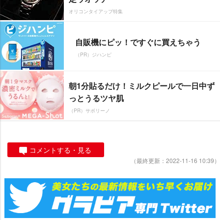
オリコンタイアップ特集
自販機にピッ！ですぐに買えちゃう
（PR）ジハンピ
朝1分貼るだけ！ミルクピールで一日中ず
っとうるツヤ肌
（PR）サボリーノ
コメントする・見る
（最終更新：2022-11-16 10:39）