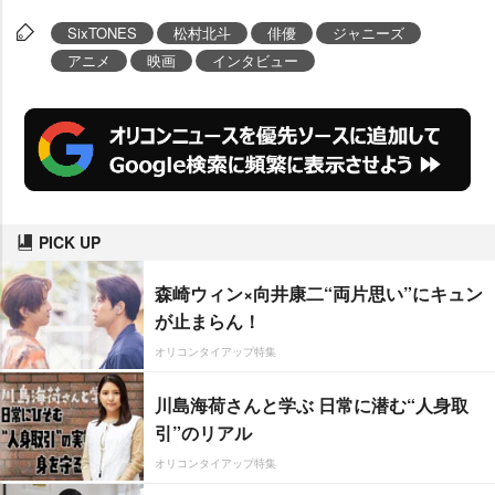
SixTONES
松村北斗
俳優
ジャニーズ
アニメ
映画
インタビュー
PICK UP
森崎ウィン×向井康二“両片思い”にキュン
が止まらん！
オリコンタイアップ特集
川島海荷さんと学ぶ 日常に潜む“人身取
引”のリアル
オリコンタイアップ特集