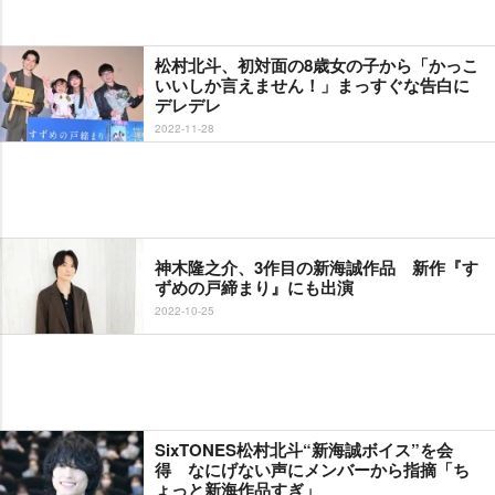
松村北斗、初対面の8歳女の子から「かっこ
いいしか言えません！」まっすぐな告白に
デレデレ
2022-11-28
神木隆之介、3作目の新海誠作品 新作『す
ずめの戸締まり』にも出演
2022-10-25
SixTONES松村北斗“新海誠ボイス”を会
得 なにげない声にメンバーから指摘「ち
ょっと新海作品すぎ」