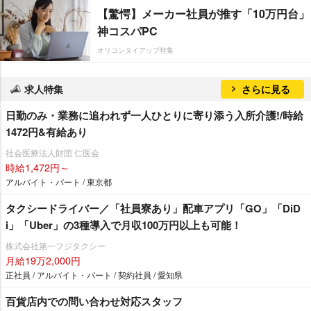
【驚愕】メーカー社員が推す「10万円台」
神コスパPC
オリコンタイアップ特集
求人特集
さらに見る
日勤のみ・業務に追われず一人ひとりに寄り添う入所介護!/時給
1472円&有給あり
社会医療法人財団 仁医会
時給1,472円～
アルバイト・パート / 東京都
タクシードライバー／「社員寮あり」配車アプリ「GO」「DiD
i」「Uber」の3種導入で月収100万円以上も可能！
株式会社第一フジタクシー
月給19万2,000円
正社員 / アルバイト・パート / 契約社員 / 愛知県
百貨店内での問い合わせ対応スタッフ