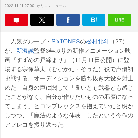
オリコンニュース
2022-11-11 07:00
人気グループ・
SixTONES
の
松村北斗
（27）
が、
新海誠
監督3年ぶりの新作アニメーション映
画『すずめの戸締まり』（11月11日公開）に登
場する宗像草太（むなかた・そうた）役で声優初
挑戦する。オーディションを勝ち抜き大役を射止
めた。自身の声に関して「良いとも武器とも感じ
たことがなく、自分が作りたいものの邪魔になっ
てしまう」とコンプレックスを抱えていたと明か
しつつ、「魔法のような体験」したという今作の
アフレコを振り返った。