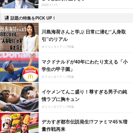
2022-11-17
話題の特集をPICK UP！
川島海荷さんと学ぶ 日常に潜む“人身取
引”のリアル
オリコンタイアップ特集
マクドナルドが40年にわたり支える「小
学生の甲子園」
オリコンタイアップ特集
イケメンてんこ盛り！尊すぎる男子の純
情ラブに胸キュン
オリコンタイアップ特集
デカすぎ都市伝説発生!?ファミマ45％増
量作戦再来