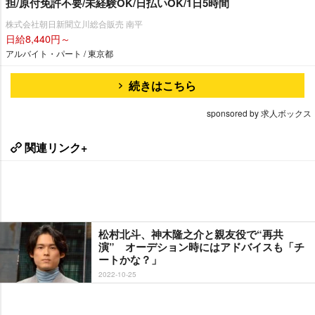
担/原付免許不要/未経験OK/日払いOK/1日5時間
株式会社朝日新聞立川総合販売 南平
日給8,440円～
アルバイト・パート / 東京都
続きはこちら
sponsored by 求人ボックス
関連リンク+
松村北斗、神木隆之介と親友役で“再共
演” オーデション時にはアドバイスも「チ
ートかな？」
2022-10-25