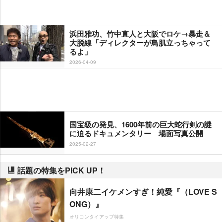
浜田雅功、竹中直人と大阪でロケ→暴走＆
大脱線「ディレクターが鳥肌立っちゃって
るよ」
2026-04-09
国宝級の発見、1600年前の巨大蛇行剣の謎
に迫るドキュメンタリー 場面写真公開
2025-02-27
話題の特集をPICK UP！
向井康二イケメンすぎ！純愛『（LOVE S
ONG）』
オリコンタイアップ特集