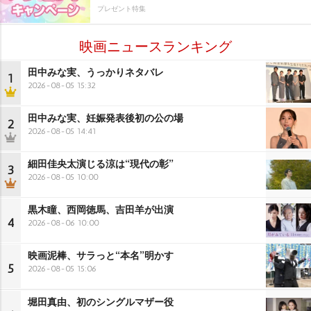
プレゼント特集
映画ニュースランキング
田中みな実、うっかりネタバレ
1
2026-08-05 15:32
田中みな実、妊娠発表後初の公の場
2
2026-08-05 14:41
細田佳央太演じる涼は“現代の彰”
3
2026-08-05 10:00
黒木瞳、西岡徳馬、吉田羊が出演
4
2026-08-06 10:00
映画泥棒、サラっと“本名”明かす
5
2026-08-05 15:06
堀田真由、初のシングルマザー役