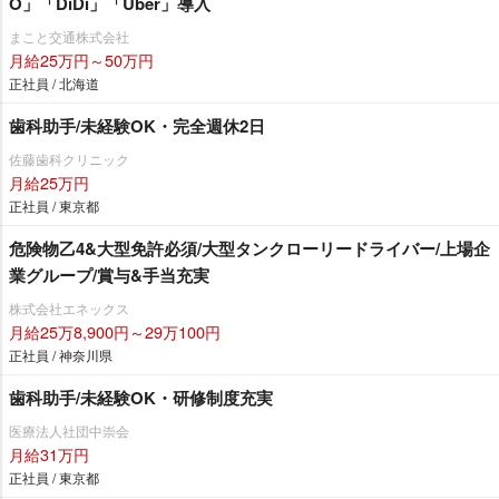
O」「DiDi」「Uber」導入
まこと交通株式会社
月給25万円～50万円
正社員 / 北海道
歯科助手/未経験OK・完全週休2日
佐藤歯科クリニック
月給25万円
正社員 / 東京都
危険物乙4&大型免許必須/大型タンクローリードライバー/上場企
業グループ/賞与&手当充実
株式会社エネックス
月給25万8,900円～29万100円
正社員 / 神奈川県
歯科助手/未経験OK・研修制度充実
医療法人社団中崇会
月給31万円
正社員 / 東京都