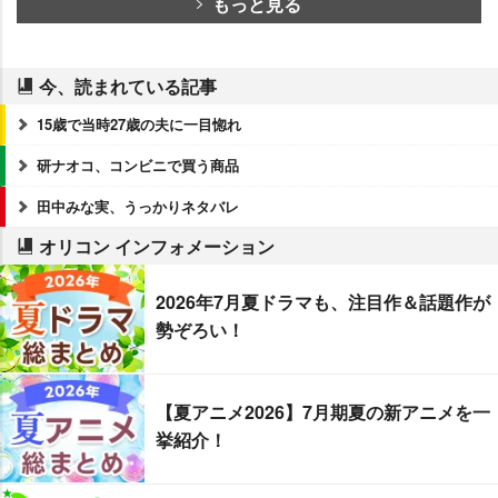
もっと見る
今、読まれている記事
15歳で当時27歳の夫に一目惚れ
研ナオコ、コンビニで買う商品
田中みな実、うっかりネタバレ
オリコン インフォメーション
2026年7月夏ドラマも、注目作＆話題作が
勢ぞろい！
【夏アニメ2026】7月期夏の新アニメを一
挙紹介！