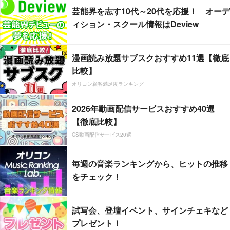
芸能界を志す10代～20代を応援！ オーデ
ィション・スクール情報はDeview
漫画読み放題サブスクおすすめ11選【徹底
比較】
オリコン顧客満足度ランキング
2026年動画配信サービスおすすめ40選
【徹底比較】
CS動画配信サービス20選
毎週の音楽ランキングから、ヒットの推移
をチェック！
試写会、登壇イベント、サインチェキなど
プレゼント！