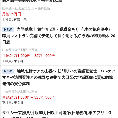
歯科助手/未経験OK・完全週休2日
医療法人社団清美会 清水歯科医院
月給25万円
正社員 / 神奈川県
言語聴覚士/賞与年2回・退職金あり!充実の福利厚生と
NEW
職員レストラン完備で安定して長く働ける好待遇の環境年休120
日超
社会医療法人財団 仁医会
月給24万1,900円～32万1,900円
正社員 / 東京都
地域包括ケアの主役へ!訪問リハの言語聴覚士・ST/ケア
NEW
マネや訪問看護との強固な連携で大田区の地域医療に貢献病院
発信の安心体制
社会医療法人財団 仁医会
月給24万1,900円～32万1,900円
正社員 / 東京都
タクシー乗務員/月収50万円以上可能/夜日勤務/配車アプリ「G