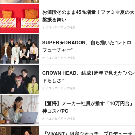
お値段そのまま45％増量！ファミマ夏の大
盤振る舞い
オリコンタイアップ特集
SUPER★DRAGON、自ら描いた”レトロ
フューチャー”
オリコンタイアップ特集
CROWN HEAD、結成1周年で見えた”バン
ドらしさ”
オリコンタイアップ特集
【驚愕】メーカー社員が推す「10万円台」
神コスパPC
オリコンタイアップ特集
『VIVANT』限定ウオッチ、プロデューサ