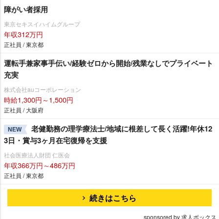
障がい者採用
東京セキスイハイムグループ
年収312万円
正社員 / 東京都
運転手兼家事手伝い/経験ゼロから開始/残業なしでプライベート
充実
株式会社auコーポレーション
時給1,300円～1,500円
正社員 / 大阪府
老健勤務の理学療法士/地域に根差して長く活躍!年休12
NEW
3日・賞与3ヶ月在宅復帰を支援
社会医療法人財団 仁医会
年収366万円～486万円
正社員 / 東京都
続きはこちら
sponsored by 求人ボックス