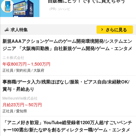
自販機にピッ！ですぐに買えちゃう
（PR）ジハンピ
求人特集
さらに見る
新規AAAアクションゲームのゲーム開発環境開発/システムエン
ジニア 「大阪梅田勤務」自社新規ゲーム開発/ゲーム・エンタメ
ニキ株式会社
年収800万円～1,500万円
正社員 / 契約社員 / 大阪府
事務職/データ入力/残業ほぼなし/服装・ピアス自由/未経験OK/
賞与・昇給あり
MeilleureVie株式会社
月給23万円～50万円
正社員 / 愛知県
「アニメ好き歓迎」YouTube総登録者1200万人超/すごいベンチ
ャー100選出/新たなIPを創るディレクター職/ゲーム・エンタメ