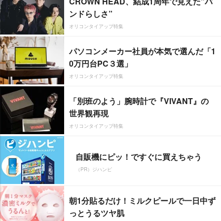
CROWN HEAD、結成1周年で見えた”バ
ンドらしさ”
オリコンタイアップ特集
パソコンメーカー社員が本気で選んだ「1
0万円台PC３選」
オリコンタイアップ特集
「別班のよう」腕時計で『VIVANT』の
世界観再現
オリコンタイアップ特集
自販機にピッ！ですぐに買えちゃう
（PR）ジハンピ
朝1分貼るだけ！ミルクピールで一日中ず
っとうるツヤ肌