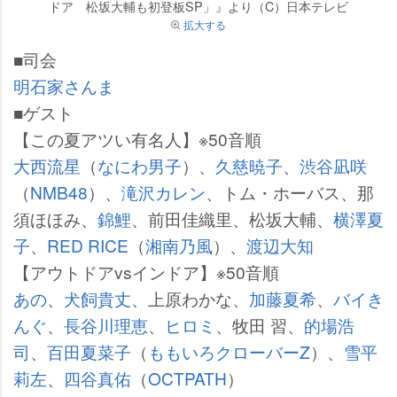
ドア 松坂大輔も初登板SP」』より（C）日本テレビ
拡大する
■司会
明石家さんま
■ゲスト
【この夏アツい有名人】※50音順
大西流星
（
なにわ男子
）、
久慈暁子
、
渋谷凪咲
（
NMB48
）、
滝沢カレン
、トム・ホーバス、那
須ほほみ、
錦鯉
、前田佳織里、松坂大輔、
横澤夏
子
、
RED RICE
（
湘南乃風
）、
渡辺大知
【アウトドアvsインドア】※50音順
あの
、
犬飼貴丈
、上原わかな、
加藤夏希
、
バイき
んぐ
、
長谷川理恵
、
ヒロミ
、牧田 習、
的場浩
司
、
百田夏菜子
（
ももいろクローバーZ
）、
雪平
莉左
、
四谷真佑
（
OCTPATH
）