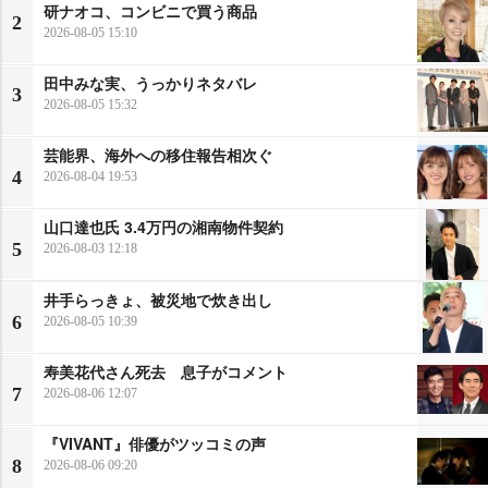
研ナオコ、コンビニで買う商品
2
2026-08-05 15:10
田中みな実、うっかりネタバレ
3
2026-08-05 15:32
芸能界、海外への移住報告相次ぐ
4
2026-08-04 19:53
山口達也氏 3.4万円の湘南物件契約
5
2026-08-03 12:18
井手らっきょ、被災地で炊き出し
6
2026-08-05 10:39
寿美花代さん死去 息子がコメント
7
2026-08-06 12:07
『VIVANT』俳優がツッコミの声
8
2026-08-06 09:20