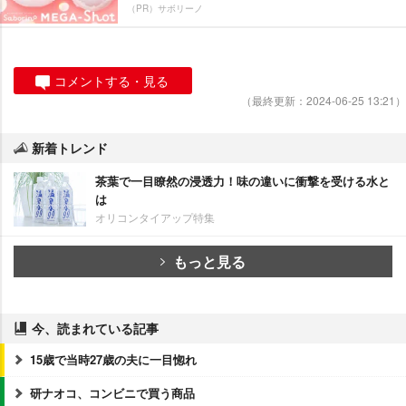
（PR）サボリーノ
コメントする・見る
（最終更新：2024-06-25 13:21）
新着トレンド
茶葉で一目瞭然の浸透力！味の違いに衝撃を受ける水と
は
オリコンタイアップ特集
もっと見る
今、読まれている記事
15歳で当時27歳の夫に一目惚れ
研ナオコ、コンビニで買う商品