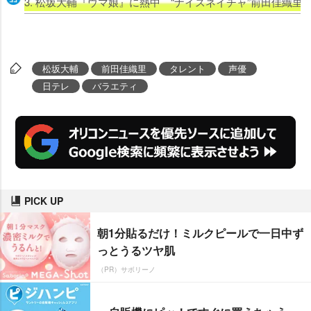
3. 松坂大輔『ウマ娘』に熱中 “ナイスネイチャ”前田佳織
松坂大輔
前田佳織里
タレント
声優
日テレ
バラエティ
PICK UP
朝1分貼るだけ！ミルクピールで一日中ず
っとうるツヤ肌
（PR）サボリーノ