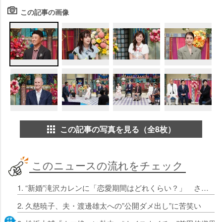
この記事の画像
この記事の写真を見る（全8枚）
このニュースの流れをチェック
1. “新婚”滝沢カレンに「恋愛期間はどれくらい？」 さんまが直球質問
2. 久慈暁子、夫・渡邊雄太への”公開ダメ出し”に苦笑い