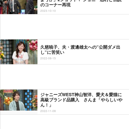
のコーナー再現
2023-10-10
久慈暁子、夫・渡邊雄太への”公開ダメ出
し”に苦笑い
2022-08-15
ジャニーズWEST神山智洋、愛犬＆愛猫に
高級ブランド品購入 さんま「やらしい
ん！」
2022-11-08