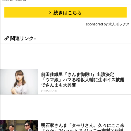
続きはこちら
sponsored by 求人ボックス
関連リンク+
前田佳織里『さんま御殿!!』出演決定
「ウマ娘」ハマる松坂大輔に生ボイス披露
でさんまも大興奮
2022-08-10
明石家さんま「タモリさん、久々にここ来
ようか」2ショット？ ジョニー志村と伝説