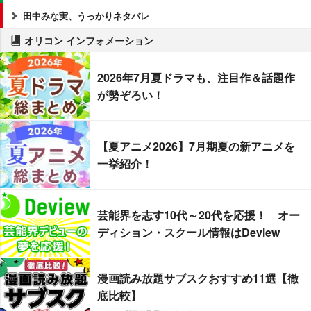
田中みな実、うっかりネタバレ
オリコン インフォメーション
2026年7月夏ドラマも、注目作＆話題作
が勢ぞろい！
【夏アニメ2026】7月期夏の新アニメを
一挙紹介！
芸能界を志す10代～20代を応援！ オー
ディション・スクール情報はDeview
漫画読み放題サブスクおすすめ11選【徹
底比較】