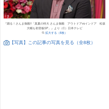
『踊る！さんま御殿!!「真夏の特大 さんま御殿 アウトドアvsインドア 松坂
大輔も初登板SP」』より（C）日本テレビ
拡大する（8枚）
【写真】この記事の写真を見る（全8枚）