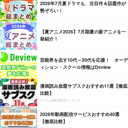
2026年7月夏ドラマも、注目作＆話題作が
勢ぞろい！
【夏アニメ2026】7月期夏の新アニメを一
挙紹介！
芸能界を志す10代～20代を応援！ オーデ
ィション・スクール情報はDeview
漫画読み放題サブスクおすすめ11選【徹底
比較】
オリコン顧客満足度ランキング
2026年動画配信サービスおすすめ40選
【徹底比較】