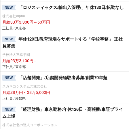
「ロジスティックス/輸出入管理/」年休130日/転勤なし
NEW
株式会社alpha
月給33万3,300円～50万円
正社員 / 東京都
年休120日/教育現場をサポートする「学校事務」 正社
NEW
員募集
学校法人三幸学園
月給23万3,100円～
正社員 / 東京都
「店舗開発」/店舗開発経験者募集/創業70年超
NEW
スガキコシステムズ株式会社
月給28万円～38万5,000円
正社員 / 愛知県
「経理財務」東京勤務:年休126日・高報酬/東証プライ
NEW
ム上場
株式会社北の達人コーポレーション