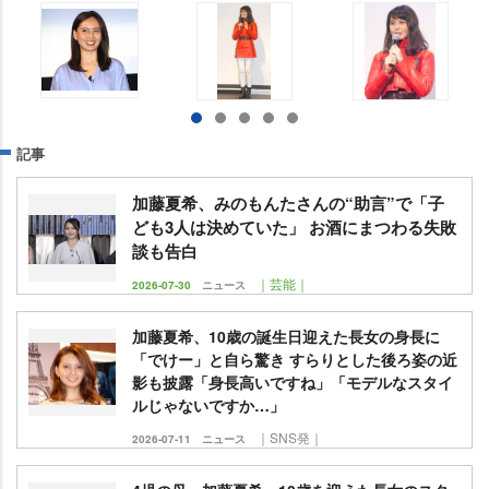
記事
加藤夏希、みのもんたさんの“助言”で「子
ども3人は決めていた」 お酒にまつわる失敗
談も告白
｜芸能｜
2026-07-30
ニュース
加藤夏希、10歳の誕生日迎えた長女の身長に
「でけー」と自ら驚き すらりとした後ろ姿の近
影も披露「身長高いですね」「モデルなスタイ
ルじゃないですか…」
｜SNS発｜
2026-07-11
ニュース