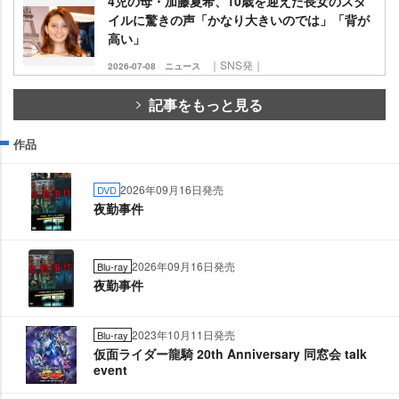
4児の母・加藤夏希、10歳を迎えた長女のスタ
イルに驚きの声「かなり大きいのでは」「背が
高い」
｜SNS発｜
2026-07-08
ニュース
記事をもっと見る
作品
2026年09月16日発売
DVD
夜勤事件
2026年09月16日発売
Blu-ray
夜勤事件
2023年10月11日発売
Blu-ray
仮面ライダー龍騎 20th Anniversary 同窓会 talk
event