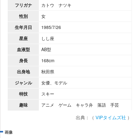
フリガナ
カトウ ナツキ
性別
女
生年月日
1985/7/26
星座
しし座
血液型
AB型
身長
168cm
出身地
秋田県
ジャンル
女優、モデル
特技
スキー
趣味
アニメ ゲーム キャラ弁 落語 手芸
出典：（
VIPタイムズ社
）
画像