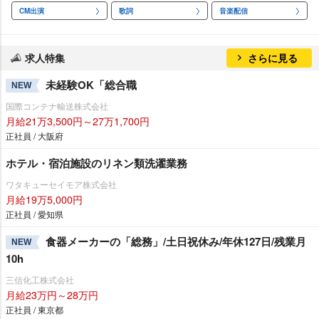
CM出演
歌詞
音楽配信
求人特集
さらに見る
未経験OK「総合職
NEW
国際コンテナ輸送株式会社
月給21万3,500円～27万1,700円
正社員 / 大阪府
ホテル・宿泊施設のリネン類洗濯業務
ワタキューセイモア株式会社
月給19万5,000円
正社員 / 愛知県
食器メーカーの「総務」/土日祝休み/年休127日/残業月
NEW
10h
三信化工株式会社
月給23万円～28万円
正社員 / 東京都