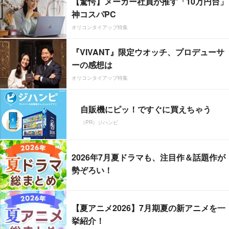
【驚愕】メーカー社員が推す「10万円台」
神コスパPC
オリコンタイアップ特集
『VIVANT』限定ウオッチ、プロデューサ
ーの感想は
オリコンタイアップ特集
自販機にピッ！ですぐに買えちゃう
（PR）ジハンピ
2026年7月夏ドラマも、注目作＆話題作が
勢ぞろい！
【夏アニメ2026】7月期夏の新アニメを一
挙紹介！