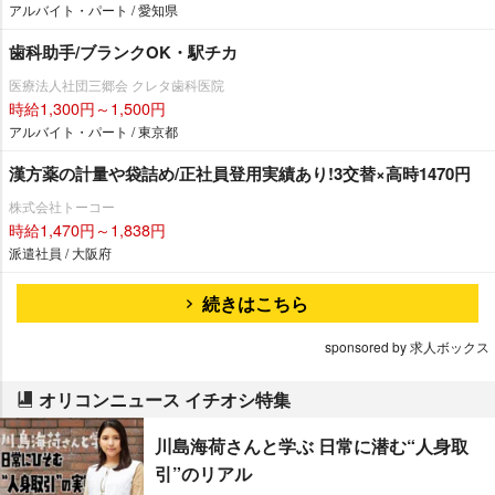
アルバイト・パート / 愛知県
歯科助手/ブランクOK・駅チカ
医療法人社団三郷会 クレタ歯科医院
時給1,300円～1,500円
アルバイト・パート / 東京都
漢方薬の計量や袋詰め/正社員登用実績あり!3交替×高時1470円
株式会社トーコー
時給1,470円～1,838円
派遣社員 / 大阪府
続きはこちら
sponsored by 求人ボックス
オリコンニュース イチオシ特集
川島海荷さんと学ぶ 日常に潜む“人身取
引”のリアル