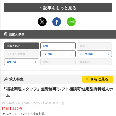
記事をもっと見る
芸能人事典
芸能人TOP
記事
作品
ランキング情報
TV出演
ドラマ出演
CM出演
歌詞
音楽配信
求人特集
さらに見る
「福祉調理スタッフ」無資格可/シフト相談可/住宅型有料老人ホ
ーム
株式会社ジョイ&ホープ/オハナの家Hale一色
時給1,225円
アルバイト・パート / 神奈川県