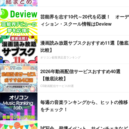
芸能界を志す10代～20代を応援！ オーデ
ィション・スクール情報はDeview
漫画読み放題サブスクおすすめ11選【徹底
比較】
オリコン顧客満足度ランキング
2026年動画配信サービスおすすめ40選
【徹底比較】
CS動画配信サービス20選
毎週の音楽ランキングから、ヒットの推移
をチェック！
試写会、登壇イベント、サインチェキなど