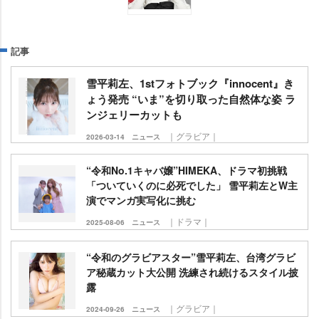
記事
雪平莉左、1stフォトブック『innocent』き
ょう発売 “いま”を切り取った自然体な姿 ラ
ンジェリーカットも
｜グラビア｜
2026-03-14
ニュース
“令和No.1キャバ嬢”HIMEKA、ドラマ初挑戦
「ついていくのに必死でした」 雪平莉左とW主
演でマンガ実写化に挑む
｜ドラマ｜
2025-08-06
ニュース
“令和のグラビアスター”雪平莉左、台湾グラビ
ア秘蔵カット大公開 洗練され続けるスタイル披
露
｜グラビア｜
2024-09-26
ニュース