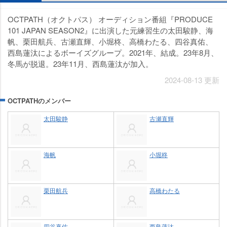
OCTPATH（オクトパス） オーディション番組『PRODUCE
101 JAPAN SEASON2』に出演した元練習生の太田駿静、海
帆、栗田航兵、古瀬直輝、小堀柊、高橋わたる、四谷真佑、
西島蓮汰によるボーイズグループ。2021年、結成。23年8月、
冬馬が脱退。23年11月、西島蓮汰が加入。
2024-08-13 更新
OCTPATHのメンバー
太田駿静
古瀬直輝
海帆
小堀柊
栗田航兵
高橋わたる
四谷真佑
西島蓮汰