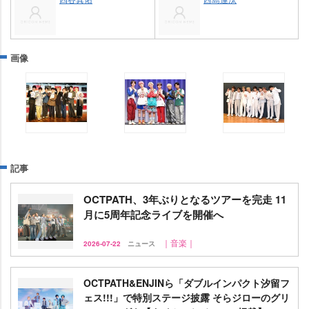
画像
記事
OCTPATH、3年ぶりとなるツアーを完走 11
月に5周年記念ライブを開催へ
｜音楽｜
2026-07-22
ニュース
OCTPATH&ENJINら「ダブルインパクト汐留フ
ェス!!!」で特別ステージ披露 そらジローのグリ