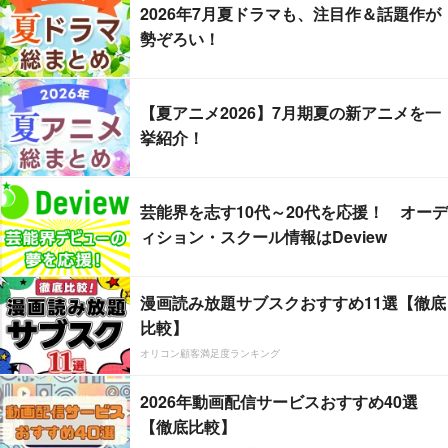
2026年7月夏ドラマも、注目作＆話題作が
勢ぞろい！
【夏アニメ2026】7月期夏の新アニメを一
挙紹介！
芸能界を志す10代～20代を応援！ オーデ
ィション・スクール情報はDeview
漫画読み放題サブスクおすすめ11選【徹底
比較】
オリコン顧客満足度ランキング
2026年動画配信サービスおすすめ40選
【徹底比較】