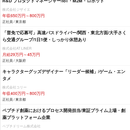
R&D プロダクトマネージャー/IoT・M2M・ロボット
株式会社ジザイエ
年収650万円～800万円
正社員 / 東京都
「普免で応募可」高速バスドライバー/関西・東北方面/大手さく
ら交通グループ/1日1便・しっかり休憩あり
株式会社AT LINER
月給29万円～45万円
正社員 / 大阪府
キャラクターグッズデザイナー「リーダー候補」/ゲーム・エン
タメ
株式会社コリー
年収400万円～800万円
正社員 / 東京都
ペプチド創薬におけるプロセス開発担当/東証プライム上場・創
薬プラットフォーム企業
ペプチドリーム株式会社