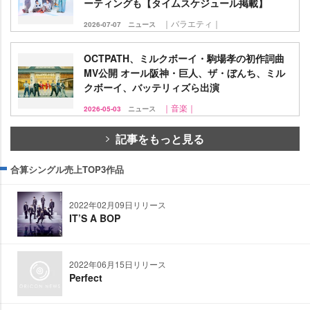
ーティングも【タイムスケジュール掲載】
｜バラエティ｜
2026-07-07
ニュース
OCTPATH、ミルクボーイ・駒場孝の初作詞曲
MV公開 オール阪神・巨人、ザ・ぼんち、ミル
クボーイ、バッテリィズら出演
｜音楽｜
2026-05-03
ニュース
記事をもっと見る
合算シングル売上TOP3作品
2022年02月09日リリース
IT’S A BOP
2022年06月15日リリース
Perfect