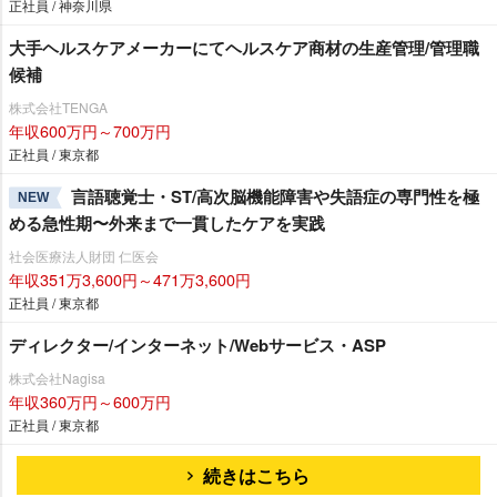
正社員 / 神奈川県
大手ヘルスケアメーカーにてヘルスケア商材の生産管理/管理職
候補
株式会社TENGA
年収600万円～700万円
正社員 / 東京都
言語聴覚士・ST/高次脳機能障害や失語症の専門性を極
NEW
める急性期〜外来まで一貫したケアを実践
社会医療法人財団 仁医会
年収351万3,600円～471万3,600円
正社員 / 東京都
ディレクター/インターネット/Webサービス・ASP
株式会社Nagisa
年収360万円～600万円
正社員 / 東京都
続きはこちら