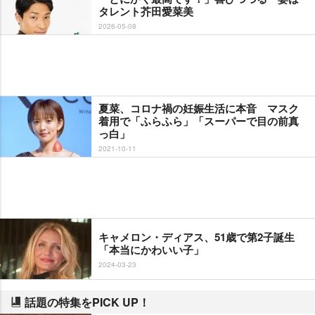
タレント芥田愛菜美
2026-05-08
夏菜、コロナ禍の妊娠生活に本音 マスク
着用で「ふらふら」「スーパーで目の前真
っ白」
2021-10-11
キャメロン・ディアス、51歳で第2子誕生
「本当にかわいい子」
2024-03-23
話題の特集をPICK UP！