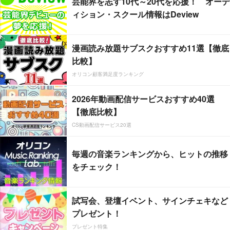
芸能界を志す10代～20代を応援！ オーデ
ィション・スクール情報はDeview
漫画読み放題サブスクおすすめ11選【徹底
比較】
オリコン顧客満足度ランキング
2026年動画配信サービスおすすめ40選
【徹底比較】
CS動画配信サービス20選
毎週の音楽ランキングから、ヒットの推移
をチェック！
試写会、登壇イベント、サインチェキなど
プレゼント！
プレゼント特集