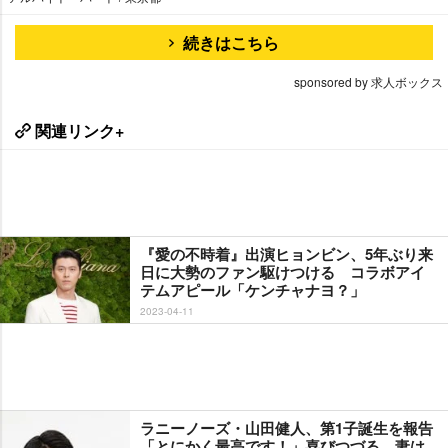
続きはこちら
sponsored by 求人ボックス
関連リンク+
『愛の不時着』出演ヒョンビン、5年ぶり来
日に大勢のファン駆けつける コラボアイ
テムアピール「ケンチャナヨ？」
2023-04-11
ラニーノーズ・山田健人、第1子誕生を報告
「とにかく最高です！」喜びつづる 妻は