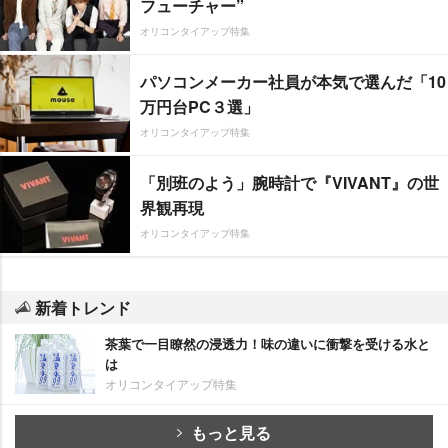
フューチャー”
オリコンタイアップ特集
パソコンメーカー社員が本気で選んだ「10
万円台PC３選」
オリコンタイアップ特集
「別班のよう」腕時計で『VIVANT』の世
界観再現
オリコンタイアップ特集
新着トレンド
茶葉で一目瞭然の浸透力！味の違いに衝撃を受ける水と
は
オリコンタイアップ特集
もっと見る