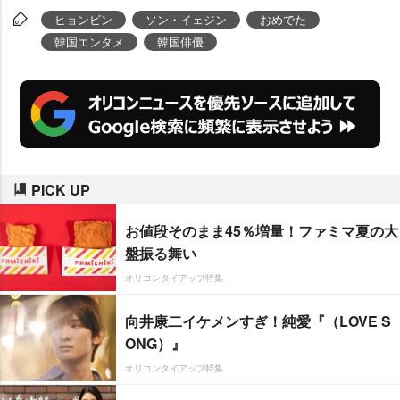
ヒョンビン
ソン・イェジン
おめでた
韓国エンタメ
韓国俳優
PICK UP
お値段そのまま45％増量！ファミマ夏の大
盤振る舞い
オリコンタイアップ特集
向井康二イケメンすぎ！純愛『（LOVE S
ONG）』
オリコンタイアップ特集