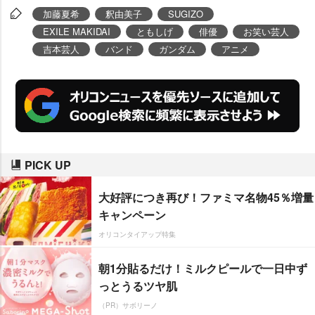
加藤夏希
釈由美子
SUGIZO
EXILE MAKIDAI
ともしげ
俳優
お笑い芸人
吉本芸人
バンド
ガンダム
アニメ
PICK UP
大好評につき再び！ファミマ名物45％増量
キャンペーン
オリコンタイアップ特集
朝1分貼るだけ！ミルクピールで一日中ず
っとうるツヤ肌
（PR）サボリーノ