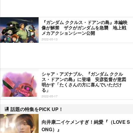
『ガンダム ククルス・ドアンの島』本編映
像が解禁 ザクがガンダムを急襲 地上戦
メカアクションシーン公開
2022-05-13
シャア・アズナブル、『ガンダム ククル
ス・ドアンの島』に登場 安彦監督が意図
明かす「たくさんの方に喜んでいただけ
る」
2022-05-17
話題の特集をPICK UP！
向井康二イケメンすぎ！純愛『（LOVE S
ONG）』