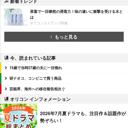
新着トレンド
茶葉で一目瞭然の浸透力！味の違いに衝撃を受ける水と
は
オリコンタイアップ特集
もっと見る
今、読まれている記事
15歳で当時27歳の夫に一目惚れ
研ナオコ、コンビニで買う商品
芸能界、海外への移住報告相次ぐ
オリコン インフォメーション
2026年7月夏ドラマも、注目作＆話題作が
勢ぞろい！