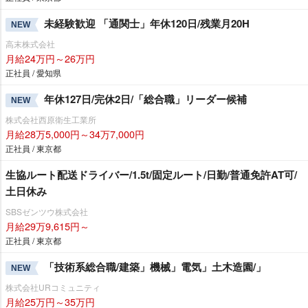
未経験歓迎 「通関士」年休120日/残業月20H
NEW
高末株式会社
月給24万円～26万円
正社員 / 愛知県
年休127日/完休2日/「総合職」リーダー候補
NEW
株式会社西原衛生工業所
月給28万5,000円～34万7,000円
正社員 / 東京都
生協ルート配送ドライバー/1.5t/固定ルート/日勤/普通免許AT可/
土日休み
SBSゼンツウ株式会社
月給29万9,615円～
正社員 / 東京都
「技術系総合職/建築」機械」電気」土木造園/」
NEW
株式会社URコミュニティ
月給25万円～35万円