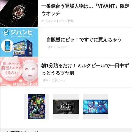
一番似合う登場人物は…『VIVANT』限定
ウオッチ
オリコンタイアップ特集
自販機にピッ！ですぐに買えちゃう
（PR）ジハンピ
朝1分貼るだけ！ミルクピールで一日中ず
っとうるツヤ肌
（PR）サボリーノ