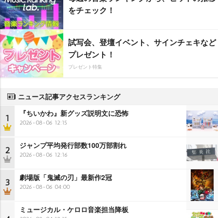
をチェック！
試写会、登壇イベント、サインチェキなど
プレゼント！
プレゼント特集
ニュース記事アクセスランキング
『ちいかわ』新グッズ説明文に恐怖
1
2026-08-06 12:15
ジャンプ平均発行部数100万部割れ
2
2026-08-06 12:16
劇場版「鬼滅の刃」最新作2冠
3
2026-08-06 04:00
ミュージカル・ケロロ音楽担当降板