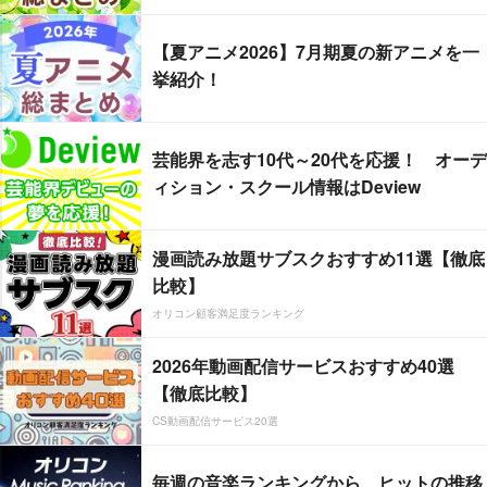
【夏アニメ2026】7月期夏の新アニメを一
挙紹介！
芸能界を志す10代～20代を応援！ オーデ
ィション・スクール情報はDeview
漫画読み放題サブスクおすすめ11選【徹底
比較】
オリコン顧客満足度ランキング
2026年動画配信サービスおすすめ40選
【徹底比較】
CS動画配信サービス20選
毎週の音楽ランキングから、ヒットの推移