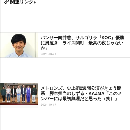
関連リンク+
パンサー向井慧、サルゴリラ『KOC』優勝
に男泣き ライス関町「最高の夜じゃない
か」
2023-10-21
メトロンズ、史上初2週間公演がきょう開
幕 脚本担当のしずる・KAZMA「このメ
ンバーには最初無理だと思った（笑）」
2024-10-17