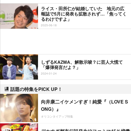
ライス・田所仁が結婚していた 地元の広
報誌で5月に発表も拡散されず…「焦ってく
るわけですよ」
2025-06-18
しずるKAZMA、解散示唆？に芸人大慌て
「爆弾発言だよ？」
2024-01-24
話題の特集をPICK UP！
向井康二イケメンすぎ！純愛『（LOVE S
ONG）』
オリコンタイアップ特集