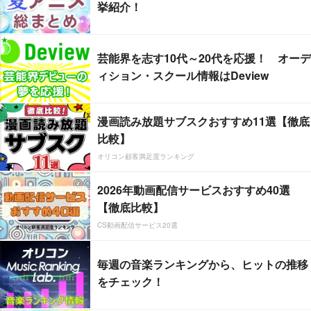
挙紹介！
芸能界を志す10代～20代を応援！ オーデ
ィション・スクール情報はDeview
漫画読み放題サブスクおすすめ11選【徹底
比較】
オリコン顧客満足度ランキング
2026年動画配信サービスおすすめ40選
【徹底比較】
CS動画配信サービス20選
毎週の音楽ランキングから、ヒットの推移
をチェック！