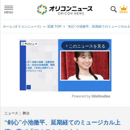
ホーム (オリコンニュース)
芸能 TOP
“剣心”小池徹平、延期経てのミュージカル
このニュースを見る
arrow_forward_ios
Powered by 
GliaStudios
M
ニュース
舞台
u
t
“剣心”小池徹平、延期経てのミュージカル上
e