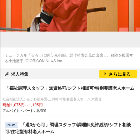
ミュージカル『るろうに剣心 京都編』製作発表会見に出席し、殺陣を披露す
る小池徹平 (C)ORICON NewS inc.
求人特集
さらに見る
「福祉調理スタッフ」無資格可/シフト相談可/特別養護老人ホーム
社会福祉法人かみかわ福寿園/上川町 特別養護老人ホーム 大雪荘
時給1,075円～1,125円
アルバイト・パート / 北海道
「週3から可」調理スタッフ/調理師免許必須/シフト相談
NEW
可/住宅型有料老人ホーム