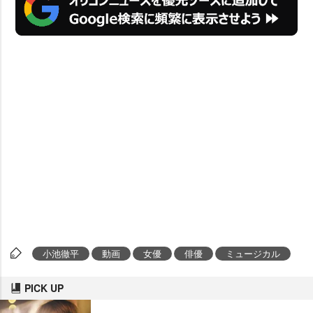
小池徹平
動画
女優
俳優
ミュージカル
PICK UP