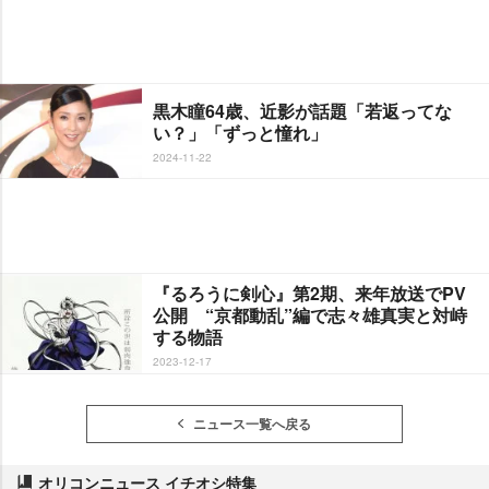
黒木瞳64歳、近影が話題「若返ってな
い？」「ずっと憧れ」
2024-11-22
『るろうに剣心』第2期、来年放送でPV
公開 “京都動乱”編で志々雄真実と対峙
する物語
2023-12-17
ニュース一覧へ戻る
オリコンニュース イチオシ特集