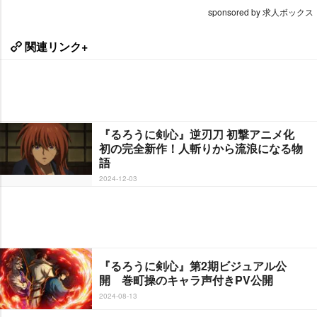
sponsored by 求人ボックス
関連リンク+
『るろうに剣心』逆刃刀 初撃アニメ化
初の完全新作！人斬りから流浪になる物
語
2024-12-03
『るろうに剣心』第2期ビジュアル公
開 巻町操のキャラ声付きPV公開
2024-08-13