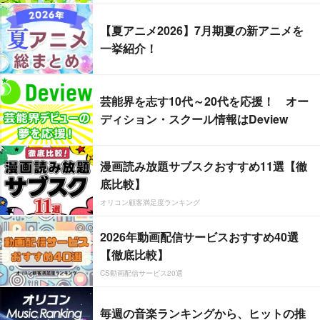
【夏アニメ2026】7月期夏の新アニメを
一挙紹介！
芸能界を志す10代～20代を応援！ オー
ディション・スクール情報はDeview
漫画読み放題サブスクおすすめ11選【徹
底比較】
オリコン顧客満足度ランキング
2026年動画配信サービスおすすめ40選
【徹底比較】
CS動画配信サービス20選
毎週の音楽ランキングから、ヒットの推