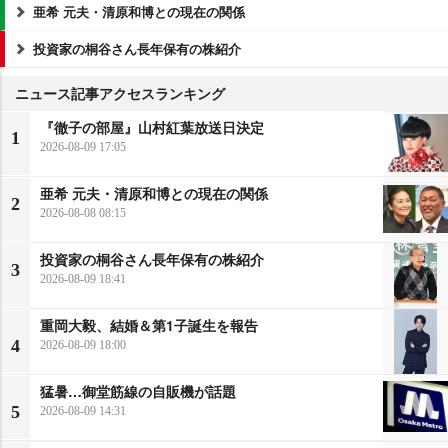
亜希 元夫・清原和博との現在の関係
投資家の桐谷さん長年保有の株紹介
ニュース記事アクセスランキング
『徹子の部屋』山村紅葉放送日決定
1
2026-08-09 17:05
亜希 元夫・清原和博との現在の関係
2
2026-08-08 08:15
投資家の桐谷さん長年保有の株紹介
3
2026-08-09 18:41
重岡大毅、結婚＆第1子誕生を報告
4
2026-08-09 18:00
猛暑…御堂筋線の自販機が話題
5
2026-08-09 14:31