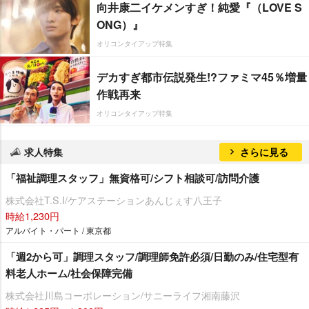
向井康二イケメンすぎ！純愛『（LOVE S
ONG）』
オリコンタイアップ特集
デカすぎ都市伝説発生!?ファミマ45％増量
作戦再来
オリコンタイアップ特集
求人特集
さらに見る
「福祉調理スタッフ」無資格可/シフト相談可/訪問介護
株式会社T.S.I/ケアステーションあんじぇす八王子
時給1,230円
アルバイト・パート / 東京都
「週2から可」調理スタッフ/調理師免許必須/日勤のみ/住宅型有
料老人ホーム/社会保障完備
株式会社川島コーポレーション/サニーライフ湘南藤沢