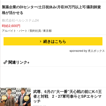
製薬企業のDIセンター/土日祝休み/月収39万円以上可/薬剤師資
格が活かせる
株式会社ベルシステム24
時給2,600円
アルバイト・パート / 契約社員 / 東京都
続きはこちら
sponsored by 求人ボックス
関連リンク+
武尊、6月の“大一番”天心戦の前にK-1王
者と対戦 2・27軍司泰斗とSPエキシマ
ッチ