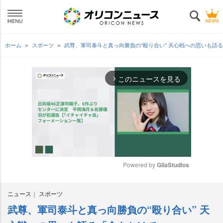
ホーム
スポーツ
武尊、軍司泰斗と真っ向勝負の“殴り合い” 天心戦への思いも語
このニュースを見る
arrow_forward_ios
Powered by 
GliaStudios
M
ニュース
スポーツ
u
t
武尊、軍司泰斗と真っ向勝負の“殴り合い” 天
e