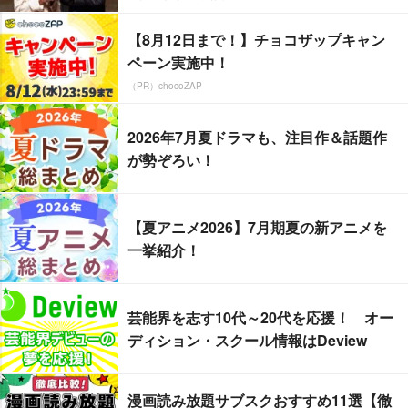
【8月12日まで！】チョコザップキャン
ペーン実施中！
（PR）chocoZAP
2026年7月夏ドラマも、注目作＆話題作
が勢ぞろい！
【夏アニメ2026】7月期夏の新アニメを
一挙紹介！
芸能界を志す10代～20代を応援！ オー
ディション・スクール情報はDeview
漫画読み放題サブスクおすすめ11選【徹