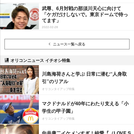
武尊、6月対戦の那須川天心に向けて
「ケガだけしないで。東京ドームで待っ
てます」
2022-02-28
ニュース一覧へ戻る
オリコンニュース イチオシ特集
川島海荷さんと学ぶ 日常に潜む“人身取
引”のリアル
オリコンタイアップ特集
マクドナルドが40年にわたり支える「小
学生の甲子園」
オリコンタイアップ特集
向井康二イケメンすぎ！純愛『（LOVE S