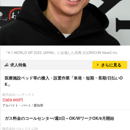
『K-1 WORLD GP 2022 JAPAN』に出場した武尊 (C)ORICON NewS inc.
求人特集
さらに見る
医療施設ベッド等の搬入・設置作業「単発・短期・長期/日払いO
K」
株式会社ハンデックス
日給9,600円
アルバイト・パート / 愛知県
ガス料金のコールセンター/週3日～OK/WワークOK/9月開始
株式会社ベルシステム24