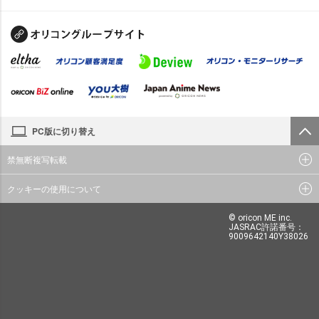
PC版に切り替え
禁無断複写転載
クッキーの使用について
© oricon ME inc.
JASRAC許諾番号：
9009642140Y38026