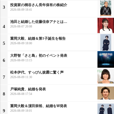
投資家の桐谷さん長年保有の株紹介
3
2026-08-09 18:41
池田と結婚した佐藤佳奈アナとは…
4
2026-08-07 20:08
重岡大毅、結婚＆第1子誕生を報告
5
2026-08-09 18:00
大野智「さと島」初のイベント発表
6
2026-08-09 13:15
松本伊代、すっぴん披露に驚く声
7
2026-08-09 11:30
戸塚純貴、結婚を発表
8
2026-08-08 17:54
重岡大毅＆濵田崇裕、結婚をW発表
9
2026-08-09 18:01