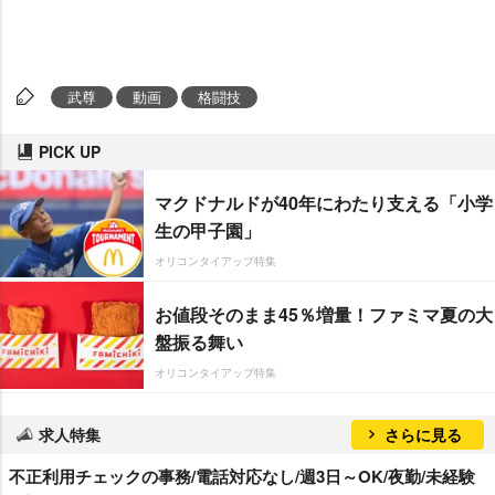
武尊
動画
格闘技
PICK UP
マクドナルドが40年にわたり支える「小学
生の甲子園」
オリコンタイアップ特集
お値段そのまま45％増量！ファミマ夏の大
盤振る舞い
オリコンタイアップ特集
求人特集
さらに見る
不正利用チェックの事務/電話対応なし/週3日～OK/夜勤/未経験