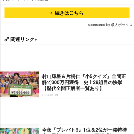
続きはこちら
sponsored by 求人ボックス
関連リンク+
村山輝星＆片桐仁『小5クイズ』全問正
解で300万円獲得 史上28組目の快挙
【歴代全問正解者一覧あり】
2024-04-19
今夜『プレバト!!』1位＆2位が一発特待