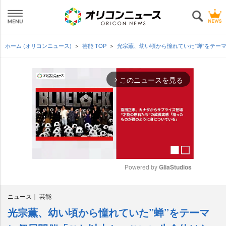
ホーム (オリコンニュース)
芸能 TOP
光宗薫、幼い頃から憧れていた”蝉”をテー
このニュースを見る
arrow_forward_ios
Powered by 
GliaStudios
M
ニュース
芸能
u
t
光宗薫、幼い頃から憧れていた”蝉”をテーマ
e