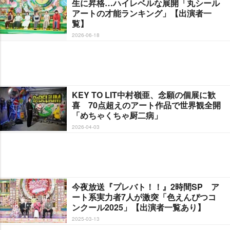
生に昇格…ハイレベルな展開「丸シール
アートの才能ランキング」【出演者一
覧】
2026-06-18
KEY TO LIT中村嶺亜、念願の個展に歓
喜 70点超えのアート作品で世界観全開
「めちゃくちゃ厨二病」
2026-04-03
今夜放送『プレバト！！』2時間SP ア
ート系実力者7人が激突「色えんぴつコ
ンクール2025」【出演者一覧あり】
2025-03-13