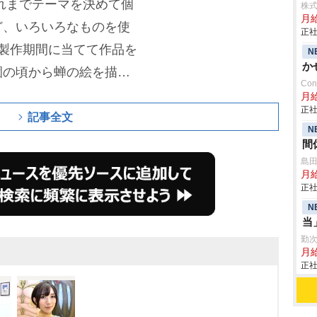
れまでテーマを決めて個
株
月
ど、いろいろなものを使
正社
製作期間に当てて作品を
N
か
園の頃から蝉の絵を描い
Con
う強いものが蝉なんで
月
正社
ムが好き。これ以上かっ
記事全文
N
笑)」と蝉好きをアピー
間
島
月
正社
N
当
勤
月
正社