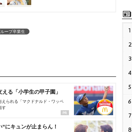
1
グループ卒業生
2
3
4
5
支える「小学生の甲子園」
6
与えられる「マクドナルド・ワッペ
指す
7
い”にキュンが止まらん！
8