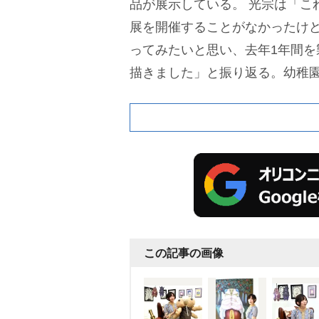
品が展示している。
光宗は「こ
展を開催することがなかったけ
ってみたいと思い、去年1年間を
描きました」と振り返る。幼稚
ていたという光宗は「自分が思
す。頼りがいのある蝉のフォル
こいい生命体を知らないですね(
ル。
この記事の画像