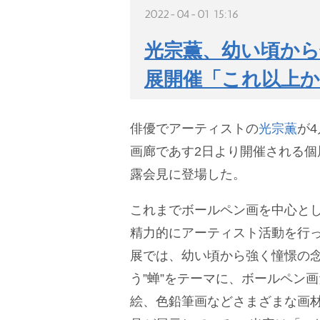
2022-04-01 15:16
光宗薫、幼い頃から
展開催「これ以上
俳優でアーティストの
光宗薫
が
画廊であす2日より開催される個展『
露会見に登場した。
これまでボールペン画を中心と
精力的にアーティスト活動を行
展では、幼い頃から強く憧憬の
う”蝉”をテーマに、ボールペン
絵、色鉛筆画などさまざまな画