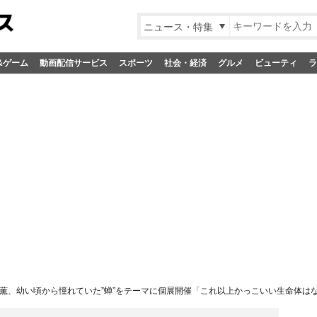
ニュース・特集
&ゲーム
動画配信サービス
スポーツ
社会・経済
グルメ
ビューティ
ラ
薫、幼い頃から憧れていた”蝉”をテーマに個展開催「これ以上かっこいい生命体は