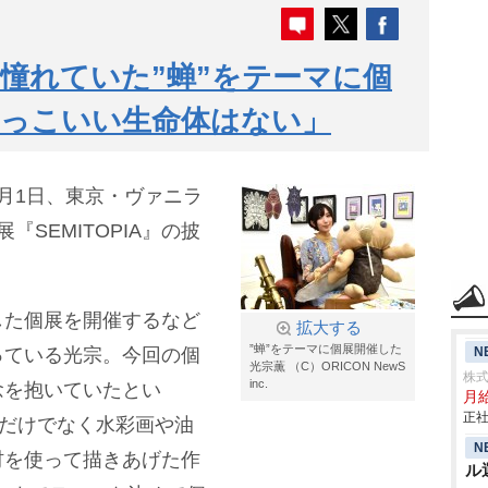
憧れていた”蝉”をテーマに個
かっこいい生命体はない」
4月1日、東京・ヴァニラ
SEMITOPIA』の披
した個展を開催するなど
拡大する
”蝉”をテーマに個展開催した
N
っている光宗。今回の個
光宗薫 （C）ORICON NewS
株
inc.
念を抱いていたとい
月給
正社
画だけでなく水彩画や油
N
材を使って描きあげた作
ル