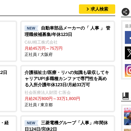
求人検索
最
自動車部品メーカーの「 人事 」 管
NEW
理職候補募集/年休123日
C&U精工株式会社
月給45万円～75万円
正社員 / 大阪府
休2日
介護福祉士/医療・リハの知識も吸収してキ
ャリアUP!多職種カンファで専門性を高め
る入所介護年休123日/月給33万可
社会医療法人財団 仁医会
月給26万800円～33万1,800円
正社員 / 東京都
・経
三菱電機グループ「人事」/年間休
NEW
日124日/完休2日