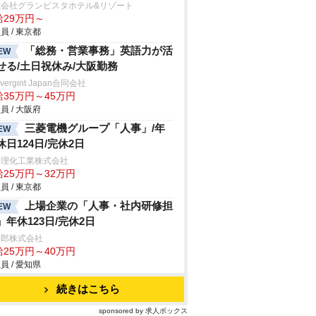
式会社グランビスタホテル&リゾート
給29万円～
員 / 東京都
「総務・営業事務」英語力が活
EW
せる/土日祝休み/大阪勤務
vergint Japan合同会社
給35万円～45万円
員 / 大阪府
三菱電機グループ「人事」/年
EW
休日124日/完休2日
田理化工業株式会社
給25万円～32万円
員 / 東京都
上場企業の「人事・社内研修担
EW
」年休123日/完休2日
次郎株式会社
給25万円～40万円
員 / 愛知県
続きはこちら
sponsored by 求人ボックス