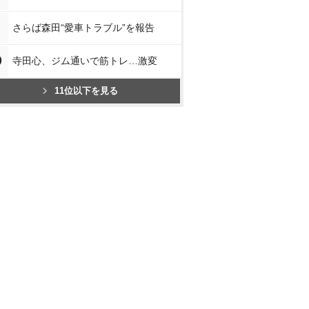
さらば森田“愛車トラブル”を報告
0
寺田心、ジム通いで筋トレ…激変
11位以下を見る