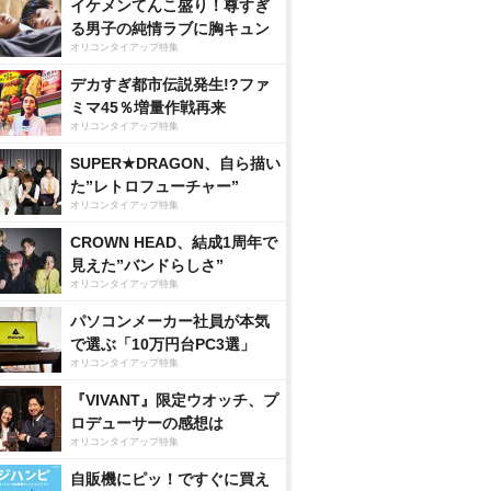
イケメンてんこ盛り！尊すぎ
る男子の純情ラブに胸キュン
オリコンタイアップ特集
デカすぎ都市伝説発生!?ファ
ミマ45％増量作戦再来
オリコンタイアップ特集
SUPER★DRAGON、自ら描い
た”レトロフューチャー”
オリコンタイアップ特集
CROWN HEAD、結成1周年で
見えた”バンドらしさ”
オリコンタイアップ特集
パソコンメーカー社員が本気
で選ぶ「10万円台PC3選」
オリコンタイアップ特集
『VIVANT』限定ウオッチ、プ
ロデューサーの感想は
オリコンタイアップ特集
自販機にピッ！ですぐに買え