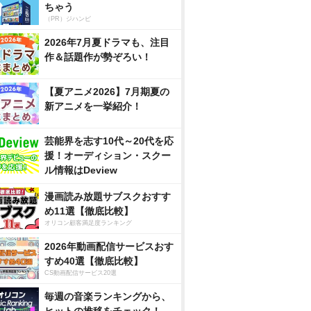
ちゃう
（PR）ジハンピ
2026年7月夏ドラマも、注目
作＆話題作が勢ぞろい！
【夏アニメ2026】7月期夏の
新アニメを一挙紹介！
芸能界を志す10代～20代を応
援！オーディション・スクー
ル情報はDeview
漫画読み放題サブスクおすす
め11選【徹底比較】
オリコン顧客満足度ランキング
2026年動画配信サービスおす
すめ40選【徹底比較】
CS動画配信サービス20選
毎週の音楽ランキングから、