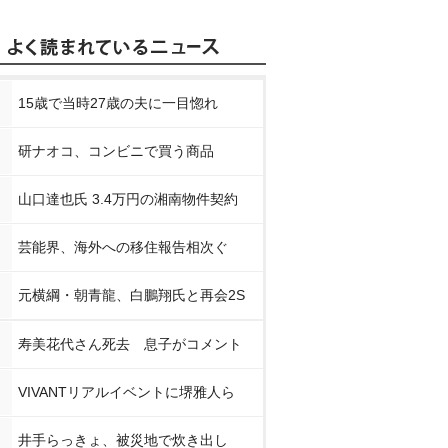
15歳で当時27歳の夫に一目惚れ
研ナオコ、コンビニで買う商品
山口達也氏 3.4万円の湘南物件契約
芸能界、海外への移住報告相次ぐ
元横綱・朝青龍、白鵬翔氏と再会2S
寿美花代さん死去 息子がコメント
VIVANTリアルイベントに堺雅人ら
井手らっきょ、被災地で炊き出し