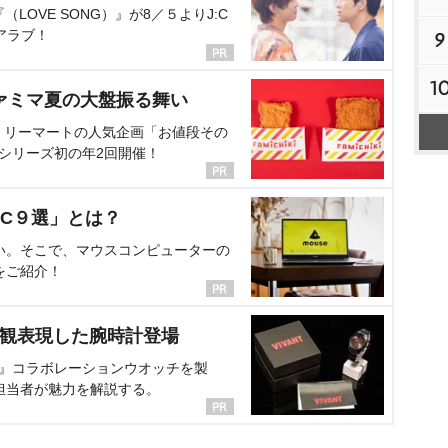
OVE SONG）』が8／５よりJ:C
アラブ！
9
1
ァミマ夏の大盤振る舞い
ミリーマートの人気企画「お値段その
、シリーズ初の年2回開催！
C９選」とは？
い。そこで、マウスコンピューターの
をご紹介！
界観表現した腕時計登場
NT』コラボレーションウオッチを製
担当者が魅力を解説する。