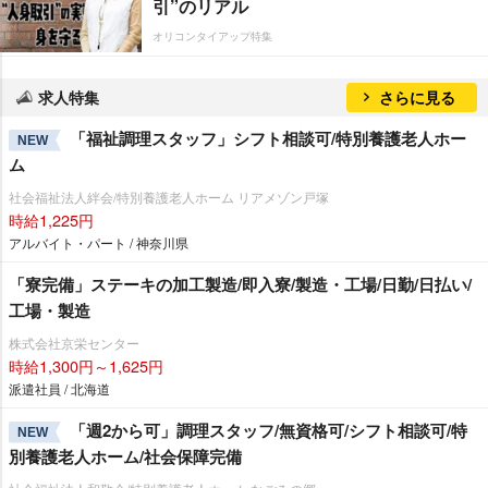
引”のリアル
オリコンタイアップ特集
求人特集
さらに見る
「福祉調理スタッフ」シフト相談可/特別養護老人ホー
NEW
ム
社会福祉法人絆会/特別養護老人ホーム リアメゾン戸塚
時給1,225円
アルバイト・パート / 神奈川県
「寮完備」ステーキの加工製造/即入寮/製造・工場/日勤/日払い/
工場・製造
株式会社京栄センター
時給1,300円～1,625円
派遣社員 / 北海道
「週2から可」調理スタッフ/無資格可/シフト相談可/特
NEW
別養護老人ホーム/社会保障完備