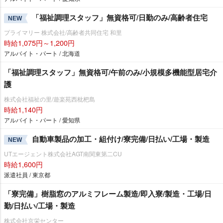
「福祉調理スタッフ」無資格可/日勤のみ/高齢者住宅
NEW
プライマリー 株式会社/高齢者共同住宅 和里
時給1,075円～1,200円
アルバイト・パート / 北海道
「福祉調理スタッフ」無資格可/午前のみ/小規模多機能型居宅介
護
株式会社福祉の里/遊楽苑西枇杷島
時給1,140円
アルバイト・パート / 愛知県
自動車製品の加工・組付け/寮完備/日払い/工場・製造
NEW
UTエージェント株式会社AGT南関東第二CU
時給1,600円
派遣社員 / 東京都
「寮完備」樹脂窓のアルミフレーム製造/即入寮/製造・工場/日
勤/日払い/工場・製造
株式会社京栄センター