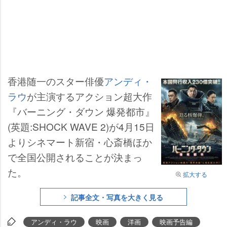
香港随一のスター俳優
アンディ・
ラウ
が主演するアクション超大作
『バーニング・ダウン 爆発都市』
(英題:SHOCK WAVE 2)が4月15日
よりシネマート新宿・心斎橋ほか
で全国公開されることが決まっ
た。
拡大する
記事全文・写真を大きく見る
アンディ・ラウ
映画
洋画
映画予告編