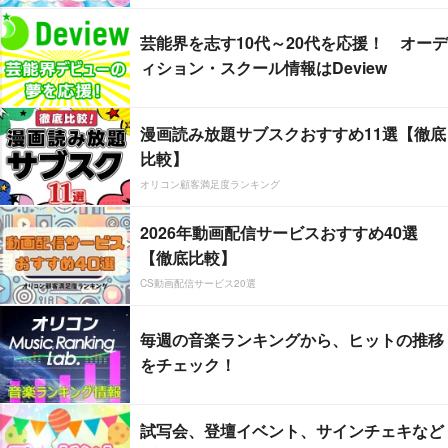
芸能界を志す10代～20代を応援！ オーデ
ィション・スクール情報はDeview
漫画読み放題サブスクおすすめ11選【徹底
比較】
オリコン顧客満足度ランキング
2026年動画配信サービスおすすめ40選
【徹底比較】
CS動画配信サービス20選
毎週の音楽ランキングから、ヒットの推移
をチェック！
試写会、登壇イベント、サインチェキなど