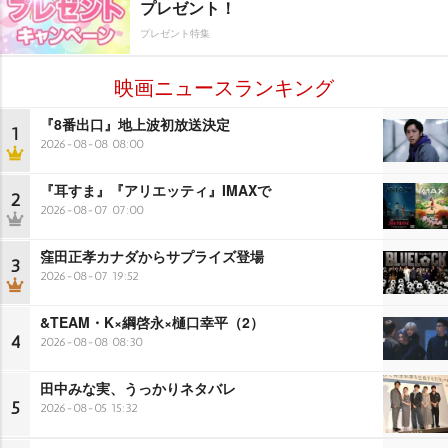
プレゼント！
プレゼント特集
映画ニュースランキング
『8番出口』地上波初放送決定
1
2026-08-08 08:00
『耳すま』『アリエッティ』IMAXで
2
2026-08-07 07:00
窪田正孝カナダからサプライズ登場
3
2026-08-07 19:52
&TEAM・K×綱啓永×樋口幸平（2）
4
2026-08-08 08:30
田中みな実、うっかりネタバレ
5
2026-08-05 15:32