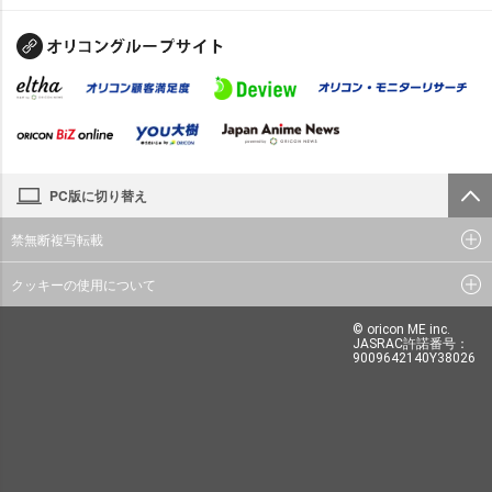
PC版に切り替え
禁無断複写転載
クッキーの使用について
© oricon ME inc.
JASRAC許諾番号：
9009642140Y38026