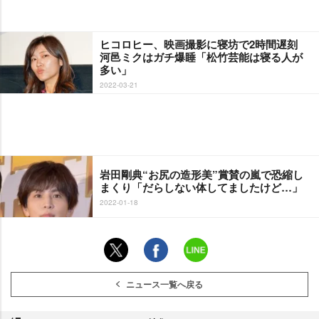
ヒコロヒー、映画撮影に寝坊で2時間遅刻
河邑ミクはガチ爆睡「松竹芸能は寝る人が
多い」
2022-03-21
田剛典“お尻の造形美”賞賛の嵐で恐縮し
まくり「だらしない体してましたけど…」
2022-01-18
ニュース一覧へ戻る