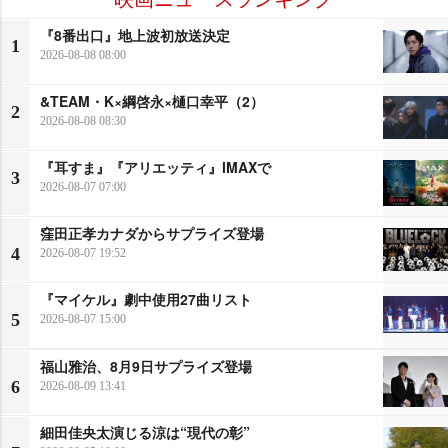
『8番出口』地上波初放送決定
1
2026-08-08 08:00
&TEAM・K×綱啓永×樋口幸平（2）
2
2026-08-08 08:30
『耳すま』『アリエッティ』IMAXで
3
2026-08-07 07:00
窪田正孝カナダからサプライズ登場
4
2026-08-07 19:52
『マイケル』劇中使用27曲リスト
5
2026-08-07 15:00
福山雅治、8月9日サプライズ登場
6
2026-08-09 13:41
細田佳央太演じる涼は“現代の彰”