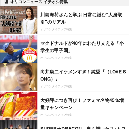
オリコンニュース イチオシ特集
川島海荷さんと学ぶ 日常に潜む“人身取
引”のリアル
オリコンタイアップ特集
マクドナルドが40年にわたり支える「小
学生の甲子園」
オリコンタイアップ特集
向井康二イケメンすぎ！純愛『（LOVE S
ONG）』
オリコンタイアップ特集
大好評につき再び！ファミマ名物45％増
量キャンペーン
オリコンタイアップ特集
SUPER★DRAGON、自ら描いた”レトロ