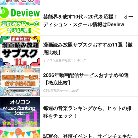
芸能界を志す10代～20代を応援！ オー
ディション・スクール情報はDeview
漫画読み放題サブスクおすすめ11選【徹
底比較】
オリコン顧客満足度ランキング
2026年動画配信サービスおすすめ40選
【徹底比較】
CS動画配信サービス20選
毎週の音楽ランキングから、ヒットの推
移をチェック！
試写会、登壇イベント、サインチェキな