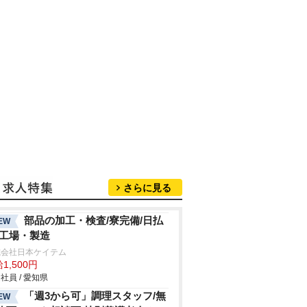
さらに見る
部品の加工・検査/寮完備/日払
EW
/工場・製造
式会社日本ケイテム
1,500円
社員 / 愛知県
「週3から可」調理スタッフ/無
EW