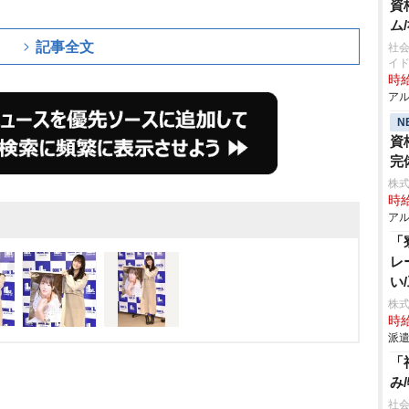
資
意欲が芽生えたようで
ム
女の子になりきってみた
記事全文
社会
イ
時給
アル
N
資
完
株
時給
アル
「
レ
い
株
時給
派遣
「
み
社会