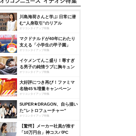
川島海荷さんと学ぶ 日常に潜
む“人身取引”のリアル
オリコンタイアップ特集
マクドナルドが40年にわたり
支える「小学生の甲子園」
オリコンタイアップ特集
イケメンてんこ盛り！尊すぎ
る男子の純情ラブに胸キュン
オリコンタイアップ特集
大好評につき再び！ファミマ
名物45％増量キャンペーン
オリコンタイアップ特集
SUPER★DRAGON、自ら描い
た”レトロフューチャー”
オリコンタイアップ特集
【驚愕】メーカー社員が推す
「10万円台」神コスパPC