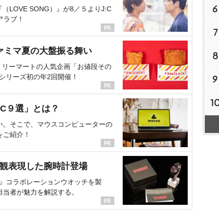
6
OVE SONG）』が8／５よりJ:C
アラブ！
7
ァミマ夏の大盤振る舞い
8
ミリーマートの人気企画「お値段その
、シリーズ初の年2回開催！
9
1
C９選」とは？
い。そこで、マウスコンピューターの
をご紹介！
界観表現した腕時計登場
NT』コラボレーションウオッチを製
担当者が魅力を解説する。