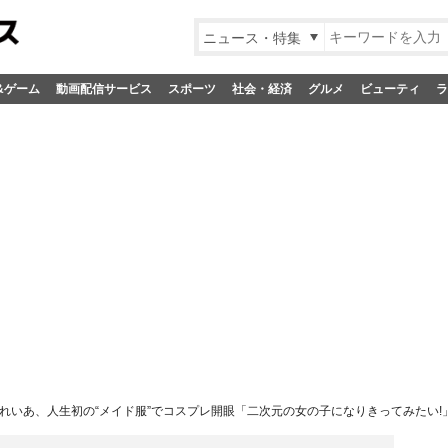
ニュース・特集
&ゲーム
動画配信サービス
スポーツ
社会・経済
グルメ
ビューティ
ラ
れいあ、人生初の“メイド服”でコスプレ開眼「二次元の女の子になりきってみたい!