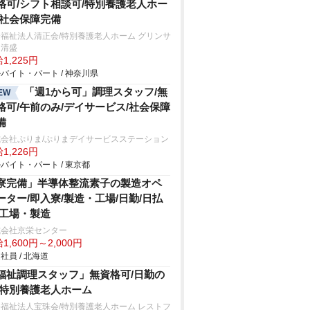
格可/シフト相談可/特別養護老人ホー
/社会保障完備
福祉法人清正会/特別養護老人ホーム グリンサ
ド清盛
1,225円
バイト・パート / 神奈川県
「週1から可」調理スタッフ/無
EW
格可/午前のみ/デイサービス/社会保障
備
式会社ぷりま/ぷりまデイサービスステーション
1,226円
バイト・パート / 東京都
寮完備」半導体整流素子の製造オペ
ーター/即入寮/製造・工場/日勤/日払
/工場・製造
式会社京栄センター
1,600円～2,000円
社員 / 北海道
福祉調理スタッフ」無資格可/日勤の
/特別養護老人ホーム
福祉法人宝珠会/特別養護老人ホーム レストフ