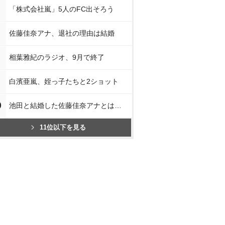
「株式会社嵐」5人のFC出そろう
佐藤佳奈アナ、退社の理由は結婚
相葉雅紀のラジオ、9月で終了
白濱亜嵐、姪っ子たちと2ショット
0
池田と結婚した佐藤佳奈アナとは…
11位以下を見る