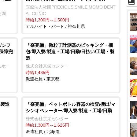
医療法人社団PRECIOUS.SMILE MOMO DENT
公園
AL CLINIC
時給1,300円～1,500円
アルバイト・パート / 神奈川県
/シフ
「寮完備」微粒子計測器のピッキング・梱
会保障完
包/即入寮/製造・工場/日勤/日払い/工場・製
造
人ホー
株式会社京栄センター
時給1,435円
派遣社員 / 東京都
・製造
「寮完備」ペットボトル容器の検査/搬出/マ
シンオペレーター/即入寮/製造・工場/日勤
株式会社京栄センター
時給1,300円～1,625円
派遣社員 / 北海道