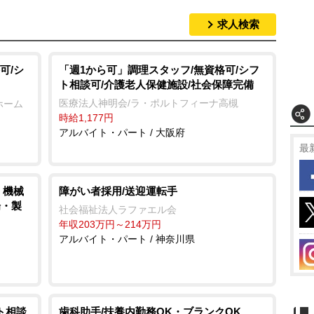
求人検索
可/シ
「週1から可」調理スタッフ/無資格可/シフ
ト相談可/介護老人保健施設/社会保障完備
医療法人神明会/ラ・ポルトフィーナ高槻
ホーム
時給1,177円
アルバイト・パート / 大阪府
最
、機械
障がい者採用/送迎運転手
場・製
社会福祉法人ラファエル会
年収203万円～214万円
アルバイト・パート / 神奈川県
ト相談
歯科助手/扶養内勤務OK・ブランクOK