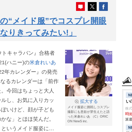
の“メイド服”でコスプレ開眼
なりきってみたい!」
ウトキャラバン』合格者
1(ハニー)の
米倉れいあ
022年カレンダー』の発売
となるカレンダーは「前作
た。今回はちょっと大人
N
ールし、お気に入りカッ
い
拡大する
メイド服姿に挑戦しコスプレ
株
っぽいけど、顔が子ども
撮影にも意欲が芽生えたと語
時給
った米倉れいあ （C）ORIC
のかな」とほほ笑んだ。
派遣
ON NewS inc.
N
」というメイド服姿にも