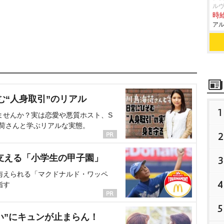
ル
時給
アル
む“人身取引”のリアル
1
ませんか？実は恋愛や悪質ホスト、S
海荷さんと学ぶリアルな実態。
2
支える「小学生の甲子園」
3
与えられる「マクドナルド・ワッペ
4
指す
5
い”にキュンが止まらん！