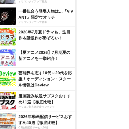
オリコンタイアップ特集
一番似合う登場人物は…『VIV
ANT』限定ウオッチ
オリコンタイアップ特集
2026年7月夏ドラマも、注目
作＆話題作が勢ぞろい！
【夏アニメ2026】7月期夏の
新アニメを一挙紹介！
芸能界を志す10代～20代を応
援！オーディション・スクー
ル情報はDeview
漫画読み放題サブスクおすす
め11選【徹底比較】
オリコン顧客満足度ランキング
2026年動画配信サービスおす
すめ40選【徹底比較】
CS動画配信サービス20選