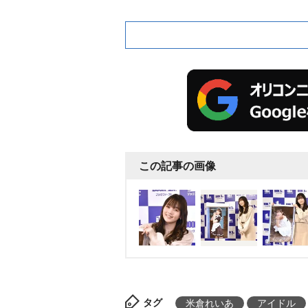
挑戦。今後のコスプレ撮影にも
「アニメが好きなので二次元の
い!」と目を輝かせていた。
この記事の画像
タグ
米倉れいあ
アイドル