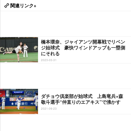
関連リンク+
橋本環奈、ジャイアンツ開幕戦でリベン
ジ始球式 豪快ワインドアップも一塁側
にそれる
2023-03-31
ダチョウ倶楽部が始球式 上島竜兵×森
敬斗選手“仲直りのエアキス”で沸かす
2021-09-23