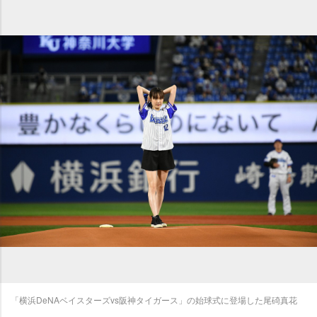
「横浜DeNAベイスターズvs阪神タイガース」の始球式に登場した尾碕真花