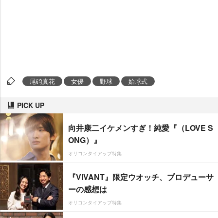
尾碕真花
女優
野球
始球式
PICK UP
向井康二イケメンすぎ！純愛『（LOVE S
ONG）』
オリコンタイアップ特集
『VIVANT』限定ウオッチ、プロデューサ
ーの感想は
オリコンタイアップ特集