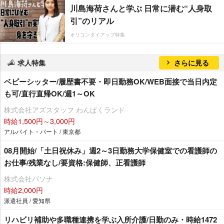
川島海荷さんと学ぶ 日常に潜む“人身取
引”のリアル
オリコンタイアップ特集
求人特集
さらに見る
ベビーシッター/履歴書不要・即日勤務OK/WEB面接で当日内定
も可/直行直帰OK/週1～OK
株式会社アズスタッフ わんぱくランド
時給1,500円～3,000円
アルバイト・パート / 東京都
08月開始/「土日祝休み」週2～3日勤務大学保健室での看護師の
お仕事/残業なし/要資格:保健師、正看護師
株式会社パソナ
時給2,000円
派遣社員 / 愛知県
リハビリ補助や多職種連携を学ぶ入所介護/日勤のみ・時給1472