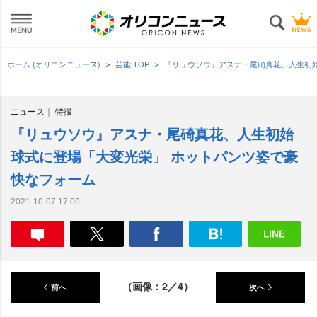
ホーム (オリコンニュース)
芸能 TOP
『リュウソウ』アスナ・尾碕真花、人生初
ニュース
特撮
『リュウソウ』アスナ・尾碕真花、人生初始
球式に登場「大変光栄」 ホットパンツ姿で豪
快なフォーム
2021-10-07 17:00
（画像：2／4）
前へ
次へ