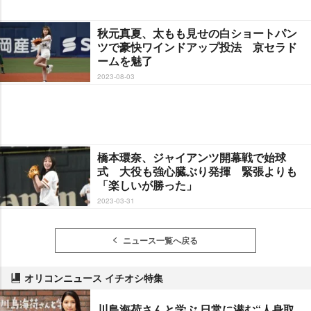
秋元真夏、太もも見せの白ショートパン
ツで豪快ワインドアップ投法 京セラド
ームを魅了
2023-08-03
橋本環奈、ジャイアンツ開幕戦で始球
式 大役も強心臓ぶり発揮 緊張よりも
「楽しいが勝った」
2023-03-31
ニュース一覧へ戻る
オリコンニュース イチオシ特集
川島海荷さんと学ぶ 日常に潜む“人身取