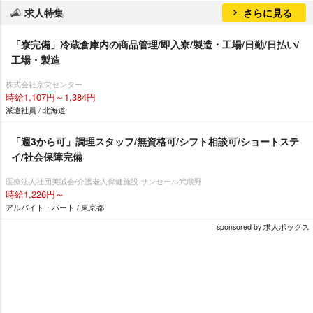
求人特集
さらに見る
「寮完備」冷蔵倉庫内の商品管理/即入寮/製造・工場/日勤/日払い/
工場・製造
株式会社京栄センター
時給1,107円～1,384円
派遣社員 / 北海道
「週3から可」調理スタッフ/無資格可/シフト相談可/ショートステ
イ/社会保障完備
医療法人社団美誠会/介護老人保健施設 サンセール武蔵野
時給1,226円～
アルバイト・パート / 東京都
sponsored by 求人ボックス