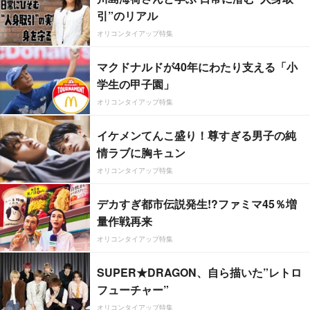
引”のリアル
オリコンタイアップ特集
マクドナルドが40年にわたり支える「小
学生の甲子園」
オリコンタイアップ特集
イケメンてんこ盛り！尊すぎる男子の純
情ラブに胸キュン
オリコンタイアップ特集
デカすぎ都市伝説発生!?ファミマ45％増
量作戦再来
オリコンタイアップ特集
SUPER★DRAGON、自ら描いた”レトロ
フューチャー”
オリコンタイアップ特集