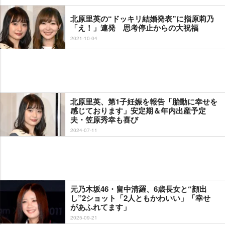
北原里英の“ドッキリ結婚発表”に指原莉乃
「え！」連発 思考停止からの大祝福
2021-10-04
北原里英、第1子妊娠を報告「胎動に幸せを
感じております」安定期＆年内出産予定
夫・笠原秀幸も喜び
2024-07-11
元乃木坂46・畠中清羅、6歳長女と“顔出
し”2ショット「2人ともかわいい」「幸せ
があふれてます」
2025-09-21