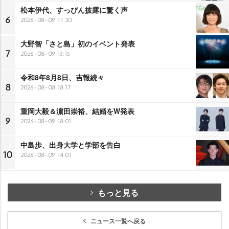
松本伊代、すっぴん披露に驚く声
6
2026-08-09 11:30
大野智「さと島」初のイベント発表
7
2026-08-09 13:15
令和8年8月8日、吉報続々
8
2026-08-08 18:17
重岡大毅＆濵田崇裕、結婚をW発表
9
2026-08-09 18:01
中島歩、出身大学と学部を告白
10
2026-08-09 14:01
もっと見る
ニュース一覧へ戻る