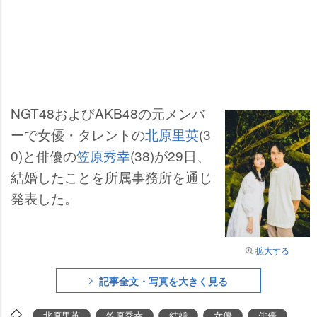
NGT48およびAKB48の元メンバ
ーで女優・タレントの
北原里英
(3
0)と俳優の
笠原秀幸
(38)が29日、
結婚したことを所属事務所を通じ
発表した。
拡大する
記事全文・写真を大きく見る
北原里英
笠原秀幸
結婚
女優
俳優