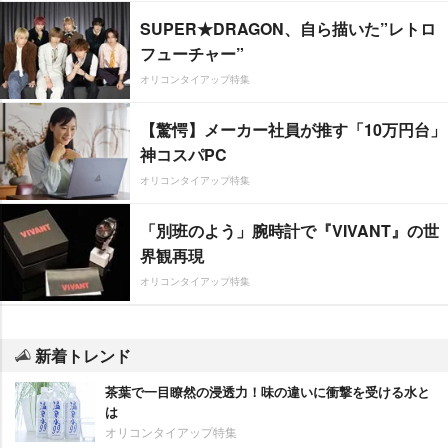
SUPER★DRAGON、自ら描いた”レトロ
フューチャー”
オリコンタイアップ特集
【驚愕】メーカー社員が推す「10万円台」
神コスパPC
オリコンタイアップ特集
「別班のよう」腕時計で『VIVANT』の世
界観再現
オリコンタイアップ特集
新着トレンド
茶葉で一目瞭然の浸透力！味の違いに衝撃を受ける水と
は
オリコンタイアップ特集