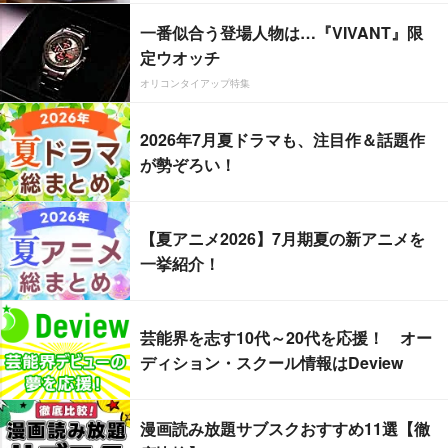
一番似合う登場人物は…『VIVANT』限
定ウオッチ
オリコンタイアップ特集
2026年7月夏ドラマも、注目作＆話題作
が勢ぞろい！
【夏アニメ2026】7月期夏の新アニメを
一挙紹介！
芸能界を志す10代～20代を応援！ オー
ディション・スクール情報はDeview
漫画読み放題サブスクおすすめ11選【徹