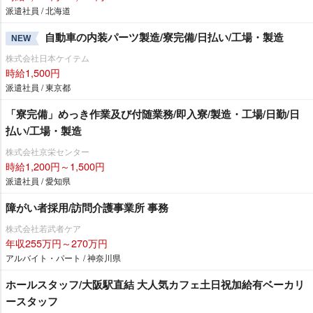
派遣社員 / 北海道
自動車の内装パーツ製造/寮完備/日払い/工場・製造
NEW
株式会社日本ケイテム
時給1,500円
派遣社員 / 東京都
「寮完備」めっき作業及び付随業務/即入寮/製造・工場/日勤/日
払い/工場・製造
株式会社京栄センター
時給1,200円～1,500円
派遣社員 / 愛知県
障がい者採用/訪問介護事業所 事務
株式会社若武者ケア
年収255万円～270万円
アルバイト・パート / 神奈川県
ホールスタッフ/大阪駅直結 大人気カフェ土日祝加給有ベーカリ
ースタッフ