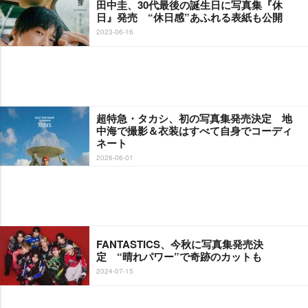
田中圭、30代最後の誕生日に写真集『休
日』発売 “休日感”あふれる表紙も公開
2023-06-16
超特急・タカシ、初の写真集発売決定 地
中海で撮影＆衣装はすべて自身でコーディ
ネート
2026-06-01
FANTASTICS、今秋に写真集発売決
定 “晴れパワー”で奇跡のカットも
2024-07-15