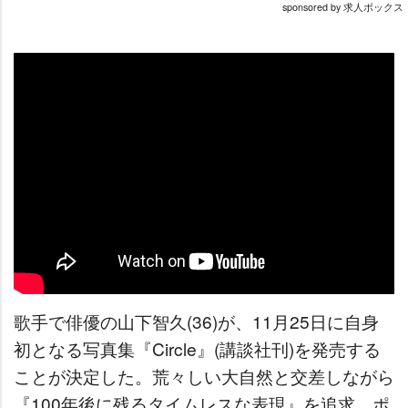
sponsored by 求人ボックス
歌手で俳優の山下智久(36)が、11月25日に自身
初となる写真集『Circle』(講談社刊)を発売する
ことが決定した。荒々しい大自然と交差しながら
『100年後に残るタイムレスな表現』を追求。ポ