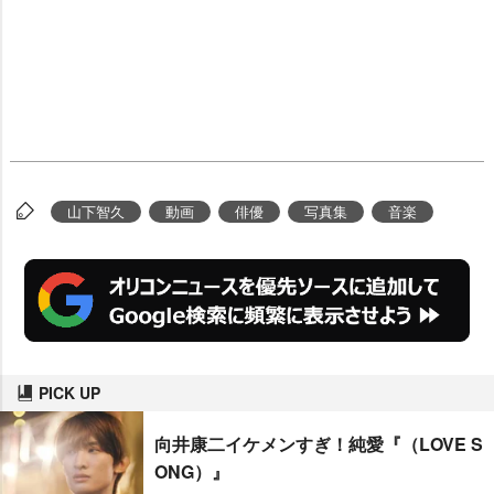
山下智久
動画
俳優
写真集
音楽
PICK UP
向井康二イケメンすぎ！純愛『（LOVE S
ONG）』