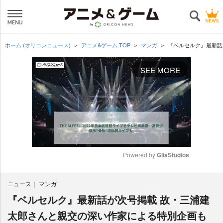
ホーム (オリコンニュース)
アニメ&ゲーム TOP
マンガ
『ベルセルク』最新話
SEE MORE
Powered by 
GliaStudios
M
ニュース
マンガ
u
t
『ベルセルク』最新話が次号掲載 故・三浦建
e
太郎さんと親交の深い作家による特別企画も