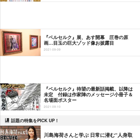
『ベルセルク』展、あす開幕 圧巻の原
画…目玉の巨大ゾッド像お披露目
2021-09-09
『ベルセルク』待望の最新話掲載、以降は
未定 付録は作家陣のメッセージ小冊子＆
名場面ポスター
2021-09-10
話題の特集をPICK UP！
川島海荷さんと学ぶ 日常に潜む“人身取