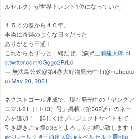
ルセルク）が世界トレンド1位になっていた。
１５才の春から４０年。
本当に奇跡のような日々だった。
ありがとう三浦！
これからもずっと一緒だぜ。(森)
#三浦建太郎
pi
c.twitter.com/0Gggc2RrL0
— 無法島公式@第4巻大好物発売中!! (@muhouto
u)
May 20, 2021
ネクストゴール達成で、現在発売中の「ヤングア
ニマル21（11/13）号」掲載（第362話）のネー
ムを追加！ 詳しくはプロジェクトサイトまで。
引き続きご支援のほどよろしくお願い致します！
#ベルセルク
#三浦建太郎
#大ベルセルク展
http