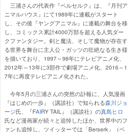
三浦さんの代表作『ベルセルク』は、『月刊ア
ニマルハウス』にて1989年に連載がスタート
し、その後『ヤングアニマル』に連載の舞台を移
し、コミックス累計4000万部を超える人気ダー
クファンタジー。剣と魔法、そして魔物が存在す
る世界を舞台に主人公・ガッツの壮絶なる生き様
を描いており、1997～98年にテレビアニメ化、
2012年～13年に3部作で劇場アニメ化、2016～1
7年に再度テレビアニメ化された。
今年5月の三浦さんの突然の訃報に、人気漫画
『はじめの一歩』（講談社）で知られる
森川ジョ
ージ
氏、『F
AI
RY TAIL』（講談社）の
真島ヒロ
氏など漫画家が続々と追悼したほか、世界中のフ
ァンも追悼し、ツイッターでは「Berserk」（ベ