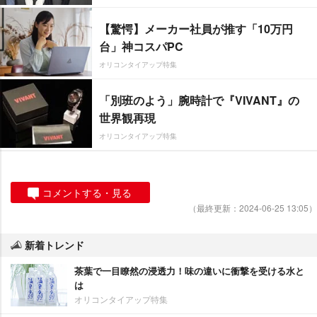
【驚愕】メーカー社員が推す「10万円
台」神コスパPC
オリコンタイアップ特集
「別班のよう」腕時計で『VIVANT』の
世界観再現
オリコンタイアップ特集
コメントする・見る
（最終更新：2024-06-25 13:05）
新着トレンド
茶葉で一目瞭然の浸透力！味の違いに衝撃を受ける水と
は
オリコンタイアップ特集