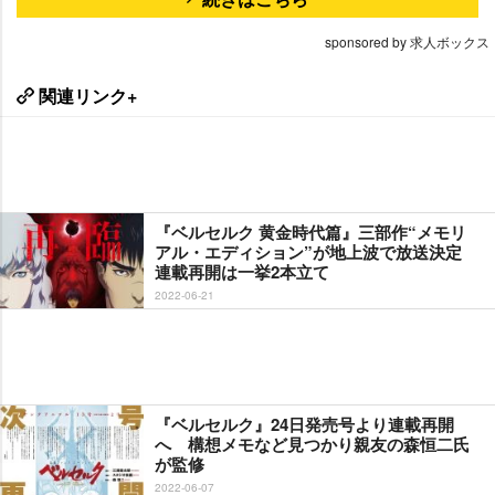
sponsored by 求人ボックス
関連リンク+
『ベルセルク 黄金時代篇』三部作“メモリ
アル・エディション”が地上波で放送決定
連載再開は一挙2本立て
2022-06-21
『ベルセルク』24日発売号より連載再開
へ 構想メモなど見つかり親友の森恒二氏
が監修
2022-06-07