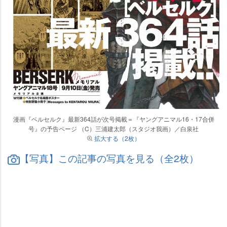
漫画『ベルセルク』最新364話が次号掲載＝『ヤングアニマル16・17合併
号』の予告ページ （C）三浦建太郎（スタジオ我画）／白泉社
拡大する（2枚）
【写真】この記事の写真を見る（全2枚）