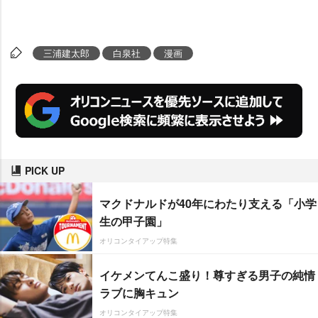
三浦建太郎
白泉社
漫画
PICK UP
マクドナルドが40年にわたり支える「小学
生の甲子園」
オリコンタイアップ特集
イケメンてんこ盛り！尊すぎる男子の純情
ラブに胸キュン
オリコンタイアップ特集