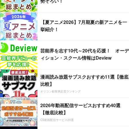
勢ぞろい！
【夏アニメ2026】7月期夏の新アニメを一
挙紹介！
芸能界を志す10代～20代を応援！ オーデ
ィション・スクール情報はDeview
漫画読み放題サブスクおすすめ11選【徹底
比較】
オリコン顧客満足度ランキング
2026年動画配信サービスおすすめ40選
【徹底比較】
CS動画配信サービス20選