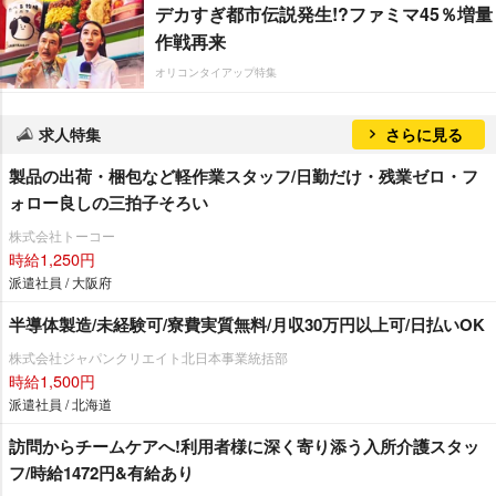
デカすぎ都市伝説発生!?ファミマ45％増量
作戦再来
オリコンタイアップ特集
求人特集
さらに見る
製品の出荷・梱包など軽作業スタッフ/日勤だけ・残業ゼロ・フ
ォロー良しの三拍子そろい
株式会社トーコー
時給1,250円
派遣社員 / 大阪府
半導体製造/未経験可/寮費実質無料/月収30万円以上可/日払いOK
株式会社ジャパンクリエイト北日本事業統括部
時給1,500円
派遣社員 / 北海道
訪問からチームケアへ!利用者様に深く寄り添う入所介護スタッ
フ/時給1472円&有給あり