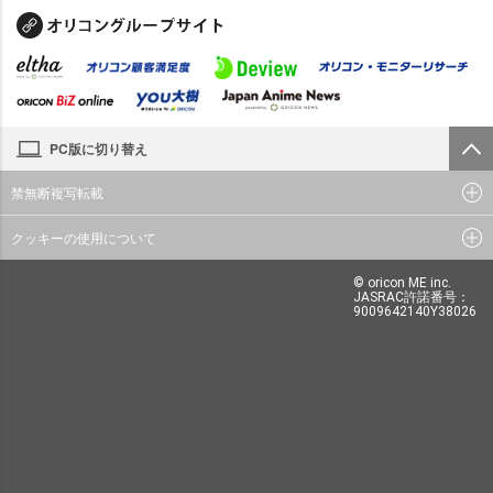
PC版に切り替え
禁無断複写転載
クッキーの使用について
© oricon ME inc.
JASRAC許諾番号：
9009642140Y38026