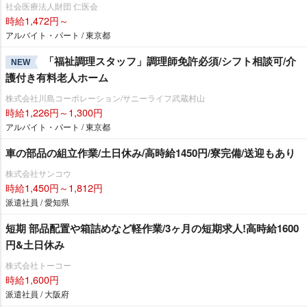
社会医療法人財団 仁医会
時給1,472円～
アルバイト・パート / 東京都
「福祉調理スタッフ」調理師免許必須/シフト相談可/介
NEW
護付き有料老人ホーム
株式会社川島コーポレーション/サニーライフ武蔵村山
時給1,226円～1,300円
アルバイト・パート / 東京都
車の部品の組立作業/土日休み/高時給1450円/寮完備/送迎もあり
株式会社サンコウ
時給1,450円～1,812円
派遣社員 / 愛知県
短期 部品配置や箱詰めなど軽作業/3ヶ月の短期求人!高時給1600
円&土日休み
株式会社トーコー
時給1,600円
派遣社員 / 大阪府