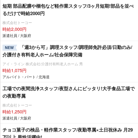
短期 部品配膳や梱包など軽作業スタッフ/3ヶ月短期!部品を並べ
るだけで時給2000円
株式会社トーコー
時給2,000円
派遣社員 / 大阪府
「週3から可」調理スタッフ/調理師免許必須/日勤のみ/
NEW
介護付き有料老人ホーム/社会保障完備
アイ・ライン 株式会社/介護付有料老人ホーム 秀
時給1,075円
アルバイト・パート / 北海道
工場での夜間洗浄スタッフ/夜型さんにピッタリ!大手食品工場で
の夜勤専属
株式会社トーコー
時給1,250円
派遣社員 / 大阪府
チョコ菓子の検品・軽作業スタッフ/夜勤専属×土日祝休み 月29
万以上 男性活躍中!