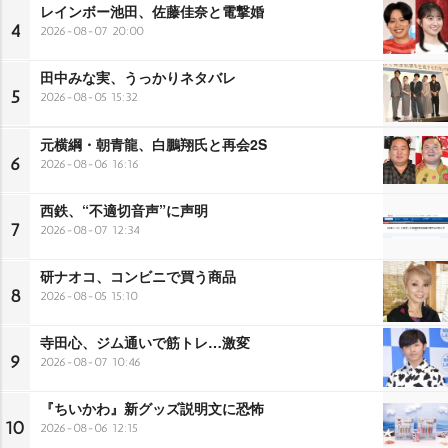
レインボー池田、佐藤佳奈と電撃婚
4
2026-08-07 20:00
田中みな実、うっかりネタバレ
5
2026-08-05 15:32
元横綱・朝青龍、白鵬翔氏と再会2S
6
2026-08-06 16:16
西鉄、“不適切音声”に声明
7
2026-08-07 12:34
研ナオコ、コンビニで買う商品
8
2026-08-05 15:10
寺田心、ジム通いで筋トレ…激変
9
2026-08-07 10:46
『ちいかわ』新グッズ説明文に恐怖
10
2026-08-06 12:15