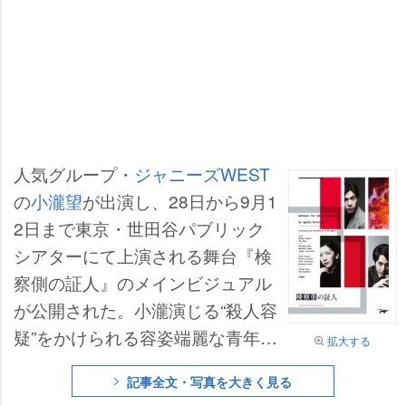
人気グループ・
ジャニーズWEST
の
小瀧望
が出演し、28日から9月1
2日まで東京・世田谷パブリック
シアターにて上演される舞台『検
察側の証人』のメインビジュアル
が公開された。小瀧演じる“殺人容
疑”をかけられる容姿端麗な青年・
拡大する
レナード、
瀬奈じゅん
演じるレナ
記事全文・写真を大きく見る
ードの妻・ローマイン、
成河
演じ