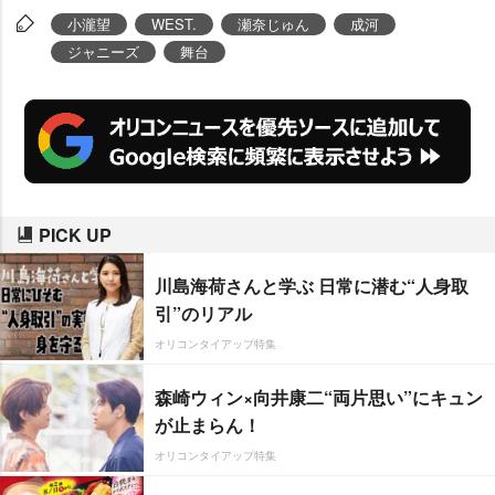
る検事・マイアーズの姿がスタイ
小瀧望
WEST.
瀬奈じゅん
成河
リッシュに映し出された一枚とな
ジャニーズ
舞台
っている。
PICK UP
川島海荷さんと学ぶ 日常に潜む“人身取
引”のリアル
オリコンタイアップ特集
森崎ウィン×向井康二“両片思い”にキュン
が止まらん！
オリコンタイアップ特集