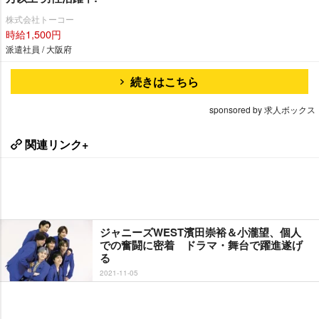
株式会社トーコー
時給1,500円
派遣社員 / 大阪府
続きはこちら
sponsored by 求人ボックス
関連リンク+
ジャニーズWEST濱田崇裕＆小瀧望、個人
での奮闘に密着 ドラマ・舞台で躍進遂げ
る
2021-11-05