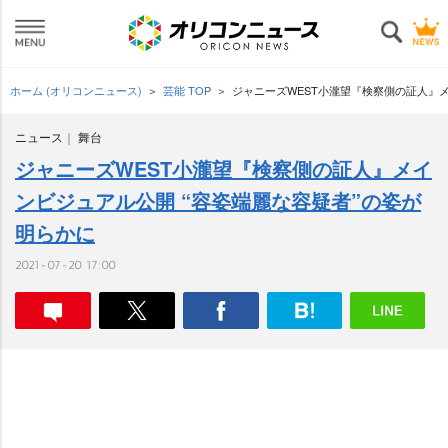
ホーム (オリコンニュース)
芸能 TOP
ジャニーズWEST小瀧望『検察側の証人』メ
ニュース
舞台
ジャニーズWEST小瀧望『検察側の証人』メイ
ンビジュアル公開 “容姿端麗な容疑者”の姿が
明らかに
2021-07-20 17:00