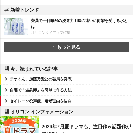
新着トレンド
茶葉で一目瞭然の浸透力！味の違いに衝撃を受ける水と
は
オリコンタイアップ特集
もっと見る
今、読まれている記事
テオくん、加藤乃愛との破局を発表
自宅で「温泉卵」を簡単に作る方法
セイレーン役声優、選考理由を告白
オリコン インフォメーション
2026年7月夏ドラマも、注目作＆話題作が