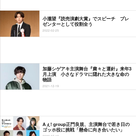
小瀧望『読売演劇大賞』でスピーチ プレ
ゼンターとして役割全う
2022-02-25
加藤シゲアキ主演舞台『粛々と運針』来年3
月上演 小さなドラマに隠れた大きな命の
物語
2021-12-19
Aぇ! group正門良規、主演舞台で若き日の
ゴッホ役に挑戦「懸命に向き合いたい」
2022-07-10