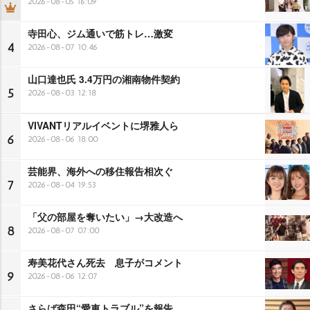
2026-08-05 16:09
寺田心、ジム通いで筋トレ…激変
4
2026-08-07 10:46
山口達也氏 3.4万円の湘南物件契約
5
2026-08-03 12:18
VIVANTリアルイベントに堺雅人ら
6
2026-08-06 18:00
芸能界、海外への移住報告相次ぐ
7
2026-08-04 19:53
「父の部屋を奪いたい」→大改造へ
8
2026-08-07 07:00
寿美花代さん死去 息子がコメント
9
2026-08-06 12:07
さらば森田“愛車トラブル”を報告