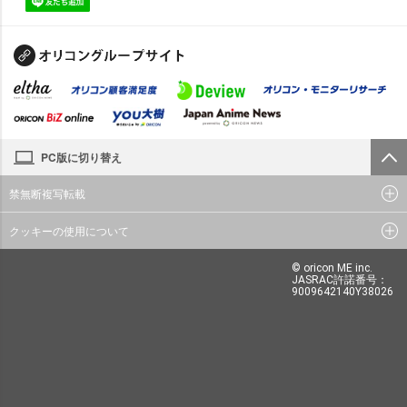
PC版に切り替え
禁無断複写転載
クッキーの使用について
© oricon ME inc.
JASRAC許諾番号：
9009642140Y38026