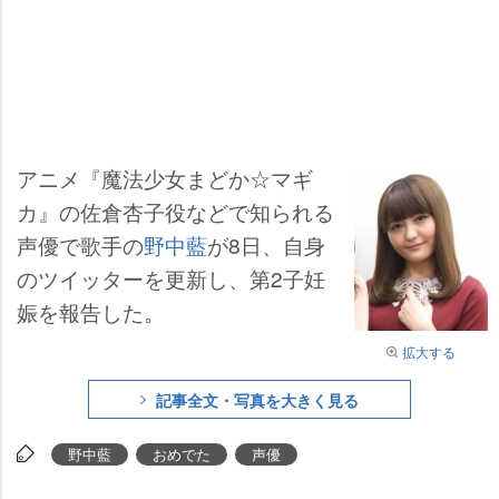
アニメ『魔法少女まどか☆マギ
カ』の佐倉杏子役などで知られる
声優で歌手の
野中藍
が8日、自身
のツイッターを更新し、第2子妊
娠を報告した。
拡大する
記事全文・写真を大きく見る
野中藍
おめでた
声優