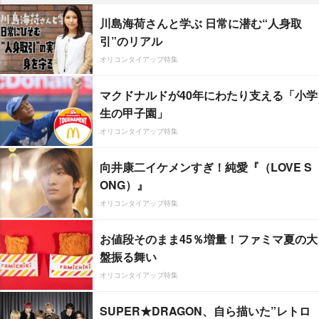
川島海荷さんと学ぶ 日常に潜む“人身取
引”のリアル
オリコンタイアップ特集
マクドナルドが40年にわたり支える「小学
生の甲子園」
オリコンタイアップ特集
向井康二イケメンすぎ！純愛『（LOVE S
ONG）』
オリコンタイアップ特集
お値段そのまま45％増量！ファミマ夏の大
盤振る舞い
オリコンタイアップ特集
SUPER★DRAGON、自ら描いた”レトロ