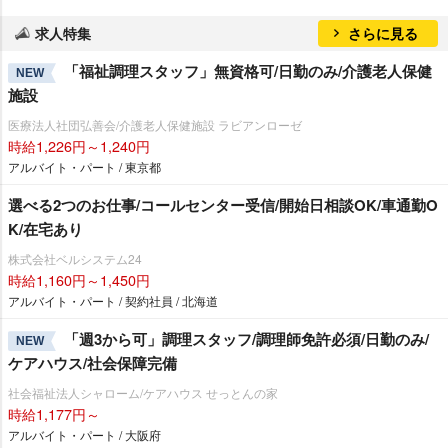
求人特集
さらに見る
「福祉調理スタッフ」無資格可/日勤のみ/介護老人保健
NEW
施設
医療法人社団弘善会/介護老人保健施設 ラビアンローゼ
時給1,226円～1,240円
アルバイト・パート / 東京都
選べる2つのお仕事/コールセンター受信/開始日相談OK/車通勤O
K/在宅あり
株式会社ベルシステム24
時給1,160円～1,450円
アルバイト・パート / 契約社員 / 北海道
「週3から可」調理スタッフ/調理師免許必須/日勤のみ/
NEW
ケアハウス/社会保障完備
社会福祉法人シャローム/ケアハウス せっとんの家
時給1,177円～
アルバイト・パート / 大阪府