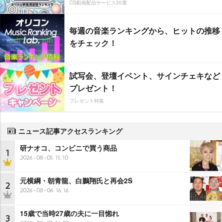
CS動画配信サービス20選
毎週の音楽ランキングから、ヒットの推移
をチェック！
試写会、登壇イベント、サインチェキなど
プレゼント！
プレゼント特集
ニュース記事アクセスランキング
研ナオコ、コンビニで買う商品
1
2026-08-05 15:10
元横綱・朝青龍、白鵬翔氏と再会2S
2
2026-08-06 16:16
15歳で当時27歳の夫に一目惚れ
3