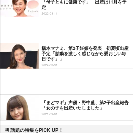
「母子ともに健康です」 出産は11月を予
定
2022-08-11
橋本マナミ、第2子妊娠を発表 初夏頃出産
予定「胎動を激しく感じながら愛おしい毎
日です」」
2024-03-31
『まどマギ』声優・野中藍、第2子出産報告
「女の子を出産いたしました」
2021-09-01
話題の特集をPICK UP！