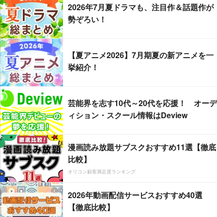
2026年7月夏ドラマも、注目作＆話題作が
勢ぞろい！
【夏アニメ2026】7月期夏の新アニメを一
挙紹介！
芸能界を志す10代～20代を応援！ オーデ
ィション・スクール情報はDeview
漫画読み放題サブスクおすすめ11選【徹底
比較】
オリコン顧客満足度ランキング
2026年動画配信サービスおすすめ40選
【徹底比較】