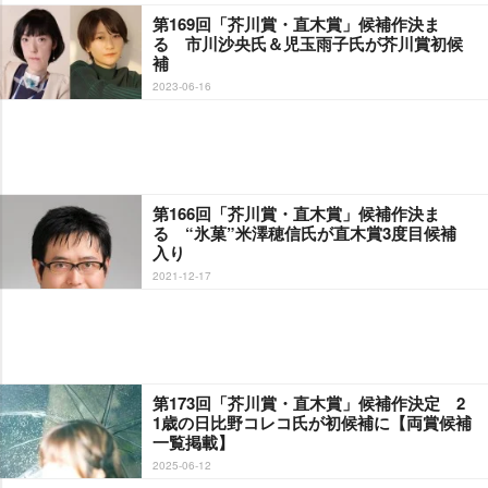
第169回「芥川賞・直木賞」候補作決ま
る 市川沙央氏＆児玉雨子氏が芥川賞初候
補
2023-06-16
第166回「芥川賞・直木賞」候補作決ま
る “氷菓”米澤穂信氏が直木賞3度目候補
入り
2021-12-17
第173回「芥川賞・直木賞」候補作決定 2
1歳の日比野コレコ氏が初候補に【両賞候補
一覧掲載】
2025-06-12