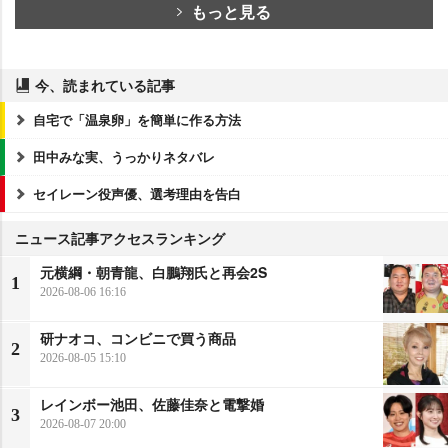
もっと見る
今、読まれている記事
自宅で「温泉卵」を簡単に作る方法
田中みな実、うっかりネタバレ
セイレーン役声優、選考理由を告白
ニュース記事アクセスランキング
元横綱・朝青龍、白鵬翔氏と再会2S
1
2026-08-06 16:16
研ナオコ、コンビニで買う商品
2
2026-08-05 15:10
レインボー池田、佐藤佳奈と電撃婚
3
2026-08-07 20:00