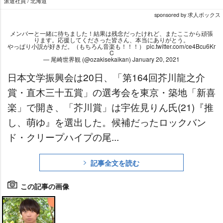
派遣社員 / 北海道
sponsored by 求人ボックス
メンバーと一緒に待ちました！結果は残念だったけれど、またここから頑張
ります。応援してくださった皆さん、本当にありがとう。
っぱり小説が好きだ。（もちろん音楽も！！！）
pic.twitter.com/ce4Bcu6Kr
C
— 尾崎世界観 (@ozakisekaikan)
January 20, 2021
日本文学振興会は20日、「第164回芥川龍之介
賞・直木三十五賞」の選考会を東京・築地「新喜
楽」で開き、「芥川賞」は宇佐見りん氏(21)『推
し、萌ゆ』を選出した。候補だったロックバン
ド・クリープハイプの尾...
記事全文を読む
この記事の画像