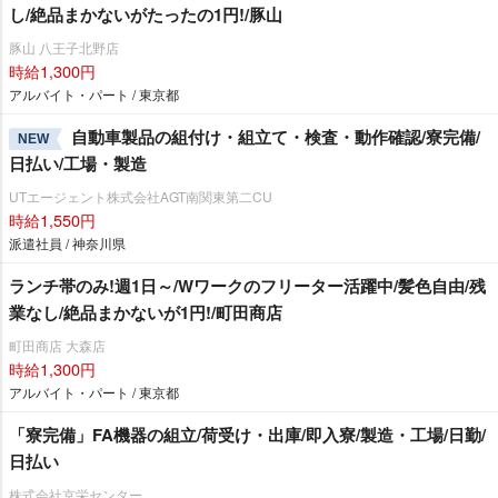
し/絶品まかないがたったの1円!/豚山
豚山 八王子北野店
時給1,300円
アルバイト・パート / 東京都
自動車製品の組付け・組立て・検査・動作確認/寮完備/
NEW
日払い/工場・製造
UTエージェント株式会社AGT南関東第二CU
時給1,550円
派遣社員 / 神奈川県
ランチ帯のみ!週1日～/Wワークのフリーター活躍中/髪色自由/残
業なし/絶品まかないが1円!/町田商店
町田商店 大森店
時給1,300円
アルバイト・パート / 東京都
「寮完備」FA機器の組立/荷受け・出庫/即入寮/製造・工場/日勤/
日払い
株式会社京栄センター