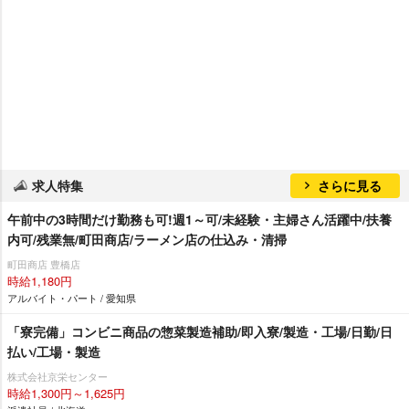
求人特集
さらに見る
午前中の3時間だけ勤務も可!週1～可/未経験・主婦さん活躍中/扶養
内可/残業無/町田商店/ラーメン店の仕込み・清掃
町田商店 豊橋店
時給1,180円
アルバイト・パート / 愛知県
「寮完備」コンビニ商品の惣菜製造補助/即入寮/製造・工場/日勤/日
払い/工場・製造
株式会社京栄センター
時給1,300円～1,625円