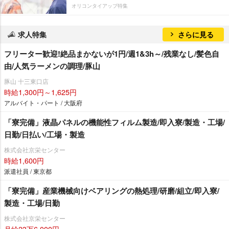
オリコンタイアップ特集
求人特集
さらに見る
フリーター歓迎!絶品まかないが1円/週1&3h～/残業なし/髪色自
由/人気ラーメンの調理/豚山
豚山 十三東口店
時給1,300円～1,625円
アルバイト・パート / 大阪府
「寮完備」液晶パネルの機能性フィルム製造/即入寮/製造・工場/
日勤/日払い/工場・製造
株式会社京栄センター
時給1,600円
派遣社員 / 東京都
「寮完備」産業機械向けベアリングの熱処理/研磨/組立/即入寮/
製造・工場/日勤
株式会社京栄センター
月給23万6,000円