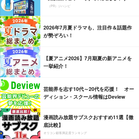
（PR）ジハンピ
2026年7月夏ドラマも、注目作＆話題作
が勢ぞろい！
【夏アニメ2026】7月期夏の新アニメを
一挙紹介！
芸能界を志す10代～20代を応援！ オー
ディション・スクール情報はDeview
漫画読み放題サブスクおすすめ11選【徹
底比較】
オリコン顧客満足度ランキング