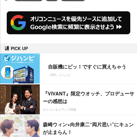
PICK UP
自販機にピッ！ですぐに買えちゃう
（PR）ジハンピ
『VIVANT』限定ウオッチ、プロデューサ
ーの感想は
オリコンタイアップ特集
森崎ウィン×向井康二“両片思い”にキュン
が止まらん！