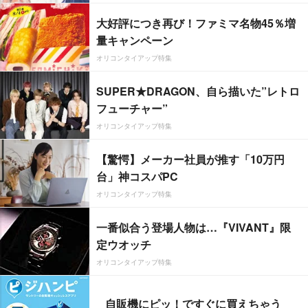
大好評につき再び！ファミマ名物45％増
量キャンペーン
オリコンタイアップ特集
SUPER★DRAGON、自ら描いた”レトロ
フューチャー”
オリコンタイアップ特集
【驚愕】メーカー社員が推す「10万円
台」神コスパPC
オリコンタイアップ特集
一番似合う登場人物は…『VIVANT』限
定ウオッチ
オリコンタイアップ特集
自販機にピッ！ですぐに買えちゃう