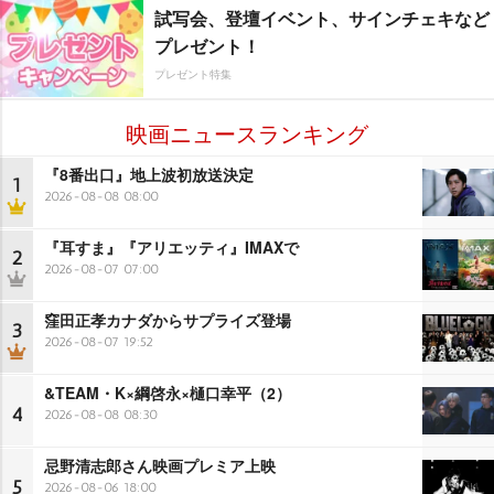
試写会、登壇イベント、サインチェキなど
プレゼント！
プレゼント特集
映画ニュースランキング
『8番出口』地上波初放送決定
1
2026-08-08 08:00
『耳すま』『アリエッティ』IMAXで
2
2026-08-07 07:00
窪田正孝カナダからサプライズ登場
3
2026-08-07 19:52
&TEAM・K×綱啓永×樋口幸平（2）
4
2026-08-08 08:30
忌野清志郎さん映画プレミア上映
5
2026-08-06 18:00