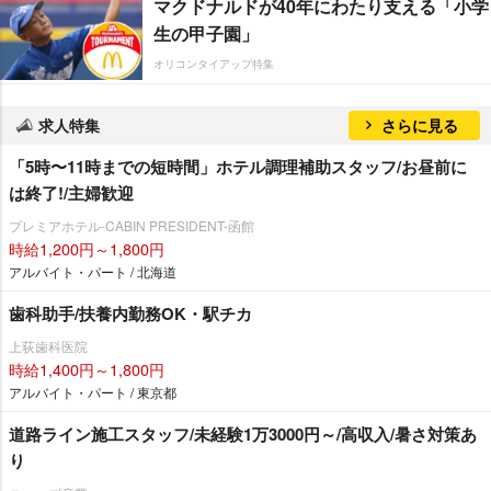
マクドナルドが40年にわたり支える「小学
生の甲子園」
オリコンタイアップ特集
求人特集
さらに見る
「5時〜11時までの短時間」ホテル調理補助スタッフ/お昼前に
は終了!/主婦歓迎
プレミアホテル-CABIN PRESIDENT-函館
時給1,200円～1,800円
アルバイト・パート / 北海道
歯科助手/扶養内勤務OK・駅チカ
上荻歯科医院
時給1,400円～1,800円
アルバイト・パート / 東京都
道路ライン施工スタッフ/未経験1万3000円～/高収入/暑さ対策あ
り