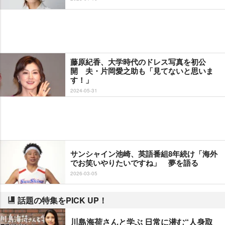
藤原紀香、大学時代のドレス写真を初公
開 夫・片岡愛之助も「見てないと思いま
す！」
2024-05-31
サンシャイン池崎、英語番組8年続け「海外
でお笑いやりたいですね」 夢を語る
2026-03-05
話題の特集をPICK UP！
川島海荷さんと学ぶ 日常に潜む“人身取