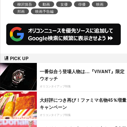
気をお届けできることを願ってお
柳沢慎吾
動画
女優
俳優
映画
ります!」と力強くアピールしてい
邦画
映画予告編
る。
PICK UP
一番似合う登場人物は…『VIVANT』限定
ウオッチ
オリコンタイアップ特集
大好評につき再び！ファミマ名物45％増量
キャンペーン
オリコンタイアップ特集