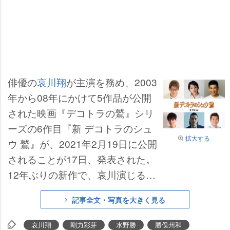
俳優の
哀川翔
が主演を務め、2003
年から08年にかけて5作品が公開
された映画『デコトラの鷲』シリ
ーズの6作目『新 デコトラのシュ
拡大する
ウ 鷲』が、2021年2月19日に公開
されることが17日、発表された。
12年ぶりの新作で、哀川演じるト
ラック運転手・鷲一郎が一目ぼれ
記事全文・写真を大きく見る
するマドンナ役は
剛力彩芽
が担当
する。哀川は「少しでも勇気と元
哀川翔
剛力彩芽
水野勝
勝俣州和