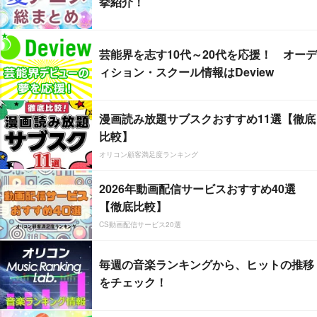
挙紹介！
芸能界を志す10代～20代を応援！ オーデ
ィション・スクール情報はDeview
漫画読み放題サブスクおすすめ11選【徹底
比較】
オリコン顧客満足度ランキング
2026年動画配信サービスおすすめ40選
【徹底比較】
CS動画配信サービス20選
毎週の音楽ランキングから、ヒットの推移
をチェック！