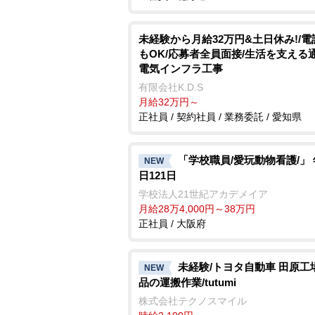
未経験から月給32万円&土日休み!/
もOK/応募者全員面接/生活を支える
電気インフラ工事
有限会社K.D.S
月給32万円～
正社員 / 契約社員 / 業務委託 / 愛知県
「学校職員/愛玩動物看護/」
NEW
日121日
学校法人21世紀アカデメイア
月給28万4,000円～38万円
正社員 / 大阪府
未経験/トヨタ自動車 田原工
NEW
品の運搬作業/tutumi
株式会社テクノスマイル