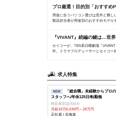
プロ厳選！目的別「おすすめP
用途に合うパソコン選びは意外と難し
製品担当者が用途別のおすすめモデル
『VIVANT』続編の鍵は…世
セイコーが、TBS系日曜劇場『VIVA
作。ドラマプロデューサーとセイコー
求人特集
「総合職」未経験からプロの
NEW
スタッフへ/年休125日/転勤無
峰延農業協同組合
月給16万6,630円～28万円
正社員 / 北海道