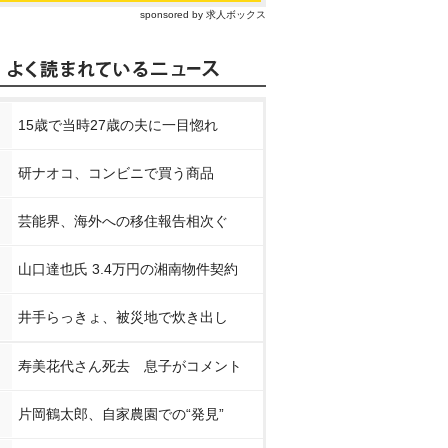
sponsored by 求人ボックス
15歳で当時27歳の夫に一目惚れ
研ナオコ、コンビニで買う商品
芸能界、海外への移住報告相次ぐ
山口達也氏 3.4万円の湘南物件契約
井手らっきょ、被災地で炊き出し
寿美花代さん死去 息子がコメント
片岡鶴太郎、自家農園での“発見”