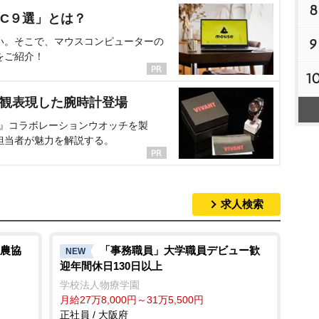
8
C９選」とは？
い。そこで、マウスコンピューターの
9
をご紹介！
1
界観表現した腕時計登場
NT』コラボレーションウオッチを製
担当者が魅力を解説する。
求人検索
農協
「事務職員」大学職員デビュー歓
NEW
迎年間休日130日以上
学校法人物療学園
月給27万8,000円～31万5,500円
正社員 / 大阪府