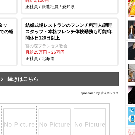
時給2,100円
正社員 / 派遣社員 / 愛知県
タッ
結婚式場レストランのフレンチ料理人/調理
ドでの経
スタッフ・本格フレンチ体験勤務も可能/年
間休日120日以上
宮の森フランセス教会
月給25万円～26万円
正社員 / 北海道
続きはこちら
sponsored by 求人ボックス