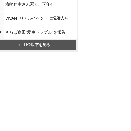
梅崎伸幸さん死去、享年44
VIVANTリアルイベントに堺雅人ら
0
さらば森田“愛車トラブル”を報告
11位以下を見る