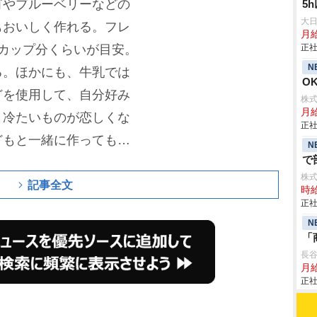
ゴやブルーベリーなどの
5
大
もおいしく作れる。フレ
月
カップ分くらいが目安。
正社
N
る。ほかにも、牛乳では
O
どを使用して、自分好み
株
月
。冷たいものが恋しくな
正社
どもと一緒に作っても安
N
で
株
記事全文
時給
正社
N
「
長
月給
正社