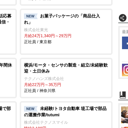
電話応募
お菓子パッケージの「商品仕入
NEW
通信・
れ」
株式会社東光
最
月給24万1,340円～29万円
正社員 / 東京都
 年間休
横浜/モータ・センサの製造・組立/未経験歓
迎・土日休み
テクノハンズ株式会社
月給22万円～35万円
正社員 / 神奈川県
場で部
未経験/トヨタ自動車 堤工場で部品
NEW
の運搬作業/tutumi
株式会社テクノスマイル