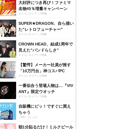
大好評につき再び！ファミマ
名物45％増量キャンペーン
オリコンタイアップ特集
SUPER★DRAGON、自ら描い
た”レトロフューチャー”
オリコンタイアップ特集
CROWN HEAD、結成1周年で
見えた”バンドらしさ”
オリコンタイアップ特集
【驚愕】メーカー社員が推す
「10万円台」神コスパPC
オリコンタイアップ特集
一番似合う登場人物は…『VIV
ANT』限定ウオッチ
オリコンタイアップ特集
自販機にピッ！ですぐに買え
ちゃう
（PR）ジハンピ
朝1分貼るだけ！ミルクピール