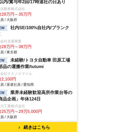
h以内/賞与年2回/17時退社の日あり
日自動車株式会社
給28万円～35万円
員 / 大阪府
社内SE/100%自社内/ブランク
EW
K
式会社京葉興業
給28万円～38万円
員 / 東京都
未経験/トヨタ自動車 田原工場
EW
部品の運搬作業/tutumi
式会社テクノスマイル
2,100円
員 / 派遣社員 / 愛知県
業界未経験歓迎高所作業台等の
EW
商品企画」年休124日
谷川工業株式会社
25万円～29万5,000円
員 / 大阪府
続きはこちら