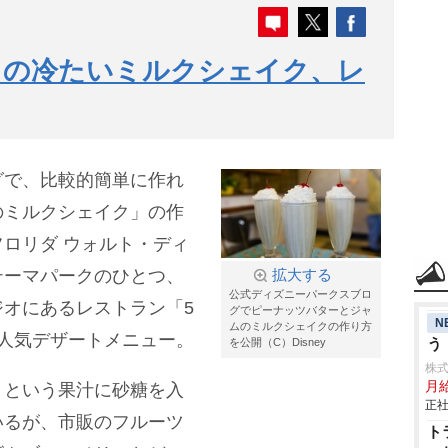
クの冷たいミルクシェイク、レ
グで、比較的簡単に作れ
のミルクシェイク」の作
ルト・ディ
テーマパークのひとつ、
拡大する
公式ディズニーパークスブロ
オにあるレストラン「5
グでピーナッツバターとジャ
N
ムのミルクシェイクの作り方
の人気デザートメニュー。
う
を公開（C）Disney
株
月
」という果汁に砂糖を入
正社
いるが、市販のフルーツ
ト