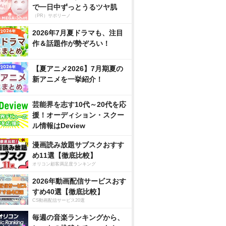
で一日中ずっとうるツヤ肌
（PR）サボリーノ
2026年7月夏ドラマも、注目
作＆話題作が勢ぞろい！
【夏アニメ2026】7月期夏の
新アニメを一挙紹介！
芸能界を志す10代～20代を応
援！オーディション・スクー
ル情報はDeview
漫画読み放題サブスクおすす
め11選【徹底比較】
オリコン顧客満足度ランキング
2026年動画配信サービスおす
すめ40選【徹底比較】
CS動画配信サービス20選
毎週の音楽ランキングから、