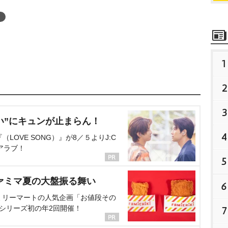
1
2
3
い”にキュンが止まらん！
4
OVE SONG）』が8／５よりJ:C
アラブ！
5
ァミマ夏の大盤振る舞い
6
ミリーマートの人気企画「お値段その
、シリーズ初の年2回開催！
7