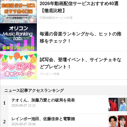
2026年動画配信サービスおすすめ40選
【徹底比較】
CS動画配信サービス20選
毎週の音楽ランキングから、ヒットの推
移をチェック！
試写会、登壇イベント、サインチェキな
どプレゼント！
プレゼント特集
ニュース記事アクセスランキング
テオくん、加藤乃愛との破局を発表
1
2026-08-07 21:21
レインボー池田、佐藤佳奈と電撃婚
2
2026-08-07 20:00