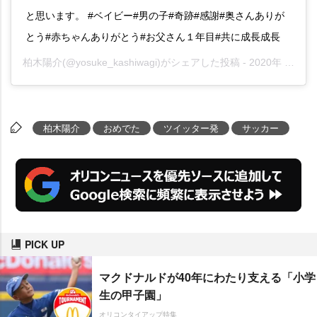
と思います。 #ベイビー#男の子#奇跡#感謝#奥さんありが
とう#赤ちゃんありがとう#お父さん１年目#共に成長成長
柏木陽介
(@yosuke_kashiwagi)がシェアした投稿 -
2020年 4月月8日午後5時18分PDT
柏木陽介
おめでた
ツイッター発
サッカー
PICK UP
マクドナルドが40年にわたり支える「小学
生の甲子園」
オリコンタイアップ特集