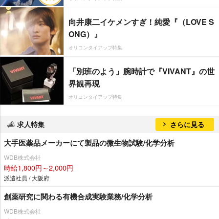
向井康二イケメンすぎ！純愛『（LOVE S
ONG）』
オリコンタイアップ特集
「別班のよう」腕時計で『VIVANT』の世
界観再現
オリコンタイアップ特集
求人特集
さらに見る
大手医薬品メーカーにて製品の微生物試験/化学分析
WDB株式会社
時給1,800円～2,000円
派遣社員 / 大阪府
創薬研究に関わる有機合成実験業務/化学分析
WDB株式会社