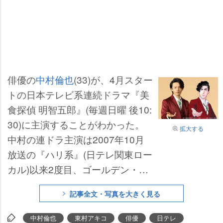
俳優の
中村倫也
(33)が、4月スター
トの日本テレビ系連続ドラマ『美
食探偵 明智五郎』(毎週日曜 後10:
30)に主演することがわかった。
拡大する
中村の連ドラ主演は2007年10月
放送の『ハリ系』(日テレ関東ロー
カル)以来2度目、ゴールデン・プ
ライム帯連続ドラマは初となる。
記事全文・写真を大きく見る
今作は『東京タラレバ娘』『海月
姫』で知られる
東村アキコ
氏初の
中村倫也
東村アキコ
俳優
日テレ