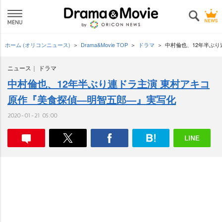
ホーム (オリコンニュース)
Drama&Movie TOP
ドラマ
中村倫也、12年半ぶ
ニュース
ドラマ
中村倫也、12年半ぶり連ドラ主演 東村アキコ
原作『美食探偵―明智五郎―』実写化
2020-01-21 05:00