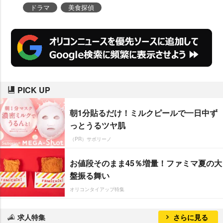
サスペンス漫画『美食探偵―明智
ドラマ
美食探偵
五郎―』(集英社刊『ココハナ』で
連載中)を実写化。中村は、容姿端
麗だが超変わり者な美食家の探
偵・明智五郎を演じる。
PICK UP
朝1分貼るだけ！ミルクピールで一日中ず
っとうるツヤ肌
（PR）サボリーノ
お値段そのまま45％増量！ファミマ夏の大
盤振る舞い
オリコンタイアップ特集
求人特集
さらに見る