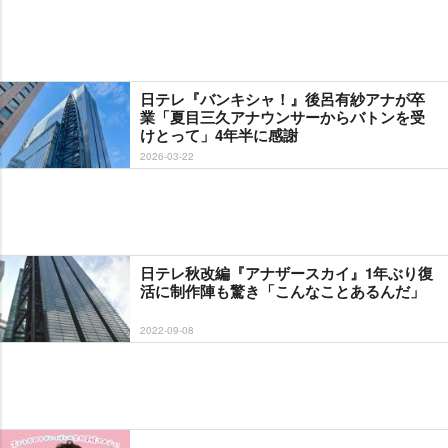
日テレ『バンキシャ！』後呂有紗アナが卒
業「夏目三久アナウンサーからバトンを受
けとって」4年半に感謝
2026-03-22
日テレ秋改編『アナザースカイ』1年ぶり復
活に制作陣も驚き「こんなことあるんだ」
2022-09-08