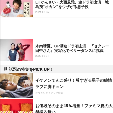
Lil かんさい・大西風雅、連ドラ初出演 城
島茂“オカン”をウザがる息子役
2021-08-25
木南晴夏、GP帯連ドラ初主演 『セクシー
田中さん』実写化でベリーダンスに挑戦
2023-08-01
話題の特集をPICK UP！
イケメンてんこ盛り！尊すぎる男子の純情
ラブに胸キュン
オリコンタイアップ特集
お値段そのまま45％増量！ファミマ夏の大
盤振る舞い