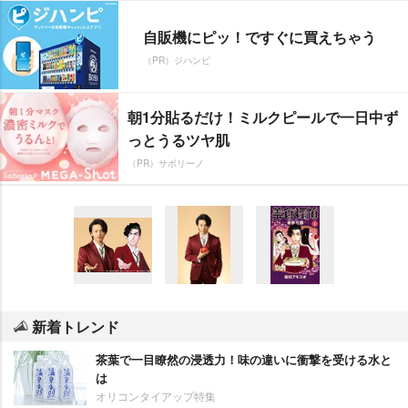
自販機にピッ！ですぐに買えちゃう
（PR）ジハンピ
朝1分貼るだけ！ミルクピールで一日中ず
っとうるツヤ肌
（PR）サボリーノ
新着トレンド
茶葉で一目瞭然の浸透力！味の違いに衝撃を受ける水と
は
オリコンタイアップ特集