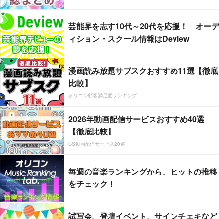
芸能界を志す10代～20代を応援！ オーデ
ィション・スクール情報はDeview
漫画読み放題サブスクおすすめ11選【徹底
比較】
オリコン顧客満足度ランキング
2026年動画配信サービスおすすめ40選
【徹底比較】
CS動画配信サービス20選
毎週の音楽ランキングから、ヒットの推移
をチェック！
試写会、登壇イベント、サインチェキなど