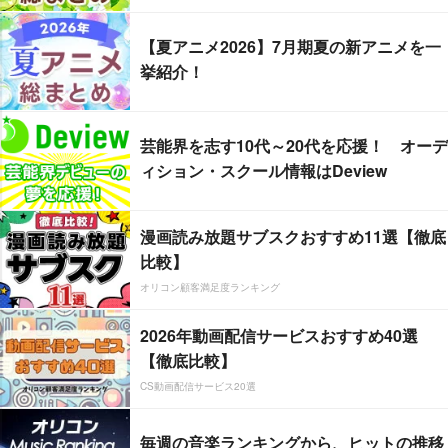
【夏アニメ2026】7月期夏の新アニメを一
挙紹介！
芸能界を志す10代～20代を応援！ オーデ
ィション・スクール情報はDeview
漫画読み放題サブスクおすすめ11選【徹底
比較】
オリコン顧客満足度ランキング
2026年動画配信サービスおすすめ40選
【徹底比較】
CS動画配信サービス20選
毎週の音楽ランキングから、ヒットの推移