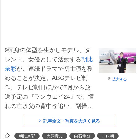
9頭身の体型を生かしモデル、タ
レント、女優として活動する
朝比
奈彩
が、連続ドラマで初主演を務
めることが決定。ABCテレビ制
拡大する
作、テレビ朝日ほかで7月から放
送予定の『ランウェイ24』で、憧
れの亡き父の背中を追い、副操縦
士となった主人公・井上桃子を演
記事全文・写真を大きく見る
じる。
朝比奈彩
犬飼貴丈
白石隼也
テレ朝