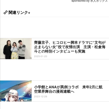
sponsored by 求人ボックス
関連リンク+
齊藤京子、ヒコロヒー脚本ドラマに“文句が
止まらない女”役で友情出演 主演・松倉海
斗との特別インタビューも実施
2025-01-20
小学館とANAが異例コラボ 来年2月に航
空業界舞台の漫画連載へ
2023-12-26