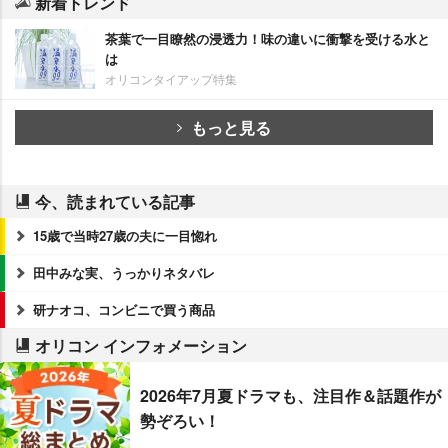
新着トレンド
茶葉で一目瞭然の浸透力！味の違いに衝撃を受ける水と
は
オリコンタイアップ特集
もっと見る
今、読まれている記事
15歳で当時27歳の夫に一目惚れ
田中みな実、うっかりネタバレ
研ナオコ、コンビニで買う商品
オリコン インフォメーション
2026年7月夏ドラマも、注目作＆話題作が
勢ぞろい！