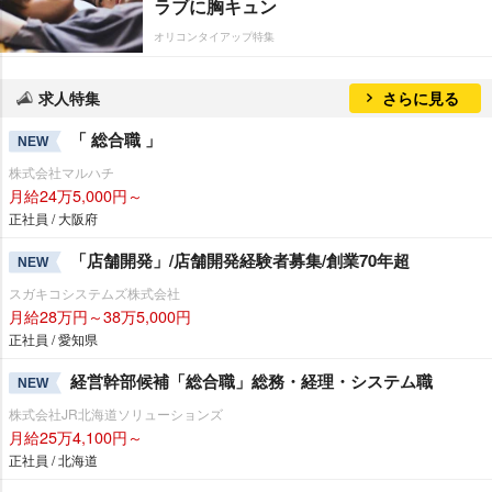
ラブに胸キュン
オリコンタイアップ特集
求人特集
さらに見る
「 総合職 」
NEW
株式会社マルハチ
月給24万5,000円～
正社員 / 大阪府
「店舗開発」/店舗開発経験者募集/創業70年超
NEW
スガキコシステムズ株式会社
月給28万円～38万5,000円
正社員 / 愛知県
経営幹部候補「総合職」総務・経理・システム職
NEW
株式会社JR北海道ソリューションズ
月給25万4,100円～
正社員 / 北海道