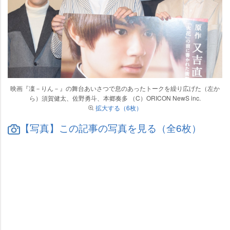
映画『凜－りん－』の舞台あいさつで息のあったトークを繰り広げた（左か
ら）須賀健太、佐野勇斗、本郷奏多 （C）ORICON NewS inc.
拡大する（6枚）
【写真】この記事の写真を見る（全6枚）