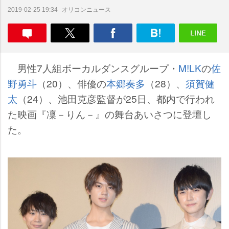
オリコンニュース
2019-02-25 19:34
男性7人組ボーカルダンスグループ・
M!LK
の
佐
野勇斗
（20）、俳優の
本郷奏多
（28）、
須賀健
太
（24）、池田克彦監督が25日、都内で行われ
た映画『凜－りん－』の舞台あいさつに登壇し
た。