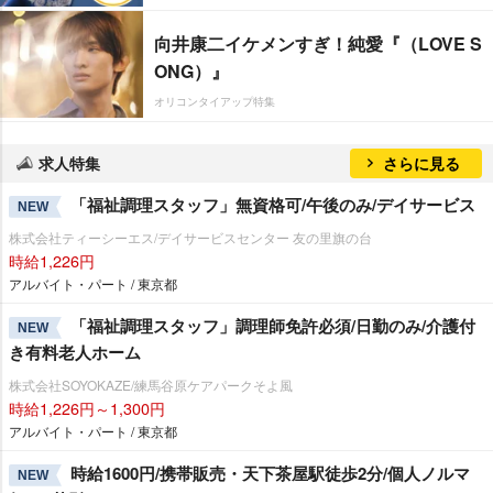
向井康二イケメンすぎ！純愛『（LOVE S
ONG）』
オリコンタイアップ特集
求人特集
さらに見る
「福祉調理スタッフ」無資格可/午後のみ/デイサービス
NEW
株式会社ティーシーエス/デイサービスセンター 友の里旗の台
時給1,226円
アルバイト・パート / 東京都
「福祉調理スタッフ」調理師免許必須/日勤のみ/介護付
NEW
き有料老人ホーム
株式会社SOYOKAZE/練馬谷原ケアパークそよ風
時給1,226円～1,300円
アルバイト・パート / 東京都
時給1600円/携帯販売・天下茶屋駅徒歩2分/個人ノルマ
NEW