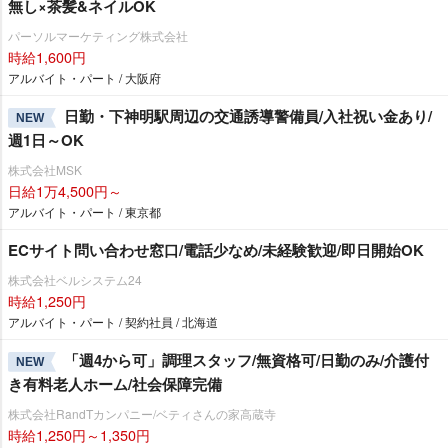
無し×茶髪&ネイルOK
パーソルマーケティング株式会社
時給1,600円
アルバイト・パート / 大阪府
日勤・下神明駅周辺の交通誘導警備員/入社祝い金あり/
NEW
週1日～OK
株式会社MSK
日給1万4,500円～
アルバイト・パート / 東京都
ECサイト問い合わせ窓口/電話少なめ/未経験歓迎/即日開始OK
株式会社ベルシステム24
時給1,250円
アルバイト・パート / 契約社員 / 北海道
「週4から可」調理スタッフ/無資格可/日勤のみ/介護付
NEW
き有料老人ホーム/社会保障完備
株式会社RandTカンパニー/ベティさんの家高蔵寺
時給1,250円～1,350円