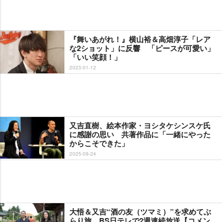
『舞いあがれ！』横山裕＆高畑淳子「レア
な2ショット」に反響 「ピースが可愛い」
「いい笑顔！」
2023-01-12
又吉直樹、絵本作家・ヨシタケシンスケ氏
に感謝の思い 共著作品に「一緒にやった
からこそできた」
2025-09-24
大悟＆又吉“酒の友（ツマミ）”を求めてぶ
らり旅 BS日テレで2週連続放送【コメン