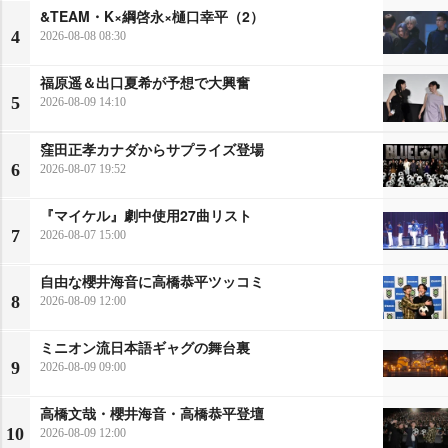
&TEAM・K×綱啓永×樋口幸平（2）
4
2026-08-08 08:30
福原遥＆出口夏希が予想で大興奮
5
2026-08-09 14:10
窪田正孝カナダからサプライズ登場
6
2026-08-07 19:52
『マイケル』劇中使用27曲リスト
7
2026-08-07 15:00
自由な櫻井海音に高橋恭平ツッコミ
8
2026-08-09 12:00
ミニオン流日本語ギャグの舞台裏
9
2026-08-09 09:00
高橋文哉・櫻井海音・高橋恭平登壇
10
2026-08-09 12:00