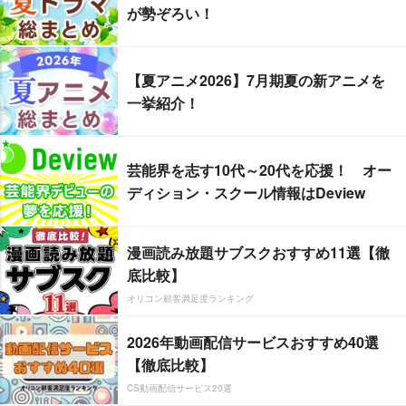
が勢ぞろい！
【夏アニメ2026】7月期夏の新アニメを
一挙紹介！
芸能界を志す10代～20代を応援！ オー
ディション・スクール情報はDeview
漫画読み放題サブスクおすすめ11選【徹
底比較】
オリコン顧客満足度ランキング
2026年動画配信サービスおすすめ40選
【徹底比較】
CS動画配信サービス20選