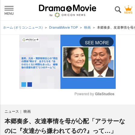
ホーム (オリコンニュース)
Drama&Movie TOP
映画
本郷奏多、友達事情を母
SEE MORE
Powered by 
GliaStudios
M
ニュース
映画
u
t
本郷奏多、友達事情を母が心配「アラサーな
e
のに『友達から嫌われてるの?』って…」