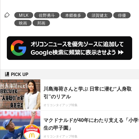
M!LK
佐野勇斗
本郷奏多
須賀健太
俳優
映画
邦画
PICK UP
川島海荷さんと学ぶ 日常に潜む“人身取
引”のリアル
オリコンタイアップ特集
マクドナルドが40年にわたり支える「小学
生の甲子園」
オリコンタイアップ特集