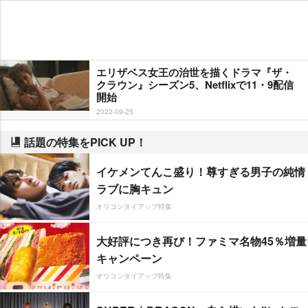
エリザベス女王の治世を描くドラマ『ザ・
クラウン』シーズン5、Netflixで11・9配信
開始
2022-09-25
話題の特集をPICK UP！
イケメンてんこ盛り！尊すぎる男子の純情
ラブに胸キュン
オリコンタイアップ特集
大好評につき再び！ファミマ名物45％増量
キャンペーン
オリコンタイアップ特集