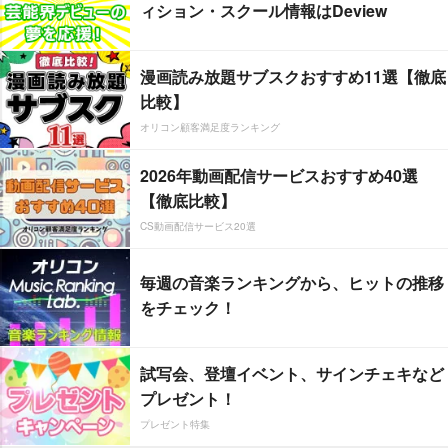
ィション・スクール情報はDeview
漫画読み放題サブスクおすすめ11選【徹底
比較】
オリコン顧客満足度ランキング
2026年動画配信サービスおすすめ40選
【徹底比較】
CS動画配信サービス20選
毎週の音楽ランキングから、ヒットの推移
をチェック！
試写会、登壇イベント、サインチェキなど
プレゼント！
プレゼント特集