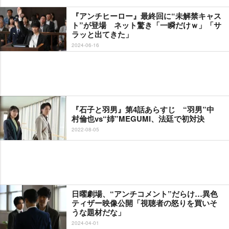
『アンチヒーロー』最終回に“未解禁キャス
ト”が登場 ネット驚き「一瞬だけｗ」「サ
ラッと出てきた」
2024-06-16
『石子と羽男』第4話あらすじ “羽男”中
村倫也vs“姉”MEGUMI、法廷で初対決
2022-08-05
日曜劇場、“アンチコメント”だらけ…異色
ティザー映像公開「視聴者の怒りを買いそ
うな題材だな」
2024-04-01