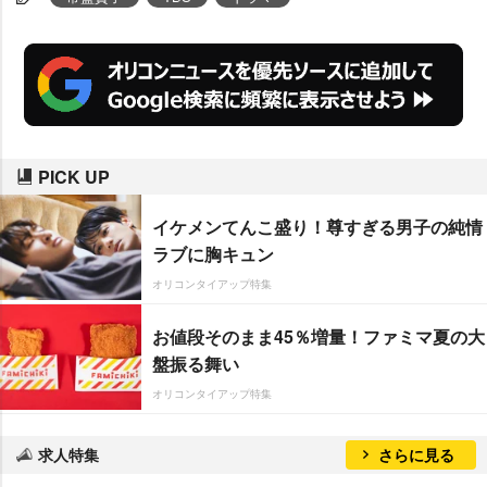
e』。夫がスキャンダルで逮捕さ
れ、16年ぶりに弁護士に復帰する
妻を演じる。
PICK UP
イケメンてんこ盛り！尊すぎる男子の純情
ラブに胸キュン
オリコンタイアップ特集
お値段そのまま45％増量！ファミマ夏の大
盤振る舞い
オリコンタイアップ特集
求人特集
さらに見る