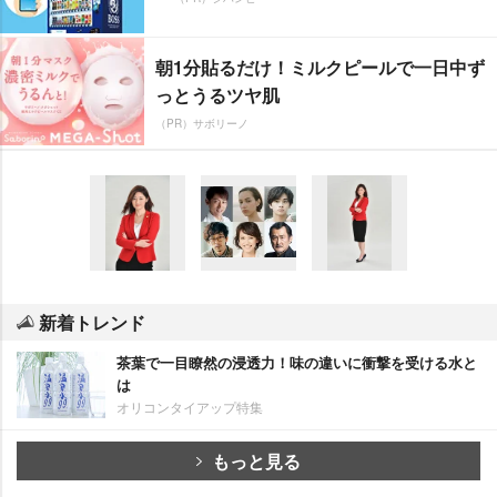
朝1分貼るだけ！ミルクピールで一日中ず
っとうるツヤ肌
（PR）サボリーノ
新着トレンド
茶葉で一目瞭然の浸透力！味の違いに衝撃を受ける水と
は
オリコンタイアップ特集
もっと見る