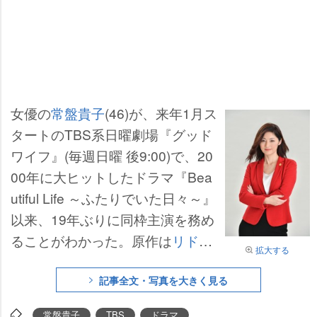
女優の
常盤貴子
(46)が、来年1月ス
タートのTBS系日曜劇場『グッド
ワイフ』(毎週日曜 後9:00)で、20
00年に大ヒットしたドラマ『Bea
utiful Life ～ふたりでいた日々～』
以来、19年ぶりに同枠主演を務め
ることがわかった。原作は
リドリ
拡大する
ー・スコット
が製作総指揮で2009
年から7年に渡ってアメリカで放
記事全文・写真を大きく見る
送されたドラマ『The Good Wif
常盤貴子
TBS
ドラマ