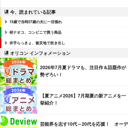
今、読まれている記事
15歳で当時27歳の夫に一目惚れ
研ナオコ、コンビニで買う商品
井手らっきょ、被災地で炊き出し
オリコン インフォメーション
2026年7月夏ドラマも、注目作＆話題作が
勢ぞろい！
【夏アニメ2026】7月期夏の新アニメを一
挙紹介！
芸能界を志す10代～20代を応援！ オーデ