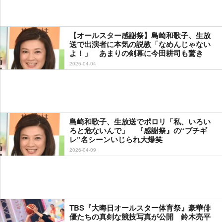
【オールスター感謝祭】島崎和歌子、生放
送で出演者に本気の説教「なめんじゃない
よ！」 あまりの剣幕に今田耕司も驚き
2026-04-04
島崎和歌子、生放送でポロリ「私、いろい
ろと危ないんで」 『感謝祭』の“ブチギ
レ”名シーンいじられ大爆笑
2026-04-09
TBS『大晦日オールスター体育祭』豪華俳
優たちの真剣な競技写真が公開 鈴木亮平