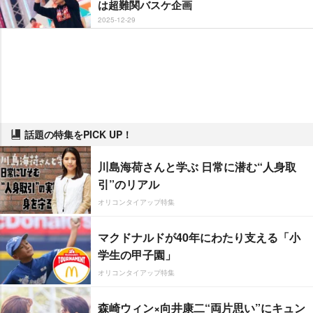
は超難関バスケ企画
2025-12-29
話題の特集をPICK UP！
川島海荷さんと学ぶ 日常に潜む“人身取
引”のリアル
オリコンタイアップ特集
マクドナルドが40年にわたり支える「小
学生の甲子園」
オリコンタイアップ特集
森崎ウィン×向井康二“両片思い”にキュン