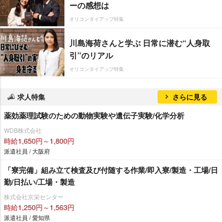
ーの感想は
オリコンタイアップ特集
川島海荷さんと学ぶ 日常に潜む“人身取
引”のリアル
オリコンタイアップ特集
求人特集
さらに見る
薬効薬理試験のための動物実験や遺伝子実験/化学分析
WDB株式会社
時給1,650円～1,800円
派遣社員 / 大阪府
「寮完備」組み立て検査及び付随する作業/即入寮/製造・工場/日
勤/日払い/工場・製造
株式会社京栄センター
時給1,250円～1,563円
派遣社員 / 愛知県