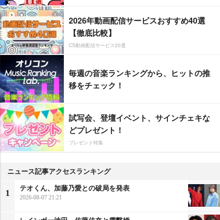
2026年動画配信サービスおすすめ40選
【徹底比較】
CS動画配信サービス20選
毎週の音楽ランキングから、ヒットの推
移をチェック！
試写会、登壇イベント、サインチェキな
どプレゼント！
プレゼント特集
ニュース記事アクセスランキング
テオくん、加藤乃愛との破局を発表
1
2026-08-07 21:21
レインボー池田、佐藤佳奈と電撃婚