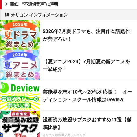
西鉄、“不適切音声”に声明
オリコン インフォメーション
2026年7月夏ドラマも、注目作＆話題作
が勢ぞろい！
【夏アニメ2026】7月期夏の新アニメを
一挙紹介！
芸能界を志す10代～20代を応援！ オー
ディション・スクール情報はDeview
漫画読み放題サブスクおすすめ11選【徹
底比較】
オリコン顧客満足度ランキング