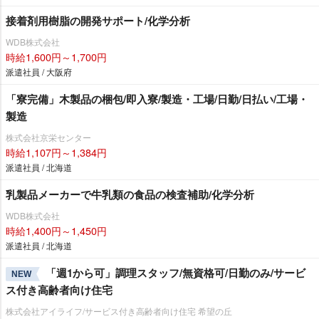
接着剤用樹脂の開発サポート/化学分析
WDB株式会社
時給1,600円～1,700円
派遣社員 / 大阪府
「寮完備」木製品の梱包/即入寮/製造・工場/日勤/日払い/工場・
製造
株式会社京栄センター
時給1,107円～1,384円
派遣社員 / 北海道
乳製品メーカーで牛乳類の食品の検査補助/化学分析
WDB株式会社
時給1,400円～1,450円
派遣社員 / 北海道
「週1から可」調理スタッフ/無資格可/日勤のみ/サービ
NEW
ス付き高齢者向け住宅
株式会社アイライフ/サービス付き高齢者向け住宅 希望の丘