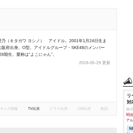
愛乃（キタガワ ヨシノ） アイドル。2001年1月24日生ま
大阪府出身。O型。アイドルグループ・SKE48のメンバー
第8期生。愛称は“よこにゃん”。
2018-05-29 更新
リ
対
キング情報
TV出演
ドラマ出演
CM出演
歌詞
株式
時給
アル
N