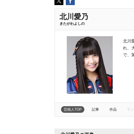
北川愛乃
きたがわよしの
北川
れ、
で、
芸能人TOP
記事
作品
ラン