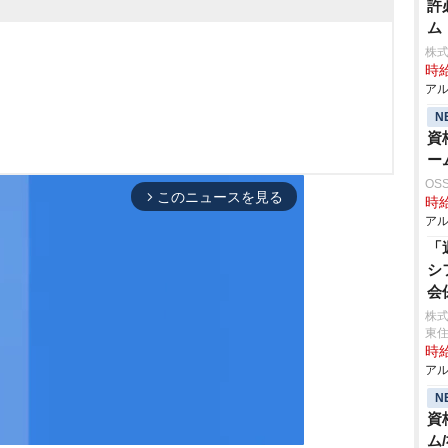
許
ム
株
時給
アル
N
資
ー
OS
このニュースを見る
arrow_forward_ios
時給
アル
「
シ
会
株式
東
時給
アル
N
資
ム