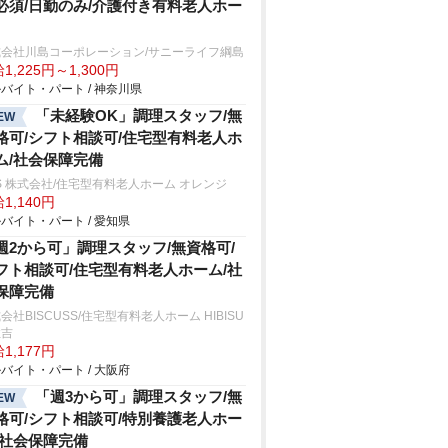
必須/日勤のみ/介護付き有料老人ホー
式会社川島コーポレーション/サニーライフ綱島
1,225円～1,300円
バイト・パート / 神奈川県
「未経験OK」調理スタッフ/無
EW
格可/シフト相談可/住宅型有料老人ホ
ム/社会保障完備
S 株式会社/住宅型有料老人ホーム オレンジ
1,140円
バイト・パート / 愛知県
週2から可」調理スタッフ/無資格可/
フト相談可/住宅型有料老人ホーム/社
保障完備
会社BISCUSS/住宅型有料老人ホーム HIBISU
住吉
1,177円
バイト・パート / 大阪府
「週3から可」調理スタッフ/無
EW
格可/シフト相談可/特別養護老人ホー
/社会保障完備