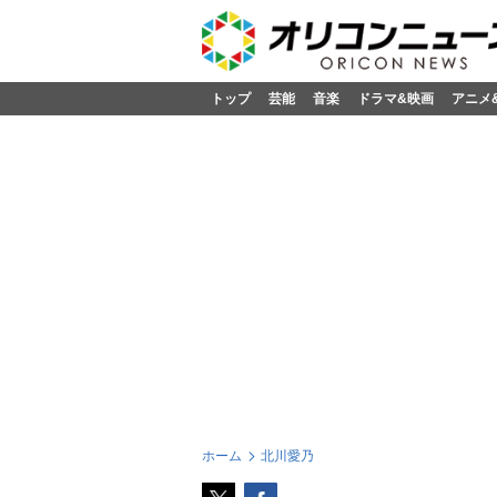
トップ
芸能
音楽
ドラマ&映画
アニメ
ホーム
北川愛乃