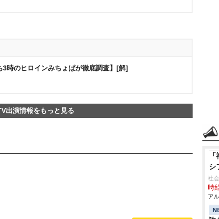
ち3時のヒロインみちょぱが徹底調査】[解]
TV出演情報をもっと見る
「
シ
社
時給
アル
N