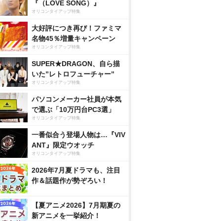
『（LOVE SONG）』
オリコンタイアップ特集
大好評につき再び！ファミマ
名物45％増量キャンペーン
オリコンタイアップ特集
SUPER★DRAGON、自ら描
いた”レトロフューチャー”
オリコンタイアップ特集
パソコンメーカー社員が本気
で選ぶ「10万円台PC3選」
オリコンタイアップ特集
一番似合う登場人物は…『VIV
ANT』限定ウオッチ
オリコンタイアップ特集
2026年7月夏ドラマも、注目
作＆話題作が勢ぞろい！
【夏アニメ2026】7月期夏の
新アニメを一挙紹介！