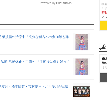
Powered by 
GliaStudios
社会
ル
時給
M
アル
u
t
e
半月板損傷の治療中「充分な稽古への参加等も難
茶
と診断 活動休止・手術へ 「手術後は傷も残って
違
オ
 石黒友月・橋本陽菜・市村愛里・北川愛乃が出演